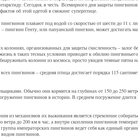
тарктиду. Сегодня, в честь Всемирного дня защиты пингвинов
фактов об этой одетой в смокинг суперптице.
 пингвинов плавают под водой со скоростью от шести до 11 с ли
– пингвин Генту, или папуанский пингвин, может достигать ма
х колониях, организованных для защиты (численность – залог бе
 жизнь в таких тесных условиях приводит к обилию пингвиньего 
обнаруживать колонии из космоса, просто увидев темные пятна н
сех пингвинов – средняя птица достигает порядка 115 сантимет
щиками. Обычно они кормятся на глубинах от 150 до 250 метро
погружение пингвинов в истории. В среднем погружение длится 
ним из механизмов их выживания является стремление собирать
ю ветра до 200 км в час, а внутри скопления пингвинов температ
 группа императорских пингвинов ведет себя как единый орган
 видом пингвинов.