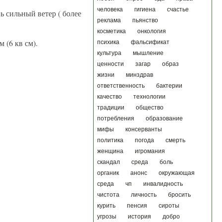
человека
гигиена
счастье
ь сильный ветер ( более
реклама
пьянство
косметика
онкология
 (6 кв см).
психика
фальсификат
культура
мышление
ценности
загар
образ
жизни
минздрав
ответственность
бактерии
качество
технологии
традиции
общество
потребления
образование
мифы
консерванты
политика
погода
смерть
женщина
игромания
скандал
среда
боль
органик
анонс
окружающая
среда
чп
инвалидность
чистота
личность
бросить
курить
пенсия
сироты
угрозы
история
добро