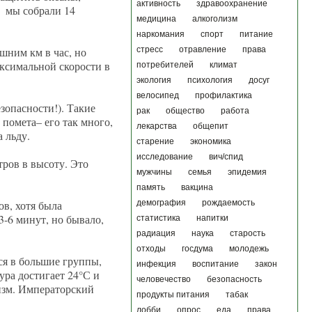
активность
здравоохранение
 мы собрали 14
медицина
алкоголизм
наркомания
спорт
питание
шним км в час, но
стресс
отравление
права
ксимальной скорости в
потребителей
климат
экология
психология
досуг
велосипед
профилактика
зопасности!). Такие
рак
общество
работа
помета– его так много,
лекарства
общепит
а льду.
старение
экономика
исследование
вич/спид
ров в высоту. Это
мужчины
семья
эпидемия
память
вакцина
в, хотя была
демография
рождаемость
3-6 минут, но бывало,
статистика
напитки
радиация
наука
старость
отходы
госдума
молодежь
ся в большие группы,
инфекция
воспитание
закон
ура достигает 24°С и
человечество
безопасность
изм. Императорский
продукты питания
табак
лобби
опрос
еда
права