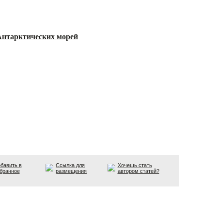
Антарктических морей
бавить в
Ссылка для
Хочешь стать
бранное
размещения
автором статей?