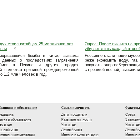
дух стоил китайцам 25 миллионов лет
Опрос: После пикника на пр
изни
убирает лишь каждый второ
0
зорвавшейся бомбы в Китае вызвала
Россияне стали чаще мусори
 данных о последствиях загрязнения
реже экономить воду, газ,
 Смог в Пекине и других городах
покупать энергосберегающи
й является причиной преждевременной
с прошлой весной, выяснили
о 1,2 млн человек в год.
едицина и образование
Семья и личность
Факторы
едицина
Дети и родители
Среда
аука и образование
Развитие личности
Зависим
то и где
Что и где
Что и где
ичный опыт
Личный опыт
Личный 
нения и комментарии
Мнения и комментарии
Мнения 