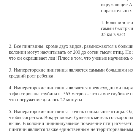
окружающие Ан
поразительных 
1. Большинство
самый быстрый 
35 км в час!
2. Все пингвины, кроме двух видов, размножаются в больши
колонии могут насчитывать от 200 до сотен тысяч птиц. Но
что он окрашивает лед! Плюс в том, что ученые научились 
3. Императорские пингвины являются самыми большими из в
средний рост ребенка .
4. Императорские пингвины являются превосходными ныряль
зафиксирована глубина в 565 метров – это самое глубокое 
что погружение длилось 22 минуты
5. Императорские пингвины – очень социальные птицы. Од
чтобы согреться. Вокруг может бушевать метель со скорость
выше. В колонии индивидуальное поведение птиц исчезает,
пингвин является также единственным не территориальным