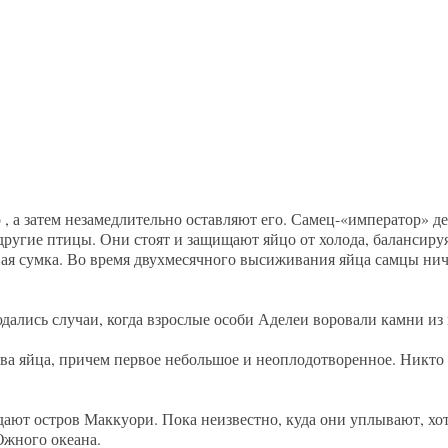
, а затем незамедлительно оставляют его. Самец-«император» 
е другие птицы. Они стоят и защищают яйцо от холода, балансиру
я сумка. Во время двухмесячного высиживания яйца самцы ниче
ались случаи, когда взрослые особи Аделеи воровали камни из 
а яйца, причем первое небольшое и неоплодотворенное. Никто н
ают остров Маккуори. Пока неизвестно, куда они уплывают, хот
Южного океана.