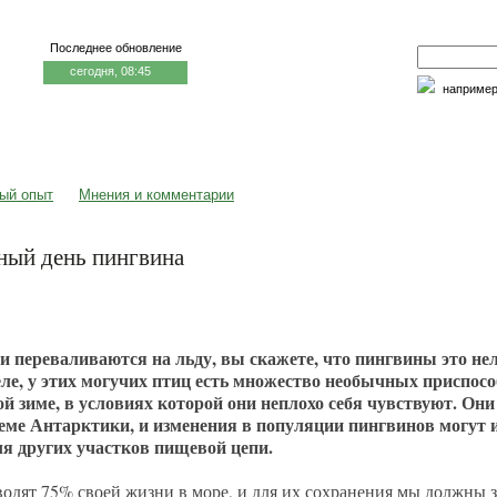
Последнее обновление
сегодня, 08:45
наприме
едицина и образование
Семья и личность
Факторы риска
ый опыт
Мнения и комментарии
рный день пингвина
ни переваливаются на льду, вы скажете, что пингвины это не
еле, у этих могучих птиц есть множество необычных приспосо
й зиме, в условиях которой они неплохо себя чувствуют. Он
теме Антарктики, и изменения в популяции пингвинов могут 
ля других участков пищевой цепи.
дят 75% своей жизни в море, и для их сохранения мы должны 