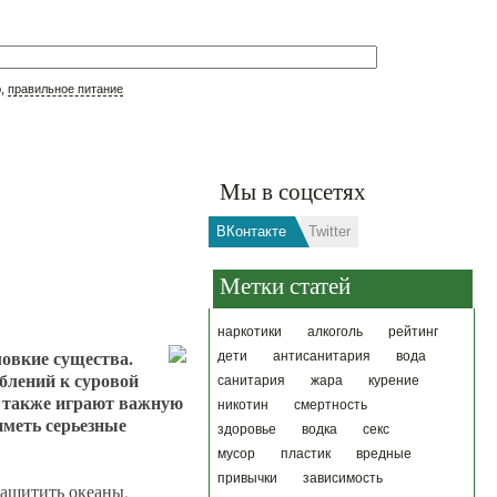
р,
правильное питание
Мы в соцсетях
ВКонтакте
Twitter
Метки статей
наркотики
алкоголь
рейтинг
ловкие существа.
дети
антисанитария
вода
блений к суровой
санитария
жара
курение
и также играют важную
никотин
смертность
иметь серьезные
здоровье
водка
секс
мусор
пластик
вредные
привычки
зависимость
защитить океаны,