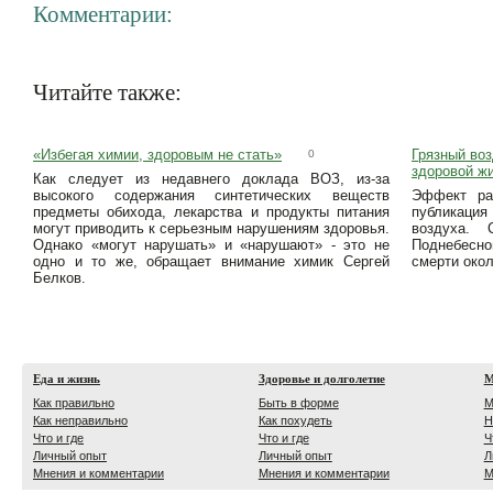
Комментарии:
Читайте также:
«Избегая химии, здоровым не стать»
Грязный воз
0
здоровой ж
Как следует из недавнего доклада ВОЗ, из-за
высокого содержания синтетических веществ
Эффект ра
предметы обихода, лекарства и продукты питания
публикация
могут приводить к серьезным нарушениям здоровья.
воздуха.
Однако «могут нарушать» и «нарушают» - это не
Поднебесно
одно и то же, обращает внимание химик Сергей
смерти окол
Белков.
Еда и жизнь
Здоровье и долголетие
М
Как правильно
Быть в форме
М
Как неправильно
Как похудеть
Н
Что и где
Что и где
Ч
Личный опыт
Личный опыт
Л
Мнения и комментарии
Мнения и комментарии
М