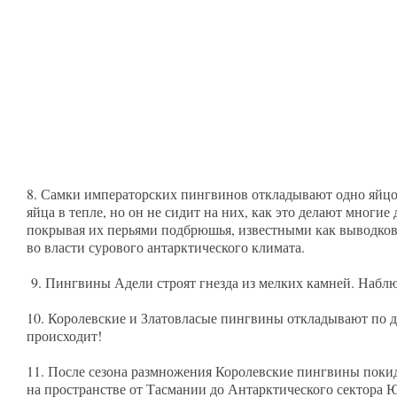
8. Самки императорских пингвинов откладывают одно яйцо 
яйца в тепле, но он не сидит на них, как это делают многи
покрывая их перьями подбрюшья, известными как выводкова
во власти сурового антарктического климата.
9. Пингвины Адели строят гнезда из мелких камней. Наблюд
10. Королевские и Златовласые пингвины откладывают по дв
происходит!
11. После сезона размножения Королевские пингвины покид
на пространстве от Тасмании до Антарктического сектора 