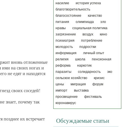
насилие
история успеха
благотворительность
благосостояние
качество
питания
олимпиада
зло
нравы
социальная политика
загрязнение
воздух
кино
психиатрия
потребление
молодость
подростки
информация
личный опыт
религия
школа
пенсионная
держит вновь отложенные
реформа
наркотик
я ими на своих ногах и
паразиты
солидарность
эко
го не едят и находятся
сельское хозяйство
кризис
цены
миграция
форум
гнезд своих соседей!
импорт
выставка
просвещение
фестиваль
е знает, почему так
коронавирус
я позднее их встречает
Обсуждаемые статьи