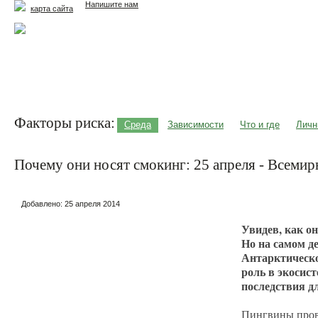
Напишите нам
карта сайта
Главная
Еда и жизнь
Здоровье и долголетие
М
Факторы риска:
Среда
Зависимости
Что и где
Личн
Почему они носят смокинг: 25 апреля - Всеми
Добавлено:
25 апреля 2014
Увидев, как о
Но на самом д
Антарктическо
роль в экосис
последствия д
Пингвины прово