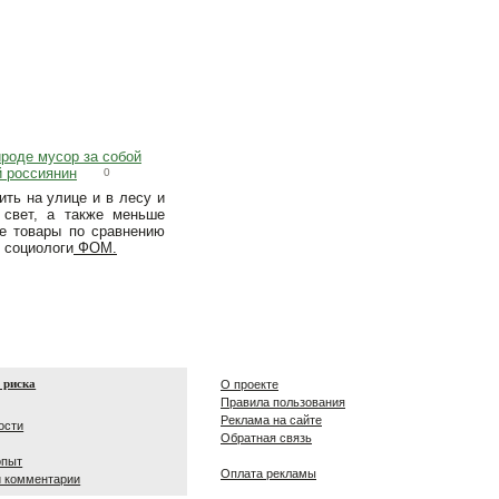
ироде мусор за собой
й россиянин
0
ть на улице и в лесу и
 свет, а также меньше
е товары по сравнению
 социологи
ФОМ.
 риска
О проекте
Правила пользования
Реклама на сайте
ости
Обратная связь
опыт
Оплата рекламы
и комментарии