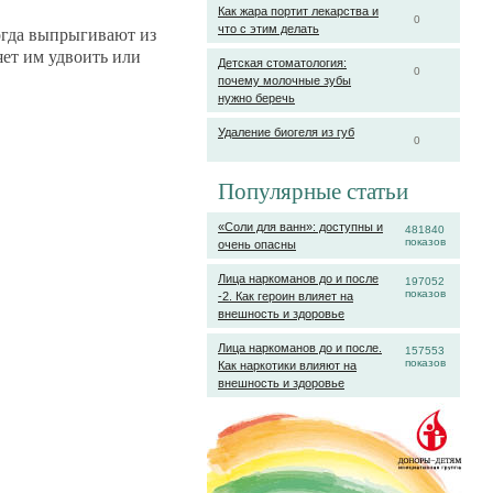
Как жара портит лекарства и
0
когда выпрыгивают из
что с этим делать
яет им удвоить или
Детская стоматология:
0
почему молочные зубы
нужно беречь
Удаление биогеля из губ
0
Популярные статьи
«Соли для ванн»: доступны и
481840
показов
очень опасны
Лица наркоманов до и после
197052
показов
-2. Как героин влияет на
внешность и здоровье
Лица наркоманов до и после.
157553
показов
Как наркотики влияют на
внешность и здоровье