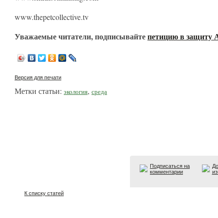
www.thepetcollective.tv
Уважаемые читатели, подписывайте
петицию в защиту 
Версия для печати
Метки статьи:
,
экология
среда
Подписаться на
До
комментарии
из
К списку статей