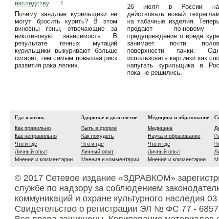
наследству
0
26 июля в России на
Почему заядлые курильщики не
действовать новый техрегла
могут бросить курить? В этом
на табачные изделия. Тепер
виновны гены, отвечающие за
продают по-новому
никотиновую зависимость. В
предупреждение о вреде кур
результате генных мутаций
занимает почти полов
курильщики выкуривают больше
поверхности пачки. Одн
сигарет, тем самым повышая риск
использовать картинки как сп
развития рака легких.
напугать курильщика в Рос
пока не решились.
Еда и жизнь
Здоровье и долголетие
Медицина и образование
С
Как правильно
Быть в форме
Медицина
Д
Как неправильно
Как похудеть
Наука и образование
Р
Что и где
Что и где
Что и где
Ч
Личный опыт
Личный опыт
Личный опыт
Л
Мнения и комментарии
Мнения и комментарии
Мнения и комментарии
М
© 2017 Сетевое издание «ЗДРАВКОМ» зарегистр
службе по надзору за соблюдением законодател
коммуникаций и охране культурного наследия 03
Свидетельство о регистрации ЭЛ № ФС 77 - 6857
Все права защищены. Копирование материалов с