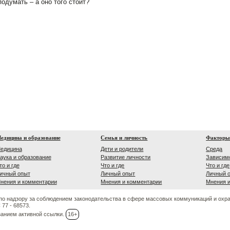
подумать – а оно того стоит?
едицина и образование
Семья и личность
Факторы
едицина
Дети и родители
Среда
аука и образование
Развитие личности
Зависим
то и где
Что и где
Что и где
ичный опыт
Личный опыт
Личный 
нения и комментарии
Мнения и комментарии
Мнения 
по надзору за соблюдением законодательства в сфере массовых коммуникаций и охр
77 - 68573.
занием активной ссылки.
16+