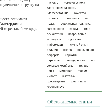
насилие
история успеха
шь увеличит нагрузку на
благотворительность
благосостояние
качество
еществ, занимают
питания
олимпиада
зло
 Амстердам
из
нравы
социальная политика
 мере, такой же вред,
загрязнение
воздух
кино
психиатрия
потребление
молодость
подростки
информация
личный опыт
религия
школа
пенсионная
реформа
наркотик
паразиты
солидарность
эко
сельское хозяйство
кризис
цены
миграция
форум
импорт
выставка
просвещение
фестиваль
коронавирус
Обсуждаемые статьи