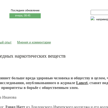
Последнее обновление
вчера, 08:45
наприме
едицина и образование
Семья и личность
Факторы риска
ый опыт
Мнения и комментарии
редных наркотических веществ
иняет больше вреда здоровью человека и обществу в целом, 
исследования, опубликованного в журнале
Lancet
, ставят по
приоритеты в борьбе с общественным злом.
а Иванова
Дэвид Натт
лог
из Лондонского Имперского колледжа и его кол