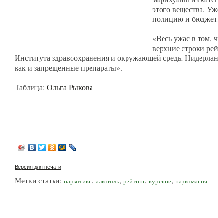
этого вещества. Уж
полицию и бюджет,
«Весь ужас в том, 
верхние строки рей
Института здравоохранения и окружающей среды Нидерландов
как и запрещенные препараты».
Таблица:
Ольга Рыкова
Версия для печати
Метки статьи:
,
,
,
,
наркотики
алкоголь
рейтинг
курение
наркомания