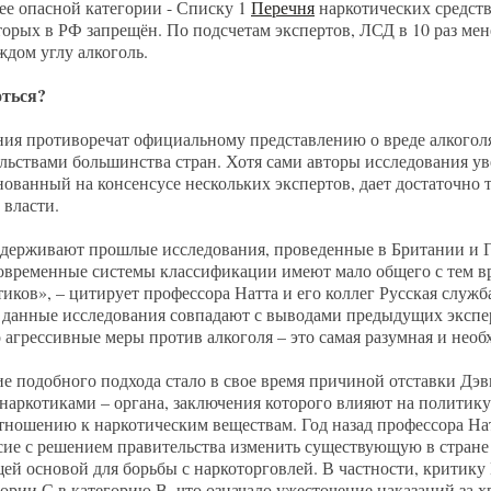
ее опасной категории - Списку 1
Перечня
наркотических средст
торых в РФ запрещён. По подсчетам экспертов, ЛСД в 10 раз мен
ждом углу алкоголь.
оться?
ия противоречат официальному представлению о вреде алкоголя
ьствами большинства стран. Хотя сами авторы исследования ув
ованный на консенсусе нескольких экспертов, дает достаточно
 власти.
ерживают прошлые исследования, проведенные в Британии и Г
современные системы классификации имеют мало общего с тем в
иков», – цитирует профессора Натта и его коллег Русская служб
 данные исследования совпадают с выводами предыдущих экспе
агрессивные меры против алкоголя – это самая разумная и необх
ие подобного подхода стало в свое время причиной отставки Дэв
 наркотиками – органа, заключения которого влияют на политик
тношению к наркотическим веществам. Год назад профессора На
асие с решением правительства изменить существующую в стран
ей основой для борьбы с наркоторговлей. В частности, критику
ории С в категорию В, что означало ужесточение наказаний за 