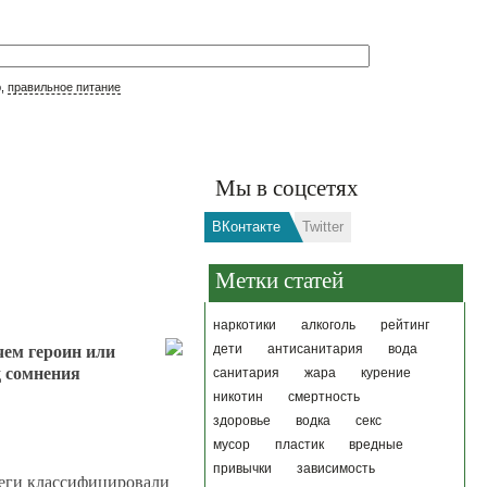
р,
правильное питание
Мы в соцсетях
ВКонтакте
Twitter
Метки статей
наркотики
алкоголь
рейтинг
чем героин или
дети
антисанитария
вода
д сомнения
санитария
жара
курение
никотин
смертность
здоровье
водка
секс
мусор
пластик
вредные
привычки
зависимость
леги классифицировали