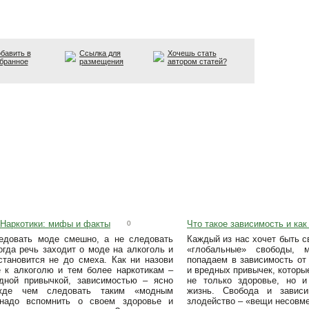
бавить в
Ссылка для
Хочешь стать
бранное
размещения
автором статей?
 Наркотики: мифы и факты
Что такое зависимость и как
0
ледовать моде смешно, а не следовать
Каждый из нас хочет быть с
огда речь заходит о моде на алкоголь и
«глобальные» свободы, 
 становится не до смеха. Как ни назови
попадаем в зависимость от
е к алкоголю и тем более наркотикам –
и вредных привычек, которы
дной привычкой, зависимостью – ясно
не только здоровье, но 
жде чем следовать таким «модным
жизнь. Свобода и завис
 надо вспомнить о своем здоровье и
злодейство – «вещи несовм