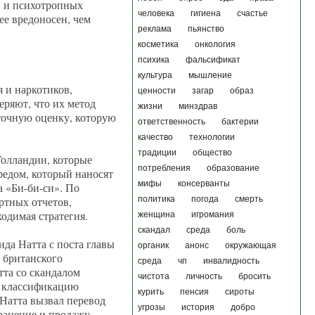
в и психотропных
человека
гигиена
счастье
ее вредоносен, чем
реклама
пьянство
косметика
онкология
психика
фальсификат
культура
мышление
 и наркотиков,
ценности
загар
образ
еряют, что их метод
жизни
минздрав
 точную оценку, которую
ответственность
бактерии
качество
технологии
традиции
общество
олландии, которые
потребления
образование
редом, который наносят
мифы
консерванты
а «Би-би-си». По
ртных отчетов,
политика
погода
смерть
одимая стратегия.
женщина
игромания
скандал
среда
боль
ида Натта с поста главы
органик
анонс
окружающая
у британского
среда
чп
инвалидность
тта со скандалом
чистота
личность
бросить
е классификацию
курить
пенсия
сироты
 Натта вызвал перевод
угрозы
история
добро
хранение и продажу