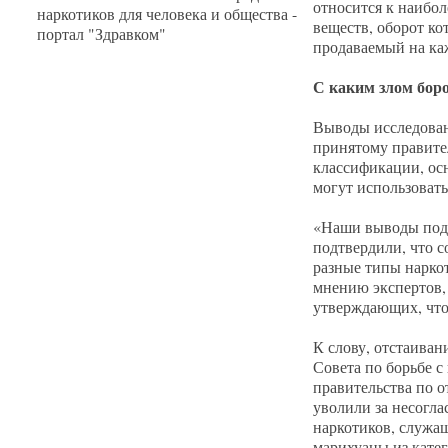
относится к наибол
веществ, оборот ко
продаваемый на ка
С каким злом бор
Выводы исследован
принятому правител
классификации, осн
могут использовать
«Наши выводы подд
подтвердили, что 
разные типы наркот
мнению экспертов,
утверждающих, что 
К слову, отстаиван
Совета по борьбе с
правительства по о
уволили за несогл
наркотиков, служащ
марихуаны из катег