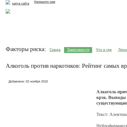
Напишите нам
карта сайта
Главная
Еда и жизнь
Здоровье и долголетие
М
Факторы риска:
Среда
Зависимости
Что и где
Личн
Алкоголь против наркотиков: Рейтинг самых в
Добавлено:
02 ноября 2010
Алкоголь прич
крэк. Выводы 
существующие 
Текст: Алевтин
Нейрофармако