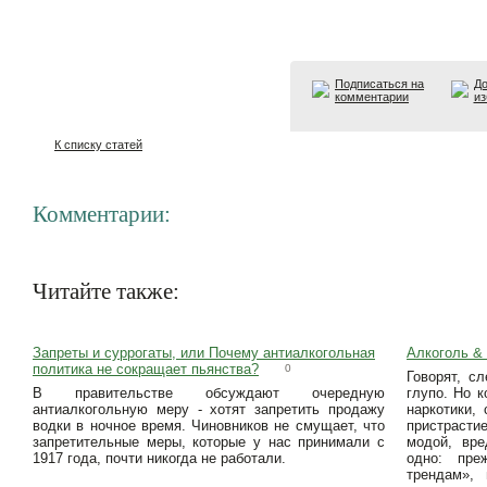
Подписаться на
До
комментарии
из
К списку статей
Комментарии:
Читайте также:
Запреты и суррогаты, или Почему антиалкогольная
Алкоголь &
политика не сокращает пьянства?
0
Говорят, с
В правительстве обсуждают очередную
глупо. Но к
антиалкогольную меру - хотят запретить продажу
наркотики,
водки в ночное время. Чиновников не смущает, что
пристрасти
запретительные меры, которые у нас принимали с
модой, вре
1917 года, почти никогда не работали.
одно: пре
трендам»,