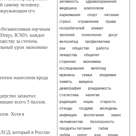
активность
здравоохранение
й самому человеку,
медицина
алкоголизм
й окружающим его
наркомания
спорт
питание
стресс
отравление
права
и «Независимым научным
потребителей
климат
 Drugs, ICSD), каждое
экология
психология
досуг
ществу за степень
велосипед
профилактика
иальный урон экономике
рак
общество
работа
лекарства
общепит
старение
экономика
исследование
вич/спид
мужчины
семья
эпидемия
епени нанесения вреда
память
вакцина
демография
рождаемость
дерство захватил
статистика
напитки
ившие всего 5 баллов.
радиация
наука
старость
отходы
госдума
молодежь
лов. Хотя в
инфекция
воспитание
закон
человечество
безопасность
продукты питания
табак
 ЛСД, который в России
лобби
опрос
еда
права