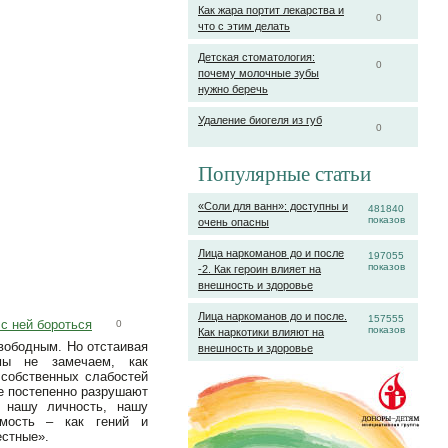
Как жара портит лекарства и
0
что с этим делать
Детская стоматология:
0
почему молочные зубы
нужно беречь
Удаление биогеля из губ
0
Популярные статьи
«Соли для ванн»: доступны и
481840
показов
очень опасны
Лица наркоманов до и после
197055
показов
-2. Как героин влияет на
внешность и здоровье
Лица наркоманов до и после.
157555
 с ней бороться
0
показов
Как наркотики влияют на
вободным. Но отстаивая
внешность и здоровье
мы не замечаем, как
 собственных слабостей
е постепенно разрушают
и нашу личность, нашу
имость – как гений и
естные».