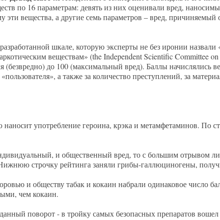
еств по 16 параметрам: девять из них оценивали вред, наносимы
 эти вещества, а другие семь параметров – вред, причиняемы
разработанной шкале, которую эксперты не без иронии назвал
ркотическим веществам» (the Independent Scientific Committee on
я (безвредно) до 100 (максимальный вред). Баллы начислялись ве
«пользователя», а также за количество преступлений, за матер
 наносит употребление героина, крэка и метамфетаминов. По ст
индивидуальный, и общественный вред, то с большим отрывом ли
. Нижнюю строчку рейтинга заняли грибы-галлюциногены, получ
оровью и обществу табак и кокаин набрали одинаковое число бал
ными, чем кокаин.
данный поворот - в тройку самых безопасных препаратов вошел