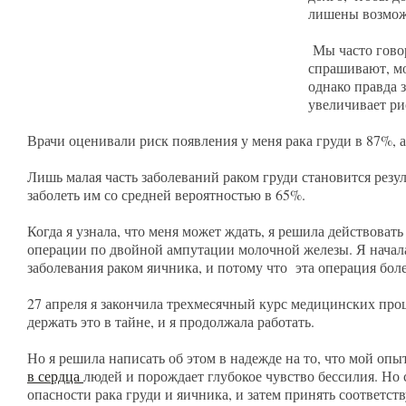
лишены возможн
Мы часто говори
спрашивают, мо
однако правда з
увеличивает ри
Врачи оценивали риск появления у меня рака груди в 87%, 
Лишь малая часть заболеваний раком груди становится резу
заболеть им со средней вероятностью в 65%.
Когда я узнала, что меня может ждать, я решила действова
операции по двойной ампутации молочной железы. Я начала 
заболевания раком яичника, и потому что эта операция бол
27 апреля я закончила трехмесячный курс медицинских проц
держать это в тайне, и я продолжала работать.
Но я решила написать об этом в надежде на то, что мой опы
в сердца
людей и порождает глубокое чувство бессилия. Но 
опасности рака груди и яичника, и затем принять соответс