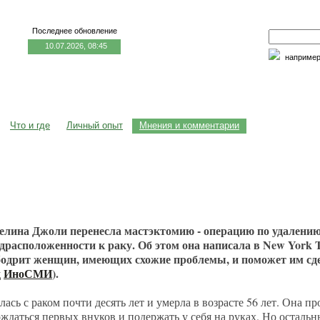
Последнее обновление
10.07.2026, 08:45
наприме
едицина и образование
Семья и личность
Факторы риска
Что и где
Личный опыт
Мнения и комментарии
лина Джоли перенесла мастэктомию - операцию по удалени
едрасположенности к раку. Об этом она написала в New York T
дбодрит женщин, имеющих схожие проблемы, и поможет им сд
д
ИноСМИ
).
ась с раком почти десять лет и умерла в возрасте 56 лет. Она п
ождаться первых внуков и подержать у себя на руках. Но остальн