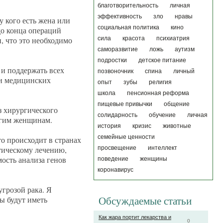
благотворительность
личная
эффективность
зло
нравы
у кого есть жена или
социальная политика
кино
 до конца операций
, что это необходимо
сила
красота
психиатрия
саморазвитие
ложь
аутизм
подростки
детское питание
 и поддержать всех
позвоночник
спина
личный
 и медицинских
опыт
зубы
религия
школа
пенсионная реформа
пищевые привычки
общение
з хирургического
солидарность
обучение
личная
ругим женщинам.
история
кризис
животные
семейные ценности
о происходит в странах
тическому лечению,
просвещение
интеллект
ость анализа генов
поведение
женщины
коронавирус
грозой рака. Я
ны будут иметь
Обсуждаемые статьи
Как жара портит лекарства и
0