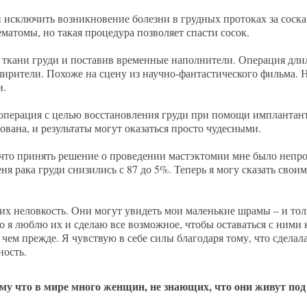
й исключить возникновение болезни в грудных протоках за соск
ематомы, но такая процедура позволяет спасти сосок.
 ткани груди и поставив временные наполнители. Операция длил
сширители. Похоже на сцену из научно-фантастического фильма. Н
и.
 операция с целью восстановления груди при помощи имплантант
вана, и результаты могут оказаться просто чудесными.
что принять решение о проведении мастэктомии мне было непрос
я рака груди снизились с 87 до 5%. Теперь я могу сказать своим
них неловкость. Они могут увидеть мои маленькие шрамы – и толь
что я люблю их и сделаю все возможное, чтобы оставаться с ними
чем прежде. Я чувствую в себе силы благодаря тому, что сдела
ность.
му что в мире много женщин, не знающих, что они живут под