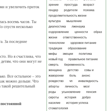
зрение
простуда
возраст
ами и увеличить приток
гендер
родители
психика
продолжительность жизни
ась восемь часов. Ты
культура
мышление
о спустя несколько
диагностика
лженаука
оздоровление
ценности
образ
жизни
ответственность
а. За последние
технологии
здоровое питание
традиции
образование
мифы
эмоции
политика
то. Но я счастлива, что
новый год
правильное питание
 детям, что они могут не
смерть
беременность
женщина
детство
совы и
ко. Все остальное – это
жаворонки
боль
анонс
 как можно дольше. Что
рождество
чп
инвалидность
ла такой решительный
аборты
личность
мозг
роды
усыновление
пенсия
сироты
история
добро
 постоянной
насилие
история успеха
стоматология