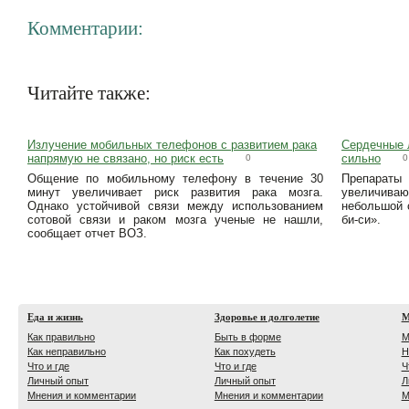
Комментарии:
Читайте также:
Излучение мобильных телефонов с развитием рака
Сердечные л
напрямую не связано, но риск есть
сильно
0
0
Общение по мобильному телефону в течение 30
Препарат
минут увеличивает риск развития рака мозга.
увеличиваю
Однако устойчивой связи между использованием
небольшой 
сотовой связи и раком мозга ученые не нашли,
би-си».
сообщает отчет ВОЗ.
Еда и жизнь
Здоровье и долголетие
М
Как правильно
Быть в форме
М
Как неправильно
Как похудеть
Н
Что и где
Что и где
Ч
Личный опыт
Личный опыт
Л
Мнения и комментарии
Мнения и комментарии
М