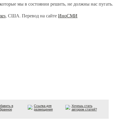
 которые мы в состоянии решить, не должны нас пугать.
mes
, США. Перевод на сайте
ИноСМИ
бавить в
Ссылка для
Хочешь стать
бранное
размещения
автором статей?