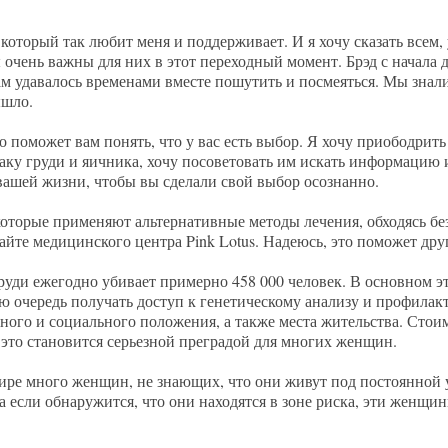
, который так любит меня и поддерживает. И я хочу сказать всем, 
вы очень важны для них в этот переходный момент. Брэд с начала
Нам удавалось временами вместе пошутить и посмеяться. Мы знали
ышло.
 поможет вам понять, что у вас есть выбор. Я хочу приободрить
раку груди и яичника, хочу посоветовать им искать информацию
вашей жизни, чтобы вы сделали свой выбор осознанно.
 которые применяют альтернативные методы лечения, обходясь бе
сайте медицинского центра Pink Lotus. Надеюсь, это поможет д
уди ежегодно убивает примерно 458 000 человек. В основном эт
 очередь получать доступ к генетическому анализу и профилак
ого и социального положения, а также места жительства. Стоим
это становится серьезной преградой для многих женщин.
ире много женщин, не знающих, что они живут под постоянной у
 а если обнаружится, что они находятся в зоне риска, эти женщи