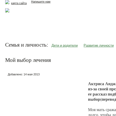
Напишите нам
карта сайта
Главная
Еда и жизнь
Здоровье и долголетие
М
Семья и личность:
Дети и родители
Развитие личности
Мой выбор лечения
Добавлено:
14 мая 2013
Актриса Андже
из-за своей пр
ее рассказ по
выбор(перево
Моя мать сражал
долго, чтобы д