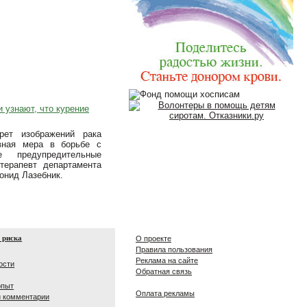
 узнают, что курение
рет изображений рака
вная мера в борьбе с
 предупредительные
терапевт департамента
онид Лазебник.
 риска
О проекте
Правила пользования
Реклама на сайте
ости
Обратная связь
опыт
Оплата рекламы
и комментарии