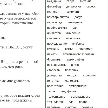
медицина
спорт
питание
еком она была.
фаст-фуд
депрессия
стресс
экология
психология
ая отняла ее у нас. Они
не о чем беспокоиться,
вегетарианство
досуг
торый существенно
велосипед
похудение
профилактика
рак
общество
ожирение
ная.
старение
экономика
исследование
вич/спид
екты в BRCA1, могут
мужчины
семья
эпидемия
память
активный образ жизни
биоритмы
демография
. Я приняла решение об
рождаемость
наука
ыше, чем риск
старость
праздник
донорство
отходы
аллергия
емя мне удавалось
генетика
молодежь
воспитание
эксперимент
закон
педофилия
во, которое
вселяет страх
телевидение
безопасность
олько вы подвержены
технология
еда
права
человека
счастье
реклама