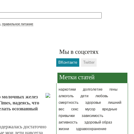
р,
правильное питание
Мы в соцсетях
ВКонтакте
Twitter
Метки статей
наркотики
долголетие
гены
ю молочных желез
алкоголь
дети
любовь
imes, надеясь, что
смертность
здоровье
лишний
елать осознанный
вес
секс
мусор
вредные
привычки
зависимость
активность
здоровый образ
родержалась достаточно
жизни
здравоохранение
ые мои дети навсегда