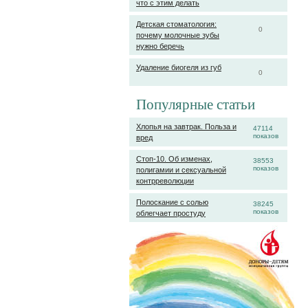
что с этим делать
Детская стоматология:
0
почему молочные зубы
нужно беречь
Удаление биогеля из губ
0
Популярные статьи
Хлопья на завтрак. Польза и
47114
показов
вред
Стоп-10. Об изменах,
38553
показов
полигамии и сексуальной
контрреволюции
Полоскание с солью
38245
показов
облегчает простуду