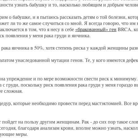
ости узнать бабушку и то, насколько любящим и добрым челов
м о бабушке, и я пытаюсь рассказать детям о той болезни, котор
жет ли то же самое случиться со мной. Я всегда говорю, что им 
аключается в том, что я несу в себе
«бракованный» ген
BRCA, ко
ск появления у меня рака груди и яичника.
а рака яичника в 50%, хотя степень риска у каждой женщины раз
льтатом унаследованной мутации генов. Те, у кого имеются деф
ть на упреждение и по мере возможности свести риск к минимуму
с груди, поскольку риск появления рака груди у меня гораздо в
ее сложная.
едур, которые необходимо провести перед мастэктомией. Все вр
т пойдет на пользу другим женщинам. Рак - до сих пор такое сло
сегодня, благодаря анализам крови, вполне можно узнать, наск
твующие меры.