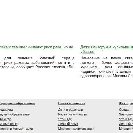
екарства увеличивают риск рака, но не
Даже близорукие курильщики
убивает
0
ы для лечения болезней сердца
Нанесение на пачку сига
т риск раковых заболеваний, хотя и в
легкого – более эффекти
степени, сообщает Русская служба «Би-
курением, чем обычные
надписи, считает главный 
здравоохранения Москвы Ле
едицина и образование
Семья и личность
Факторы
едицина
Дети и родители
Среда
аука и образование
Развитие личности
Зависим
то и где
Что и где
Что и где
ичный опыт
Личный опыт
Личный 
нения и комментарии
Мнения и комментарии
Мнения 