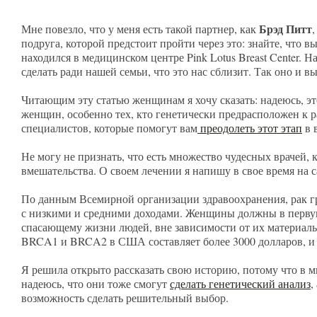
Брэд Питт
Мне повезло, что у меня есть такой партнер, как
подруга, которой предстоит пройти через это: знайте, что 
находился в медицинском центре Pink Lotus Breast Center. 
сделать ради нашей семьи, что это нас сблизит. Так оно и в
Читающим эту статью женщинам я хочу сказать: надеюсь, это
женщин, особенно тех, кто генетически предрасположен к 
специалистов, которые помогут вам
преодолеть этот этап
в 
Не могу не признать, что есть множество чудесных врачей,
вмешательства. О своем лечении я напишу в свое время на 
По данным Всемирной организации здравоохранения, рак гр
с низкими и средними доходами. Женщины должны в первую
спасающему жизни людей, вне зависимости от их материальн
BRCA1 и BRCA2 в США составляет более 3000 долларов, и 
Я решила открыто рассказать свою историю, потому что в м
надеюсь, что они тоже смогут
сделать генетический анализ
,
возможность сделать решительный выбор.