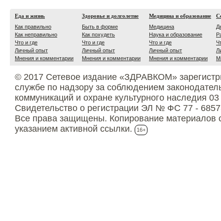
Еда и жизнь
Здоровье и долголетие
Медицина и образование
С
Как правильно
Быть в форме
Медицина
Д
Как неправильно
Как похудеть
Наука и образование
Р
Что и где
Что и где
Что и где
Ч
Личный опыт
Личный опыт
Личный опыт
Л
Мнения и комментарии
Мнения и комментарии
Мнения и комментарии
М
© 2017 Сетевое издание «ЗДРАВКОМ» зарегистр
службе по надзору за соблюдением законодател
коммуникаций и охране культурного наследия 03
Свидетельство о регистрации ЭЛ № ФС 77 - 6857
Все права защищены. Копирование материалов с
указанием активной ссылки.
16+