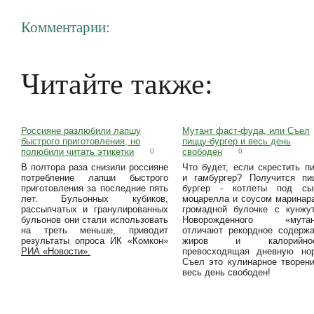
Комментарии:
Читайте также:
Россияне разлюбили лапшу
Мутант фаст-фуда, или Съел
быстрого приготовления, но
пиццу-бургер и весь день
полюбили читать этикетки
свободен
0
0
В полтора раза снизили россияне
Что будет, если скрестить п
потребление лапши быстрого
и гамбургер? Получится пи
приготовления за последние пять
бургер - котлеты под сы
лет. Бульонных кубиков,
моцарелла и соусом маринар
рассыпчатых и гранулированных
громадной булочке с кунжу
бульонов они стали использовать
Новорожденного «мутан
на треть меньше, приводит
отличают рекордное содерж
результаты опроса ИК «Комкон»
жиров и калорийнос
РИА «Новости».
превосходящая дневную нор
Съел это кулинарное творен
весь день свободен!