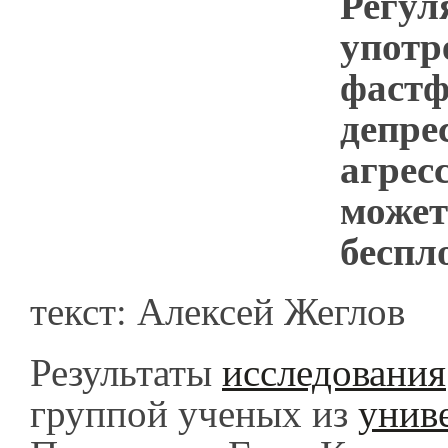
Регул
употр
фастф
депре
агрес
может
беспл
текст: Алексей Жеглов
Результаты
исследования
группой ученых из
унив