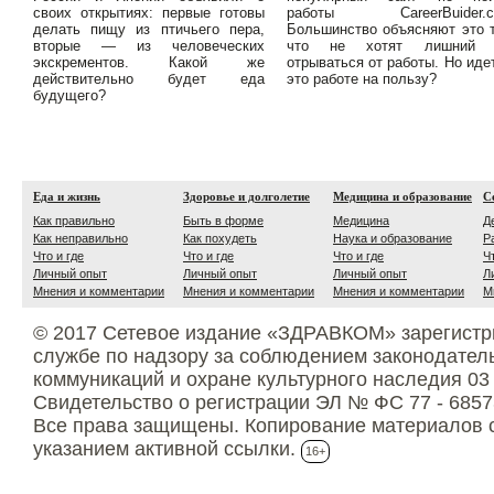
своих открытиях: первые готовы
работы CareerBuider.c
делать пищу из птичьего пера,
Большинство объясняют это 
вторые — из человеческих
что не хотят лишний 
экскрементов. Какой же
отрываться от работы. Но иде
действительно будет еда
это работе на пользу?
будущего?
Еда и жизнь
Здоровье и долголетие
Медицина и образование
С
Как правильно
Быть в форме
Медицина
Д
Как неправильно
Как похудеть
Наука и образование
Р
Что и где
Что и где
Что и где
Ч
Личный опыт
Личный опыт
Личный опыт
Л
Мнения и комментарии
Мнения и комментарии
Мнения и комментарии
М
© 2017 Сетевое издание «ЗДРАВКОМ» зарегистр
службе по надзору за соблюдением законодател
коммуникаций и охране культурного наследия 03
Свидетельство о регистрации ЭЛ № ФС 77 - 6857
Все права защищены. Копирование материалов с
указанием активной ссылки.
16+