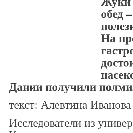
Жуки 
обед –
полезн
На пр
гастр
досто
насек
Дании получили полми
текст: Алевтина Иванова
Исследователи из универ