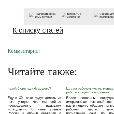
Подписаться на
Добавить в
Ссылка дл
комментарии
избранное
размещен
К списку статей
Комментарии:
Читайте также:
Какой будет еда будущего?
Еда на рабочем месте: мешае
работе и портит настроение
0
Еду в XXI веке будут делать из
Более половины сотрудни
чего угодно, что мы сейчас
американских компаний хот
неопределенно называем
раз в неделю обедают прям
«отходами». В июне ученые
рабочем месте, выяс
России и Японии объявили о
популярный сайт по пои