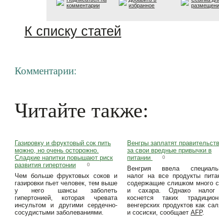
комментарии
избранное
размещен
К списку статей
Комментарии:
Читайте также:
Газировку и фруктовый сок пить
Венгры заплатят правительст
можно, но очень осторожно.
за свои вредные привычки в
Сладкие напитки повышают риск
питании
0
развития гипертонии
0
Венгрия ввела специаль
Чем больше фруктовых соков и
налог на все продукты пита
газировки пьет человек, тем выше
содержащие слишком много 
у него шансы заболеть
и сахара. Однако налог
гипертонией, которая чревата
коснется таких традицион
инсультом и другими сердечно-
венгерских продуктов как са
сосудистыми заболеваниями.
и сосиски, сообщает
AFP
.