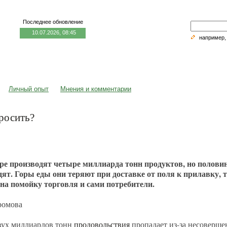
Последнее обновление
10.07.2026, 08:45
например
едицина и образование
Семья и личность
Факторы риска
Личный опыт
Мнения и комментарии
росить?
ре производят четыре миллиарда тонн продуктов, но половин
едят. Горы еды они теряют при доставке от поля к прилавку,
а помойку торговля и сами потребители.
Громова
вух миллиардов тонн
продовольствия
пропадает из-за несоверш