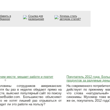
бавить в
Ссылка для
Хочешь стать
бранное
размещения
автором статей?
чем месте: мешает работе и портит
Покупатель 2012 года: Бол
продуктов за разумные день
0
ловины сотрудников американских
На современного потребите
отя бы раз в неделю обедают прямо на
действует по прежнему маг
сте, выяснил популярный сайт по поиску
что слова «натуральный
eerBuider.com. Большинство объясняют
синонимы. Мухомор тоже вп
то не хотят лишний раз отрываться от
же он, покупатель 2012 года
идет ли это работе на пользу?