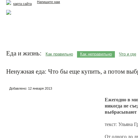
Напишите нам
карта сайта
Главная
Еда и жизнь
Здоровье и долголетие
М
Еда и жизнь:
Как правильно
Как неправильно
Что и где
Ненужная еда: Что бы еще купить, а потом выб
Добавлено:
12 января 2013
Ежегодно в ми
никогда не съ
выбрасывают н
текст: Ульяна 
От одного до д