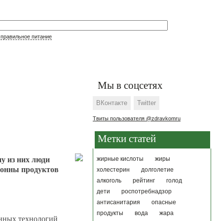
,
правильное питание
Мы в соцсетях
ВКонтакте
Twitter
Твиты пользователя @zdravkomru
Метки статей
у из них люди
жирные кислоты
жиры
 тонны продуктов
холестерин
долголетие
алкоголь
рейтинг
голод
дети
роспотребнадзор
антисанитария
опасные
продукты
вода
жара
енных технологий