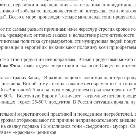
ботки, перевозки и выращивания – такие данные приводит
докла
ников «Глобальное продовольствие: не потеряешь, если не захо
си"
. Всего в мире производят четыре миллиарда тонн продуктов.
т по самым разным причинам: из-за чересчур строгих сроков го
ва, чрезмерных оптовых заказов и вследствие расточительности
кетинговая политика супермаркетов, стимулирующая людей покуп
американцы и европейцы выкидывают половину всей приобретае
дство этой продукции невообразимы. Этими продуктами можно 
Тим Фокс
, глава отдела энергетики и экологии Общества инже
хся» странах Запада. В развивающихся экономиках потери прод
 поставок. Виной тому - использование несовременных технолог
Юго-Восточной Азии на пути между полем и рынком теряют от 37
- до 80%. Восточную Европу "отличают" огромные потери овоще
лищах теряет 25-50% продуктов. В России ситуация вряд ли лу
тельной маркетинговой практикой и поведением потребителей, 
% урожая отбраковывают по причине непривлекательного внешне
на свалку порядка 1,6 миллионов тонн «съедобного» мусора. Св
твием «красных» ценников.