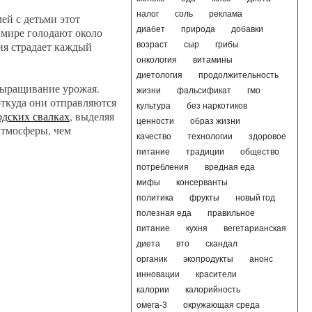
налог
соль
реклама
ей с детьми этот
диабет
природа
добавки
 мире голодают около
ия страдает каждый
возраст
сыр
грибы
онкология
витамины
диетология
продолжительность
 выращивание урожая.
жизни
фальсификат
гмо
ткуда они отправляются
культура
без наркотиков
одских свалках
, выделяя
ценности
образ жизни
атмосферы, чем
качество
технологии
здоровое
питание
традиции
общество
потребления
вредная еда
мифы
консерванты
политика
фрукты
новый год
полезная еда
правильное
питание
кухня
вегетарианская
диета
вто
скандал
органик
экопродукты
анонс
инновации
красители
калории
калорийность
омега-3
окружающая среда