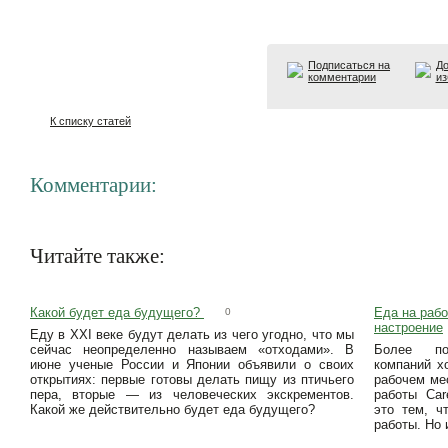
Подписаться на
До
комментарии
из
К списку статей
Комментарии:
Читайте также:
Какой будет еда будущего?
Еда на рабо
0
настроение
Еду в XXI веке будут делать из чего угодно, что мы
сейчас неопределенно называем «отходами». В
Более по
июне ученые России и Японии объявили о своих
компаний х
открытиях: первые готовы делать пищу из птичьего
рабочем ме
пера, вторые — из человеческих экскрементов.
работы Car
Какой же действительно будет еда будущего?
это тем, ч
работы. Но 