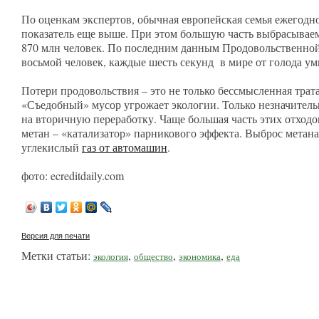
По оценкам экспертов, обычная европейская семья ежегодно
показатель еще выше. При этом большую часть выбрасывае
870 млн человек. По последним данным Продовольственной
восьмой человек, каждые шесть секунд в мире от голода ум
Потери продовольствия – это не только бессмысленная трат
«Съедобный» мусор угрожает экологии. Только незначитель
на вторичную переработку. Чаще большая часть этих отход
метан – «катализатор» парникового эффекта. Выброс метана
углекислый
газ от автомашин
.
фото: ecreditdaily.com
Версия для печати
Метки статьи:
,
,
,
экология
общество
экономика
еда