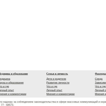
едицина и образование
Семья и личность
Факторы
едицина
Дети и родители
Среда
аука и образование
Развитие личности
Зависим
то и где
Что и где
Что и где
ичный опыт
Личный опыт
Личный 
нения и комментарии
Мнения и комментарии
Мнения 
по надзору за соблюдением законодательства в сфере массовых коммуникаций и охр
77 - 68573.