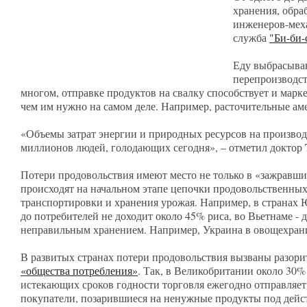
хранения, обра
инженеров-меха
служба
"Би-би-
Еду выбрасываю
перепроизводст
многом, отправке продуктов на свалку способствует и мар
чем им нужно на самом деле. Например, расточительные 
«Объемы затрат энергии и природных ресурсов на произво
миллионов людей, голодающих сегодня», – отметил доктор
Потери продовольствия имеют место не только в «зажравши
происходят на начальном этапе цепочки продовольственных
транспортировки и хранения урожая. Например, в странах 
до потребителей не доходит около 45% риса, во Вьетнаме 
неправильным хранением. Например, Украина в овощехрани
В развитых странах потери продовольствия вызваны разори
«общества потребления»
. Так, в Великобритании около 30
истекающих сроков годности торговля ежегодно отправляет 
покупатели, позарившиеся на ненужные продукты под дейс