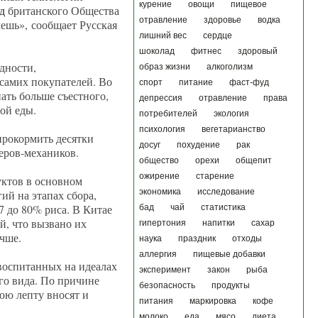
курение
овощи
пищевое
д
британского Общества
отравление
здоровье
водка
чешь», сообщает Русская
лишний вес
сердце
шоколад
фитнес
здоровый
дности,
образ жизни
алкоголизм
 самих покупателей. Во
спорт
питание
фаст-фуд
ать больше съестного,
депрессия
отравление
права
мой еды.
потребителей
экология
психология
вегетарианство
прокормить десятки
досуг
похудение
рак
неров-механиков.
общество
орехи
общепит
ожирение
старение
уктов в основном
экономика
исследование
ий на этапах сбора,
 до 80% риса. В Китае
бад
чай
статистика
й, что вызвано их
гипертония
напитки
сахар
чше.
наука
праздник
отходы
аллергия
пищевые добавки
воспитанных на идеалах
эксперимент
закон
рыба
го вида. По причине
безопасность
продукты
ою лепту вносят и
питания
маркировка
кофе
молоко
еда
мясо
диета