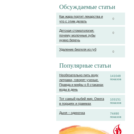
Обсуждаемые статьи
Как жара портит лекарства и
0
что с этим делать
Детская стоматология:
0
почему молочные зубы
нужно беречь
Удаление биогеля из губ
0
Популярные статьи
Необязательно пить воду
141048
показов
литрами, говорят ученые.
Правда и мифы о 8 стаканах
воды в день
Тот самый рыбий жир. Омега
103151
показов
в порциях и граммах
Дыня – одиночка
74490
показов