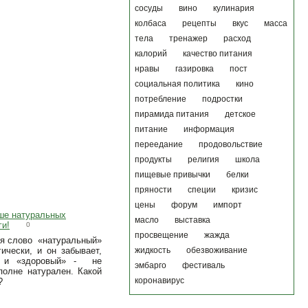
сосуды
вино
кулинария
колбаса
рецепты
вкус
масса
тела
тренажер
расход
калорий
качество питания
нравы
газировка
пост
социальная политика
кино
потребление
подростки
пирамида питания
детское
питание
информация
переедание
продовольствие
продукты
религия
школа
пищевые привычки
белки
пряности
специи
кризис
цены
форум
импорт
ьше натуральных
масло
выставка
ги!
0
просвещение
жажда
ля слово «натуральный»
ически, и он забывает,
жидкость
обезвоживание
» и «здоровый» - не
эмбарго
фестиваль
олне натурален. Какой
коронавирус
?