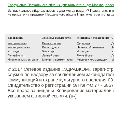
Сооружение Пасхального яйца из кристального льда: Москва, Красн
Вы пасхальное яйцо размером в два метра видели? Правильно, и не
не придете на праздник Пасхального яйца в Парк культуры и отды
Еда и жизнь
Здоровье и долголетие
Медицина и образование
С
Как правильно
Быть в форме
Медицина
Д
Как неправильно
Как похудеть
Наука и образование
Р
Что и где
Что и где
Что и где
Ч
Личный опыт
Личный опыт
Личный опыт
Л
Мнения и комментарии
Мнения и комментарии
Мнения и комментарии
М
© 2017 Сетевое издание «ЗДРАВКОМ» зарегистр
службе по надзору за соблюдением законодател
коммуникаций и охране культурного наследия 03
Свидетельство о регистрации ЭЛ № ФС 77 - 6857
Все права защищены. Копирование материалов с
указанием активной ссылки.
16+