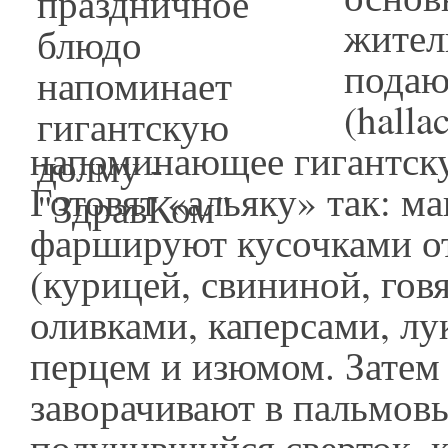
жител
подаю
(halla
напоминающее гигантск
Готовят «альяку» так: м
фаршируют кусочками от
(курицей, свининой, гов
оливками, каперсами, лу
перцем и изюмом. Затем
заворачивают в пальмовы
получившийся сверток, к