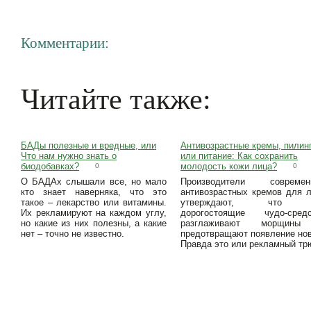
Комментарии:
Читайте также:
БАДы полезные и вредные, или
Антивозрастные кремы, пилин
Что нам нужно знать о
или питание: Как сохранить
биодобавках?
молодость кожи лица?
0
0
О БАДАх слышали все, но мало
Производители современ
кто знает наверняка, что это
антивозрастных кремов для 
такое – лекарство или витамины.
утверждают, что 
Их рекламируют на каждом углу,
дорогостоящие чудо-средс
но какие из них полезны, а какие
разглаживают морщин
нет – точно не известно.
предотвращают появление но
Правда это или рекламный тр