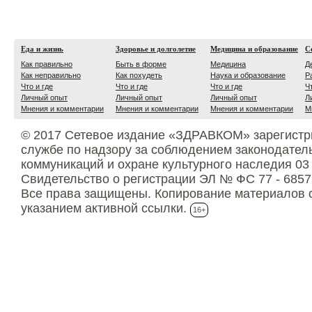
Еда и жизнь
Здоровье и долголетие
Медицина и образование
С
Как правильно
Быть в форме
Медицина
Д
Как неправильно
Как похудеть
Наука и образование
Р
Что и где
Что и где
Что и где
Ч
Личный опыт
Личный опыт
Личный опыт
Л
Мнения и комментарии
Мнения и комментарии
Мнения и комментарии
М
© 2017 Сетевое издание «ЗДРАВКОМ» зарегистр
службе по надзору за соблюдением законодател
коммуникаций и охране культурного наследия 03
Свидетельство о регистрации ЭЛ № ФС 77 - 6857
Все права защищены. Копирование материалов с
указанием активной ссылки.
16+