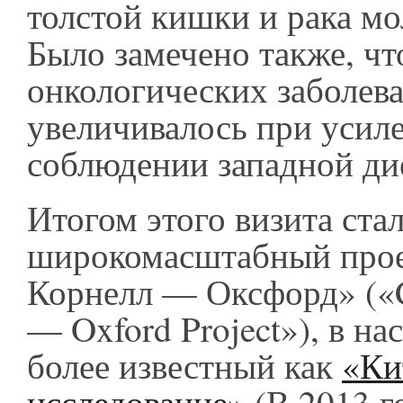
толстой кишки и рака м
Было замечено также, чт
онкологических заболев
увеличивалось при усил
соблюдении западной ди
Итогом этого визита ста
широкомасштабный про
Корнелл — Оксфорд» («C
— Oxford Project»), в на
более известный как
«Ки
исследование»
(В 2013 г