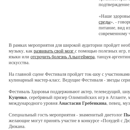
подтверждение
«Наше здоровье
среды
», - гово
питание, вид и
современному ч
В рамках мероприятия для широкой аудитории пройдет необ
музыку, как
развивать свой мозг
с помощью полезных игр, п
языки или
отсрочить болезнь Альцгеймера
, танцуя аргенти
искусства.
На главной сцене Фестиваля пройдет ток-шоу с участниками
кулинарный мастер-класс. Ведущие Фестиваля - звезды сер
Фестиваль Здоровья поддерживают актер, телеведущий, ш
Куценко
, серебряный призер Олимпийских игр в Атланте,
Анастасия Гребенкина
международного уровня
, певец, му
Пь
Специальный гость мероприятия - знаменитый диетолог
желающие могут принять участие в конкурсе «Похудей с Дю
Дюкана.