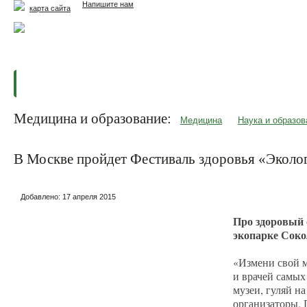
Напишите нам
карта сайта
Главная
Еда и жизнь
Здоровье и долголетие
М
Медицина и образование:
Медицина
Наука и образов
В Москве пройдет Фестиваль здоровья «Эколог
Добавлено:
17 апреля 2015
Про здоровый 
экопарке Соко
«Измени свой м
и врачей самых
музеи, гуляй н
организаторы. 