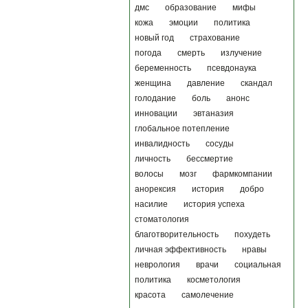
дмс
образование
мифы
кожа
эмоции
политика
новый год
страхование
погода
смерть
излучение
беременность
псевдонаука
женщина
давление
скандал
голодание
боль
анонс
инновации
эвтаназия
глобальное потепление
инвалидность
сосуды
личность
бессмертие
волосы
мозг
фармкомпании
анорексия
история
добро
насилие
история успеха
стоматология
благотворительность
похудеть
личная эффективность
нравы
неврология
врачи
социальная
политика
косметология
красота
самолечение