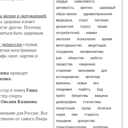
сердце
зависимость
активность
фитнес
здоровый
образ жизни
здравоохранение
за жизни и окружающей
на здоровье влияет
медицина
спорт
питание
огое другое. Поэтому
депрессия
стресс
права
учиться быть здоровым.
потребителей
климат
экология
психология
время
т депрессии
слушая
вегетарианство
медитация
изучая иностранные
похудение
профилактика
афа, книг, картин и
рак
общество
работа
лекарства
ожирение
старение
экономика
днк
лева
проведет
исследование
вич/спид
шенко
.
мужчины
семья
воз
Гоша
иссер и певец
эпидемия
память
бад
стер спорта
грипп
биоритмы
вакцина
Оксана Казакова
»
.
демография
статистика
гипертония
сахар
болезни
анными для России. Все
наука
омс
старость
твенно от самого Пьера
праздник
донорство
трансплантология
аллергия