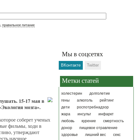
р,
правильное питание
Мы в соцсетях
ВКонтакте
Twitter
Метки статей
холестерин
долголетие
лушать. 15-17 мая в
гены
алкоголь
рейтинг
«Экология мозга».
дети
роспотребнадзор
жара
инсульт
инфаркт
 которое соберет ученых
любовь
курение
смертность
мые фильмы, ходи в
донор
пищевое отравление
стливо, утверждают
здоровье
лишний вес
секс
есть научное