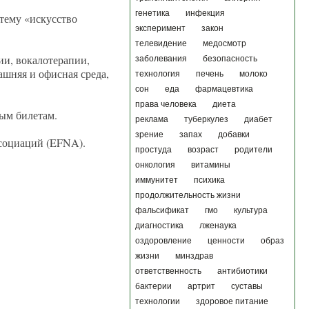
генетика
инфекция
 тему «искусство
эксперимент
закон
телевидение
медосмотр
ии, вокалотерапии,
заболевания
безопасность
ашняя и офисная среда,
технология
печень
молоко
сон
еда
фармацевтика
права человека
диета
ным билетам.
реклама
туберкулез
диабет
зрение
запах
добавки
социаций (EFNA).
простуда
возраст
родители
онкология
витамины
иммунитет
психика
продолжительность жизни
фальсификат
гмо
культура
диагностика
лженаука
оздоровление
ценности
образ
жизни
минздрав
ответственность
антибиотики
бактерии
артрит
суставы
технологии
здоровое питание