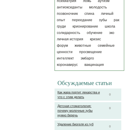
психиатрия
ложь
аутизм
антиоксиданты
молодость
позвоночник
спина
личный
опыт
переедание
зубы
рак
груди
крионирование
школа
солидарность
обучение
эко
личная история
кризис
форум
животные
семейные
ценности
просвещение
интеллект
эмбарго
коронавирус
вакцинация
Обсуждаемые статьи
Как жара портит лекарства и
0
что с этим делать
Детская стоматология:
0
почему молочные зубы
нужно беречь
Удаление биогеля из губ
0