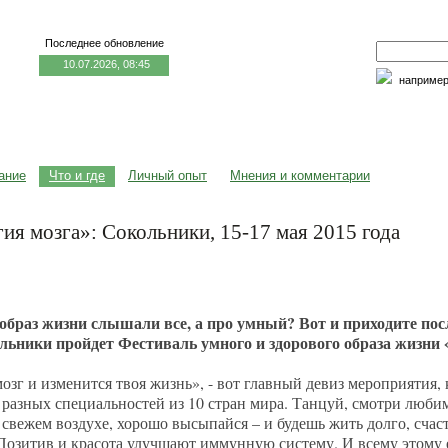
Последнее обновление
10.07.2026, 08:45
наприме
едицина и образование
Семья и личность
Факторы риска
ание
Что и где
Личный опыт
Мнения и комментарии
ия мозга»: Cокольники, 15-17 мая 2015 года
образ жизни слышали все, а про умный? Вот и приходите пос
льники пройдет Фестиваль умного и здорового образа жизни 
озг и изменится твоя жизнь», - вот главный девиз мероприятия,
 разных специальностей из 10 стран мира. Танцуй, смотри люби
а свежем воздухе, хорошо высыпайся – и будешь жить долго, сча
Позитив и красота улучшают иммунную систему. И всему этому 