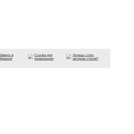
бавить в
Ссылка для
Хочешь стать
бранное
размещения
автором статей?