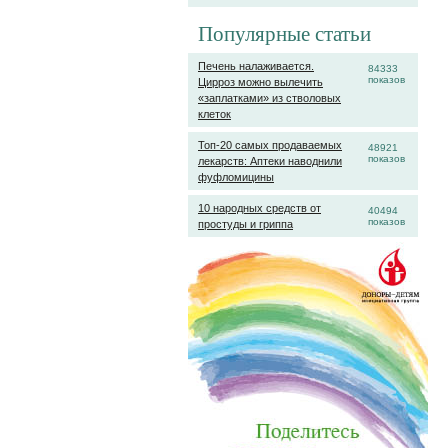
Популярные статьи
Печень налаживается.
84333
показов
Цирроз можно вылечить
«заплатками» из стволовых
клеток
Топ-20 самых продаваемых
48921
показов
лекарств: Аптеки наводнили
фуфломицины
10 народных средств от
40494
показов
простуды и гриппа