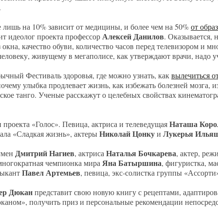
.
 лишь на 10% зависит от медицины, и более чем на 50%
от обра
Алексей Данилов
рит идеолог проекта профессор
. Оказывается, 
з окна, качество обуви, количество часов перед телевизором и мн
еловеку, живущему в мегаполисе, как утверждают врачи, надо 
ычный Фестиваль здоровья, где можно узнать, как
вылечиться о
очему улыбка продлевает жизнь, как избежать болезней мозга, 
нское танго. Ученые расскажут о целебных свойствах кинематогр
Наташа Коро
 проекта «Голос». Певица, актриса и телеведущая
Николай Цонку
Лукерья Илья
иала «Сладкая жизнь», актеры
и
Дмитрий Нагиев
Наталья Бочкарева
оумен
, актриса
, актер, реж
Яна Батыршина
 многократная чемпионка мира
, фигуристка, ма
Павел Артемьев
зыкант
, певица, экс-солистка группы «Ассорти
ер Дюкан
представит свою новую книгу с рецептами, адаптиров
каном», получить приз и персональные рекомендации непосредс