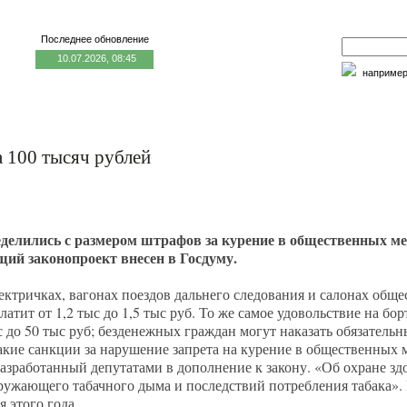
Последнее обновление
10.07.2026, 08:45
наприме
едицина и образование
Семья и личность
Факторы риска
а 100 тысяч рублей
делились с размером штрафов за курение в общественных ме
ий законопроект внесен в Госдуму.
лектричках, вагонах поездов дальнего следования и салонах общ
атит от 1,2 тыс до 1,5 тыс руб. То же самое удовольствие на бор
с до 50 тыс руб; безденежных граждан могут наказать обязатель
Такие санкции за нарушение запрета на курение в общественных 
разработанный депутатами в дополнение к закону. «Об охране зд
ружающего табачного дыма и последствий потребления табака».
 этого года.