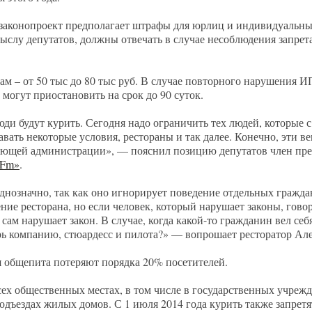
 законопроект предполагает штрафы для юрлиц и индивидуальн
мыслу депутатов, должны отвечать в случае несоблюдения запрет
цам – от 50 тыс до 80 тыс руб. В случае повторного нарушения 
ь могут приостановить на срок до 90 суток.
ди будут курить. Сегодня надо ограничить тех людей, которые с
авать некоторые условия, рестораны и так далее. Конечно, эти 
вующей администрации», — пояснил позицию депутатов член пре
 Fm»
.
днозначно, так как оно игнорирует поведение отдельных граждан
ие ресторана, но если человек, который нарушает законы, говори
сам нарушает закон. В случае, когда какой-то гражданин вел себ
перь компанию, стюардесс и пилота?» — вопрошает ресторатор Ал
я общепита потеряют порядка 20% посетителей.
сех общественных местах, в том числе в государственных учрежд
подъездах жилых домов. С 1 июля 2014 года курить также запретят