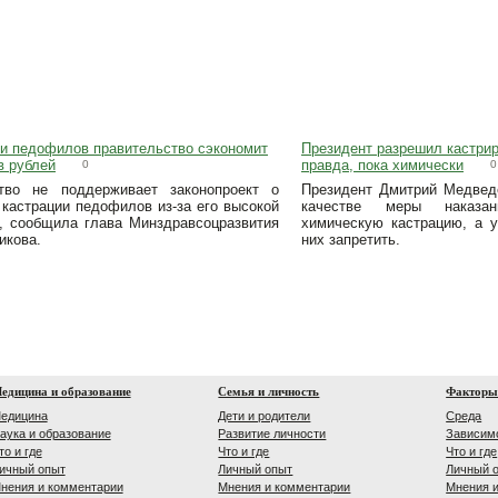
ии педофилов правительство сэкономит
Президент разрешил кастри
в рублей
правда, пока химически
0
0
тво не поддерживает законопроект о
Президент Дмитрий Медведе
 кастрации педофилов из-за его высокой
качестве меры наказа
и, сообщила глава Минздравсоцразвития
химическую кастрацию, а у
икова.
них запретить.
едицина и образование
Семья и личность
Факторы
едицина
Дети и родители
Среда
аука и образование
Развитие личности
Зависим
то и где
Что и где
Что и где
ичный опыт
Личный опыт
Личный 
нения и комментарии
Мнения и комментарии
Мнения 