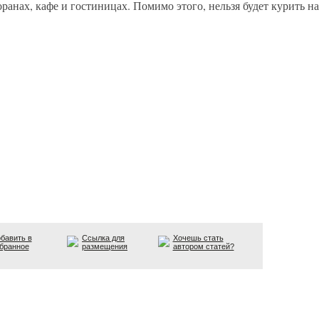
оранах, кафе и гостиницах. Помимо этого, нельзя будет курить н
бавить в
Ссылка для
Хочешь стать
бранное
размещения
автором статей?