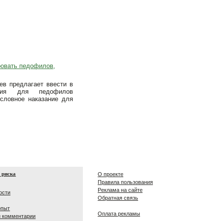
ровать педофилов,
в предлагает ввести в
ния для педофилов
словное наказание для
 риска
О проекте
Правила пользования
Реклама на сайте
ости
Обратная связь
опыт
Оплата рекламы
и комментарии