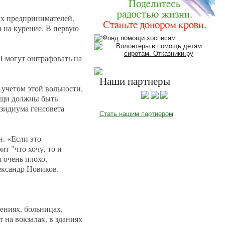
ых предпринимателей,
а на курение. В первую
ИП могут оштрафовать на
Наши партнеры
 учетом этой вольности,
вещи должны быть
зидиума генсовета
Стать нашим партнером
. «Если это
т "что хочу, то и
я очень плохо,
ександр Новиков.
ениях, больницах,
 на вокзалах, в зданиях