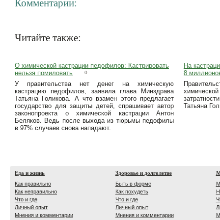
Комментарии:
Читайте также:
О химической кастрации педофилов: Кастрировать
На кастрац
нельзя помиловать
8 миллионо
0
У правительства нет денег на химическую
Правительс
кастрацию педофилов, заявила глава Минздрава
химической
Татьяна Голикова. А что взамен этого предлагает
затратност
государство для защиты детей, спрашивает автор
Татьяна Гол
законопроекта о химической кастрации Антон
Беляков. Ведь после выхода из тюрьмы педофилы
в 97% случаев снова нападают.
Еда и жизнь
Здоровье и долголетие
М
Как правильно
Быть в форме
М
Как неправильно
Как похудеть
Н
Что и где
Что и где
Ч
Личный опыт
Личный опыт
Л
Мнения и комментарии
Мнения и комментарии
М