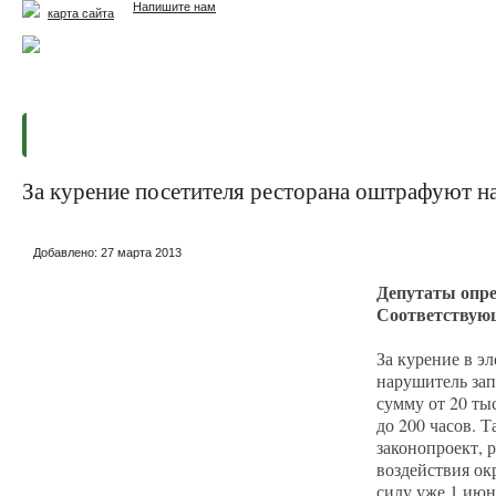
Напишите нам
карта сайта
Главная
Еда и жизнь
Здоровье и долголетие
М
За курение посетителя ресторана оштрафуют н
Добавлено:
27 марта 2013
Депутаты опре
Соответствующ
За курение в э
нарушитель запл
сумму от 20 ты
до 200 часов. 
законопроект, 
воздействия ок
силу уже 1 июня