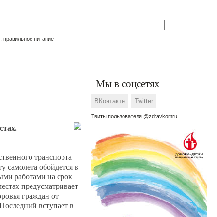
р,
правильное питание
Мы в соцсетях
ВКонтакте
Twitter
Твиты пользователя @zdravkomru
стах.
ественного транспорта
ту самолета обойдется в
ными работами на срок
местах предусматривает
оровья граждан от
 Последний вступает в