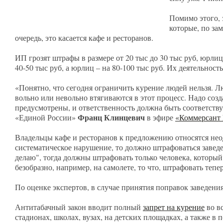
Помимо этого,
которые, по за
очередь, это касается кафе и ресторанов.
ИП грозят штрафы в размере от 20 тыс до 30 тыс руб, юрли
40-50 тыс руб, а юрлиц – на 80-100 тыс руб. Их деятельност
«Понятно, что сегодня ограничить курение людей нельзя. Лю
вольно или невольно втягиваются в этот процесс. Надо созд
предусмотрены, и ответственность должна быть соответст
Франц Клинцевич
«Единой России»
в эфире
«Коммерсант
Владельцы кафе и ресторанов к предложению относятся нео
систематическое нарушение, то должно штрафоваться заведен
делаю", тогда должны штрафовать только человека, который 
безобразно, например, на самолете, то что, штрафовать те
По оценке экспертов, в случае принятия поправок заведени
Антитабачный закон вводит полный
запрет на курение
во в
стадионах, школах, вузах, на детских площадках, а также в 