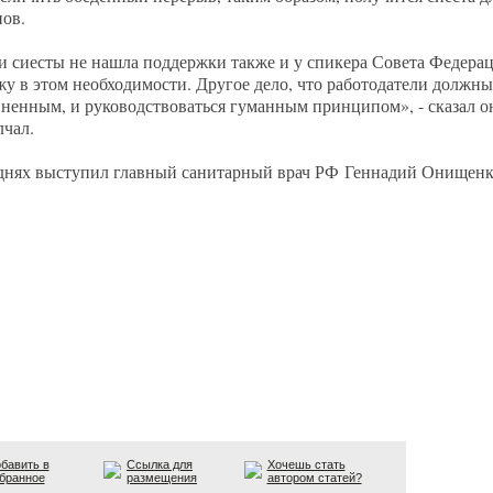
ов.
и сиесты не нашла поддержки также и у спикера Совета Федера
ижу в этом необходимости. Другое дело, что работодатели должны
енным, и руководствоваться гуманным принципом», - сказал он
лчал.
а днях выступил главный санитарный врач РФ Геннадий Онищенк
бавить в
Ссылка для
Хочешь стать
бранное
размещения
автором статей?