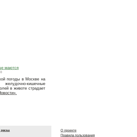
ще маются
0
ой погоды в Москве на
желудочно-кишечные
олей в животе страдает
овости».
 риска
О проекте
Правила пользования