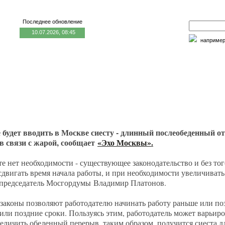
Последнее обновление
10.07.2026, 08:45
наприме
едицина и образование
Семья и личность
Факторы риска
 будет вводить в Москве сиесту - длинный послеобеденный от
 в связи с жарой, сообщает
«Эхо Москвы».
сте нет необходимости - существующее законодательство и без тог
сдвигать время начала работы, и при необходимости увеличиват
 председатель Мосгордумы Владимир Платонов.
аконы позволяют работодателю начинать работу раньше или поз
 или поздние сроки. Пользуясь этим, работодатель может варьиро
величить обеденный перерыв, таким образом, получится сиеста дл