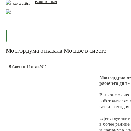
Напишите нам
карта сайта
Главная
Еда и жизнь
Здоровье и долголетие
М
Мосгордума отказала Москве в сиесте
Добавлено:
14 июля 2010
Мосгордума не
рабочего дня -
В законе о сие
работодателям 
заявил сегодня
«Действующие з
в более ранние
и, например, у