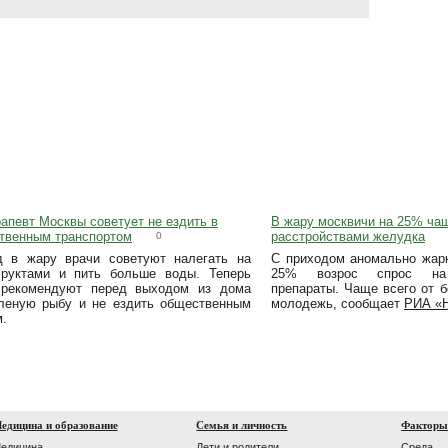
апевт Москвы советует не ездить в
В жару москвичи на 25% ча
твенным транспортом
расстройствами желудка
0
 в жару врачи советуют налегать на
С приходом аномально жарк
руктами и пить больше воды. Теперь
25% возрос спрос на 
 рекомендуют перед выходом из дома
препараты. Чаще всего от б
леную рыбу и не ездить общественным
молодежь, сообщает
РИА «Н
м.
едицина и образование
Семья и личность
Факторы
едицина
Дети и родители
Среда