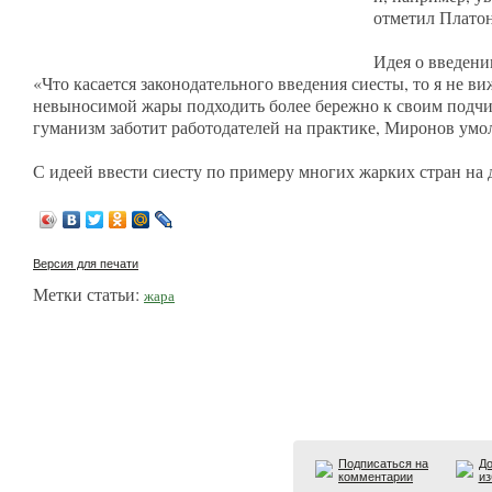
отметил Платон
Идея о введени
«Что касается законодательного введения сиесты, то я не в
невыносимой жары подходить более бережно к своим подчин
гуманизм заботит работодателей на практике, Миронов умо
С идеей ввести сиесту по примеру многих жарких стран н
Версия для печати
Метки статьи:
жара
Подписаться на
До
комментарии
из