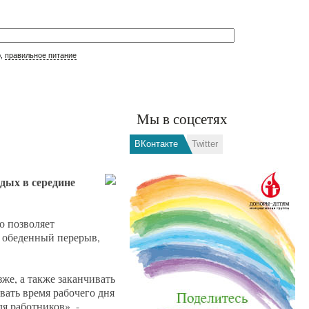
р,
правильное питание
Мы в соцсетях
ВКонтакте
Twitter
дых в середине
о позволяет
ь обеденный перерыв,
же, а также заканчивать
вать время рабочего дня
я работников», -