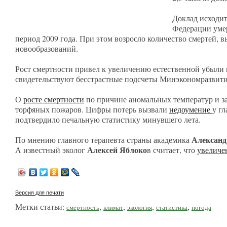
Доклад исходит
Федерации умер
период 2009 года. При этом возросло количество смертей,
новообразований.
Рост смертности привел к увеличению естественной убыли на
свидетельствуют бесстрастные подсчеты Минэкономразвити
О
росте смертности
по причине аномальных температур и з
торфяных пожаров. Цифры потерь вызвали
недоумение
у г
подтвердило печальную статистику минувшего лета.
Александ
По мнению главного терапевта страны академика
Алексей Яблоко
А известный эколог
в считает, что
увеличе
Версия для печати
Метки статьи:
,
,
,
,
смертность
климат
экология
статистика
погода