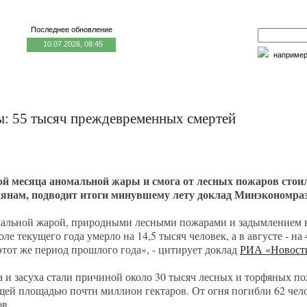
Последнее обновление
10.07.2026, 08:45
наприме
едицина и образование
Семья и личность
Факторы риска
: 55 тысяч преждевременных смертей
ой месяца аномальной жары и смога от лесных пожаров стоил
янам, подводит итоги минувшему лету доклад Минэкономра
омальной жарой, природными лесными пожарами и задымлением 
е текущего года умерло на 14,5 тысяч человек, а в августе - на
 этот же период прошлого года», - цитирует доклад
РИА «Новост
 и засуха стали причиной около 30 тысяч лесных и торфяных п
ей площадью почти миллион гектаров. От огня погибли 62 чело
ов.