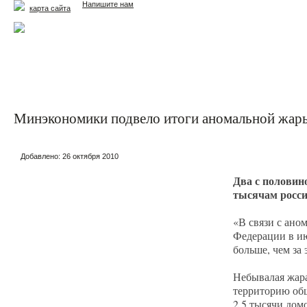
Напишите нам
карта сайта
Главная
Еда и жизнь
Здоровье и долголетие
М
Минэкономики подвело итоги аномальной жары
Добавлено:
26 октября 2010
Два с половин
тысячам росси
«В связи с ан
Федерации в июл
больше, чем за
Небывалая жара
территорию общ
2,5 тысячи дом