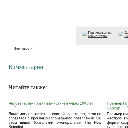
Подписаться на
До
комментарии
из
Все новости
Комментарии:
Читайте также:
Человечеству грозят вымиранием через 100 лет
Премьер Пу
критику
0
Люди могут вымереть в ближайшие сто лет, если не
Премьер-ми
справятся с проблемой глобального потепления. Об
жесткую кр
этом пишет британский еженедельник The New
форме охар
Scientist.
тушению п