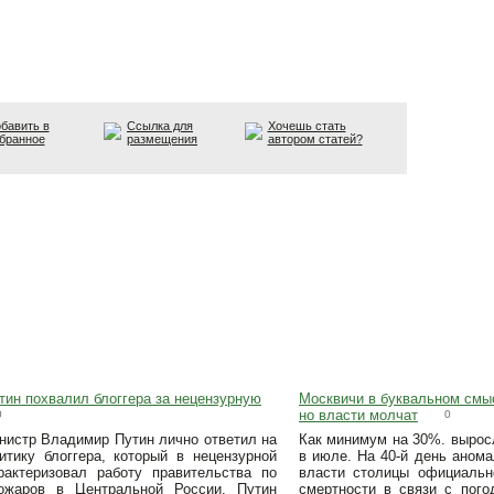
бавить в
Ссылка для
Хочешь стать
бранное
размещения
автором статей?
тин похвалил блоггера за нецензурную
Москвичи в буквальном смы
но власти молчат
0
0
нистр Владимир Путин лично ответил на
Как минимум на 30%. вырос
итику блоггера, который в нецензурной
в июле. На 40-й день аном
актеризовал работу правительства по
власти столицы официальн
ожаров в Центральной России. Путин
смертности в связи с пого