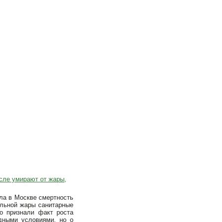
сле умирают от жары,
ла в Москве смертность
альной жары санитарные
о признали факт роста
дными условиями, но о