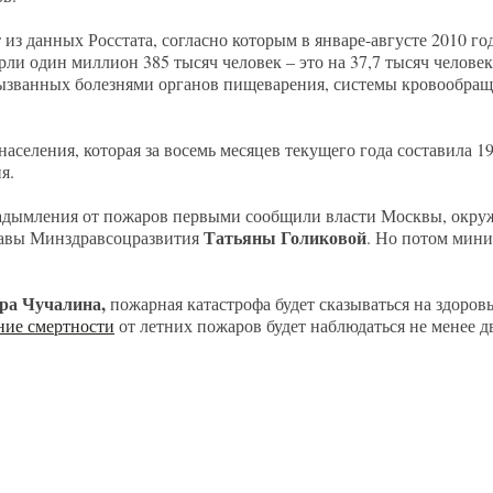
 из данных Росстата, согласно которым в январе-августе 2010 го
ли один миллион 385 тысяч человек – это на 37,7 тысяч человек 
 вызванных болезнями органов пищеварения, системы кровообращ
селения, которая за восемь месяцев текущего года составила 19
я.
адымления от пожаров первыми сообщили власти Москвы, окру
Татьяны Голиковой
лавы Минздравсоцразвития
. Но потом мини
ра Чучалина,
пожарная катастрофа будет сказываться на здоровь
ние смертности
от летних пожаров будет наблюдаться не менее дв