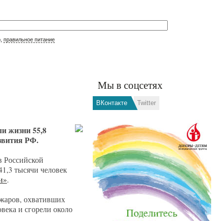
р,
правильное питание
Мы в соцсетях
ВКонтакте
Twitter
и жизни 55,8
звития РФ.
в Российской
 41,3 тысячи человек
и»
.
ожаров, охвативших
века и сгорели около