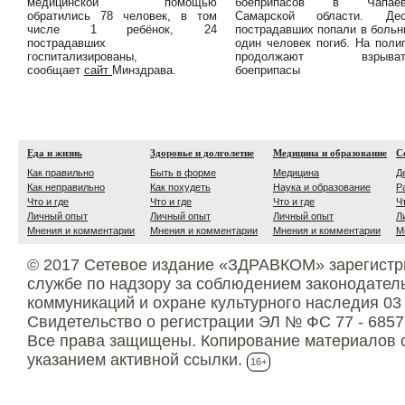
медицинской помощью
боеприпасов в Чапаев
обратились 78 человек, в том
Самарской области. Дес
числе 1 ребёнок, 24
пострадавших попали в больн
пострадавших
один человек погиб. На поли
госпитализированы,
продолжают взрыват
сообщает
сайт
Минздрава.
боеприпасы
Еда и жизнь
Здоровье и долголетие
Медицина и образование
С
Как правильно
Быть в форме
Медицина
Д
Как неправильно
Как похудеть
Наука и образование
Р
Что и где
Что и где
Что и где
Ч
Личный опыт
Личный опыт
Личный опыт
Л
Мнения и комментарии
Мнения и комментарии
Мнения и комментарии
М
© 2017 Сетевое издание «ЗДРАВКОМ» зарегистр
службе по надзору за соблюдением законодател
коммуникаций и охране культурного наследия 03
Свидетельство о регистрации ЭЛ № ФС 77 - 6857
Все права защищены. Копирование материалов с
указанием активной ссылки.
16+