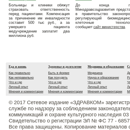
Больницы и клиники обяжут
До конца го
страховать ответственность
Минздравсоцразвития предст
перед пациентами. Компенсация
в правительство законопро
за причинение им инвалидности
регулирующий биомедицинс
составит 500 тыс руб., а за
клеточные технолог
умершего пациента
сообщает
сайт министерства
.
медучреждение заплатит два
миллиона руб.
Еда и жизнь
Здоровье и долголетие
Медицина и образование
С
Как правильно
Быть в форме
Медицина
Д
Как неправильно
Как похудеть
Наука и образование
Р
Что и где
Что и где
Что и где
Ч
Личный опыт
Личный опыт
Личный опыт
Л
Мнения и комментарии
Мнения и комментарии
Мнения и комментарии
М
© 2017 Сетевое издание «ЗДРАВКОМ» зарегистр
службе по надзору за соблюдением законодател
коммуникаций и охране культурного наследия 03
Свидетельство о регистрации ЭЛ № ФС 77 - 6857
Все права защищены. Копирование материалов с