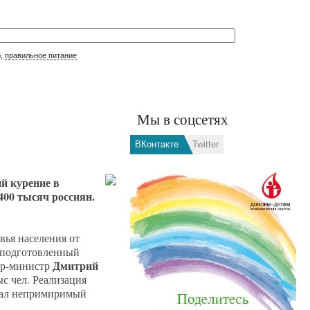
р,
правильное питание
Мы в соцсетях
ВКонтакте
Twitter
й курение в
400 тысяч россиян.
вья населения от
, подготовленный
Дмитрий
ер-министр
ыс чел. Реализация
итал непримиримый