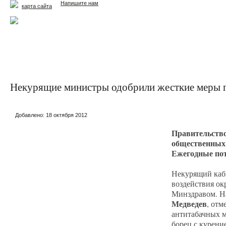
Напишите нам
карта сайта
Главная
Еда и жизнь
Здоровье и долголетие
М
Некурящие министры одобрили жесткие меры п
Добавлено:
18 октября 2012
Правительство
общественных 
Ежегодные пот
Некурящий каби
воздействия ок
Минздравом. Н
Медведев
, отм
антитабачных м
борец с курени