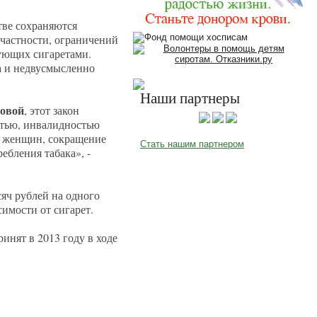
тве сохраняются
частности, ограничений
гующих сигаретами.
са и недвусмысленно
Наши партнеры
овой
, этот закон
стью, инвалидностью
й женщин, сокращение
Стать нашим партнером
ебления табака», -
сяч рублей на одного
симости от сигарет.
инят в 2013 году в ходе