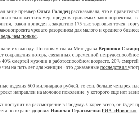
Ольга Голодец
зад вице-премьер
рассказывала, что в правительс
осительно жестких мер, предусматриваемых законопроектом, в 
вития, закон приведет к закрытию 175 тыс торговых точек, тор
законопроекта чревато разорением для малого и среднего бизне
реда, чем пользы
.
Вероники Скворц
ывали их выгоду. По словам главы Минздрава
ет сокращения потерь, связанных с временной нетрудоспособно
ь 40% смертей мужчин в работоспособном возрасте, 20% смерте
 чем на пять лет для женщин - это доказанные
последствия
употр
чные изделия 600 миллиардов рублей, то есть больше четырех ты
роект направлен на молодое поколение, у которого еще нет зави
поступит на рассмотрение в Госдуму. Скорее всего, он будет пр
Николая Герасименко
ета по охране здоровья
РИА «Новости»
.