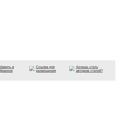
бавить в
Ссылка для
Хочешь стать
бранное
размещения
автором статей?