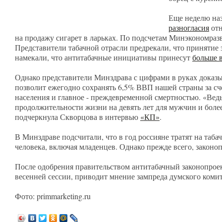
Еще неделю на
разногласия
отн
на продажу сигарет в ларьках. По подсчетам Минэкономраз
Представители табачной отрасли предрекали, что принятие 
намекали, что антитабачные инициативы принесут
больше в
Однако представители Минздрава с цифрами в руках доказ
позволит ежегодно сохранять 6,5% ВВП нашей страны за сч
населения и главное - преждевременной смертностью. «Вед
продолжительности жизни на девять лет для мужчин и более
подчеркнула Скворцова в интервью
«КП»
.
В Минздраве подсчитали, что в год россияне тратят на таба
человека, включая младенцев. Однако прежде всего, законоп
После одобрения правительством антитабачный законопроект 
весенней сессии, приводит мнение зампреда думского комит
Фото: primmarketing.ru