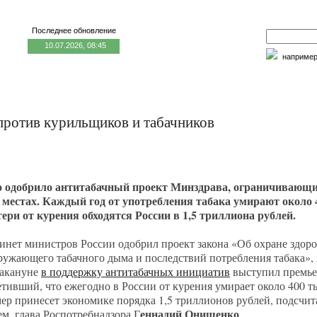
Последнее обновление
10.07.2026, 08:45
наприме
едицина и образование
Семья и личность
Факторы риска
ротив курильщиков и табачников
 одобрило антитабачный проект Минздрава, ограничивающи
местах. Каждый год от употребления табака умирают около 
ери от курения обходятся России в 1,5 триллиона рублей.
нет министров России одобрил проект закона «Об охране здоро
ружающего табачного дыма и последствий потребления табака»
акануне
в поддержку антитабачных инициатив
выступил премь
етивший, что ежегодно в России от курения умирает около 400 т
ер принесет экономике порядка 1,5 триллионов рублей, подсч
еннадий Онищенко
ем, глава Роспотребнадзора Г
.