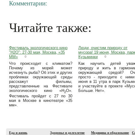
Комментарии:
Читайте также:
Фестиваль экологического кино
Люди, очистим природу от
"H2O": 27-30 мая, Москва, «35
мусора! 19 июня, Москва, пар
ММ»
Кузьминки
0
0
Что происходит с климатом?
Как научить детей уваж
Почему из морей может
природу и жить в гармони
исчезнуть рыба? Об этих и других
окружающей средой? Оч
проблемах окружающей среды
просто - приходите с ними
расскажут фильмы,
июня в 11 утра в парк Кузьм
представленные на Фестивале
и участвуйте в проекте «Мус
экологического кино «H
O».
Больше. Нет».
2
Фестиваль пройдет с 27 по 30
мая в Москве в кинотеатре «35
мм».
Еда и жизнь
Здоровье и долголетие
Медицина и образование
С