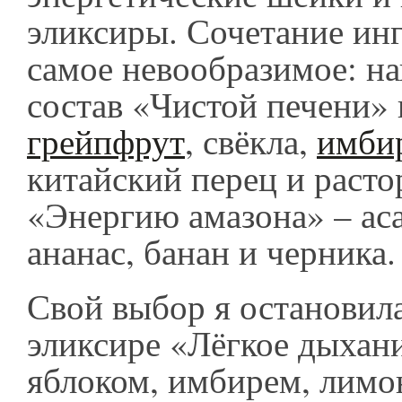
эликсиры. Сочетание ин
самое невообразимое: на
состав «Чистой печени» 
грейпфрут
, свёкла,
имби
китайский перец и расто
«Энергию амазона» – аса
ананас, банан и черника
Свой выбор я остановил
эликсире «Лёгкое дыхани
яблоком, имбирем, лимо