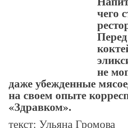
Напит
чего с
ресто
Пере
кокте
эликс
не мо
даже убежденные мясое
на своем опыте коррес
«Здравком».
текст: Ульяна Громова