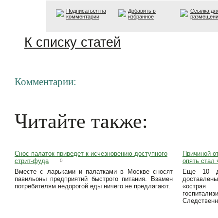
Подписаться на
Добавить в
Ссылка дл
комментарии
избранное
размещен
К списку статей
Комментарии:
Читайте также:
Снос палаток приведет к исчезновению доступного
Причиной о
стрит-фуда
опять стал
0
Вместе с ларьками и палатками в Москве сносят
Еще 10 д
павильоны предприятий быстрого питания. Взамен
доставлены
потребителям недорогой еды ничего не предлагают.
«острая
госпитализи
Следственн