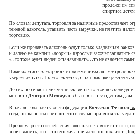
продажи им спир
спиртное детям
По словам депутата, торговля за наличные предоставляет о
теневой алкоголь, утаивать часть выручки, не платить нал
торговлю.
Если же продавать алкоголь будут только владельцам банковс
и далеко не каждый «добрый» взрослый захочет заплатить 
«Это тоже будет людей останавливать. Это не является сам
Помимо этого, электронные платежи позволят контролирова
уверяет депутат. По его расчетам, с их помощью розничну
До сих пор власти не смогли заставить торговлю соблюдать
Дмитрий Медведев
министр
в бытность президентом даже
Вячеслав Фетисов
В начале года член Совета федерации
в
года, но эксперты считают, что в случае принятия эта мера т
Проблема роста потребления алкоголя не зависит от того, 
хочет выпить, то на это его желание мало что повлияет. Доп