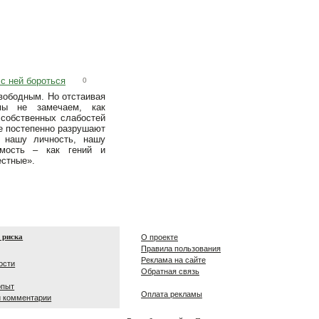
 с ней бороться
0
вободным. Но отстаивая
мы не замечаем, как
 собственных слабостей
е постепенно разрушают
и нашу личность, нашу
имость – как гений и
естные».
 риска
О проекте
Правила пользования
Реклама на сайте
ости
Обратная связь
опыт
Оплата рекламы
и комментарии