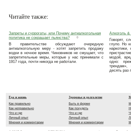
Читайте также:
Запреты и суррогаты, или Почему антиалкогольная
Алкоголь &
политика не сокращает пьянства?
0
Говорят, с
В правительстве обсуждают очередную
глупо. Но к
антиалкогольную меру - хотят запретить продажу
наркотики,
водки в ночное время. Чиновников не смущает, что
пристрасти
запретительные меры, которые у нас принимали с
модой, вре
1917 года, почти никогда не работали.
одно: пре
трендам»,
десять раз 
Еда и жизнь
Здоровье и долголетие
М
Как правильно
Быть в форме
М
Как неправильно
Как похудеть
Н
Что и где
Что и где
Ч
Личный опыт
Личный опыт
Л
Мнения и комментарии
Мнения и комментарии
М