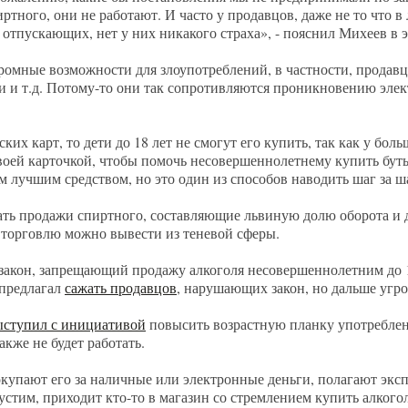
тного, они не работают. И часто у продавцов, даже не то что в л
 отпускающих, нет у них никакого страха», - пояснил Михеев в
громные возможности для злоупотреблений, в частности, продав
оги и т.д. Потому-то они так сопротивляются проникновению эле
ких карт, то дети до 18 лет не смогут его купить, так как у бол
своей карточкой, чтобы помочь несовершеннолетнему купить бут
ым лучшим средством, но это один из способов наводить шаг за 
ть продажи спиртного, составляющие львиную долю оборота и д
ю торговлю можно вывести из теневой сферы.
 закон, запрещающий продажу алкоголя несовершеннолетним до 1
 предлагал
сажать продавцов
, нарушающих закон, но дальше угро
ыступил с инициативой
повысить возрастную планку употреблени
акже не будет работать.
покупают его за наличные или электронные деньги, полагают экс
устим, приходит кто-то в магазин со стремлением купить алкогол