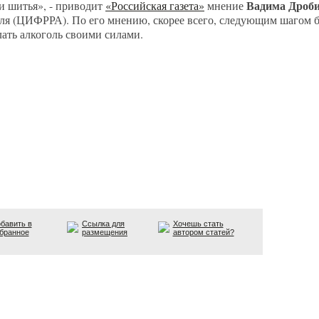
Вадима Дроби
 и шитья», - приводит
«Российская газета»
мнение
ля (ЦИФРРА). По его мнению, скорее всего, следующим шагом б
лать алкоголь своими силами.
бавить в
Ссылка для
Хочешь стать
бранное
размещения
автором статей?