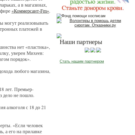
арьках, а в магазинах,
 эфире
«Коммерсант-Fm»
.
цы могут реализовывать
ктронных платежей в
Наши партнеры
ьшинства нет «пластика»,
ылку, уверен Михеев:
шагом порядок».
Стать нашим партнером
охода любого магазина,
8 лет. Премьер-
з дело не пошло.
я алкоголя с 18 до 21
перты. «Если человек
ь, а его на прилавке