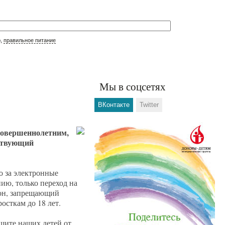
р,
правильное питание
Мы в соцсетях
ВКонтакте
Twitter
есовершеннолетним,
тствующий
о за электронные
нию, только переход на
кон, запрещающий
осткам до 18 лет.
щите наших детей от