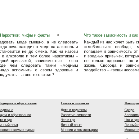
 Наркотики: мифы и факты
Что такое зависимость и как
0
ледовать моде смешно, а не следовать
Каждый из нас хочет быть с
огда речь заходит о моде на алкоголь и
«глобальные» свободы, 
 становится не до смеха. Как ни назови
попадаем в зависимость от
е к алкоголю и тем более наркотикам –
и вредных привычек, которы
дной привычкой, зависимостью – ясно
не только здоровье, но 
жде чем следовать таким «модным
жизнь. Свобода и завис
 надо вспомнить о своем здоровье и
злодейство – «вещи несовм
подумать – а оно того стоит?
едицина и образование
Семья и личность
Факторы
едицина
Дети и родители
Среда
аука и образование
Развитие личности
Зависим
то и где
Что и где
Что и где
ичный опыт
Личный опыт
Личный 
нения и комментарии
Мнения и комментарии
Мнения 