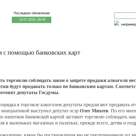
Последнее обновление
10.07.2026, 08:45
наприме
едицина и образование
Семья и личность
Факторы риска
ем с помощью банковских карт
ть торговлю соблюдать закон о запрете продажи алкоголя н
тки будут продавать только по банковским картам. Соотве
готовят депутаты Госдумы.
порядка в торговле алкоголем депутаты предлагают продавать ег
Олег Михеев
й инициативой выступил депутат-эсэр
. По его мне
х напитков банковской картой заставит торговлю соблюдать за
ля в маленьких магазинах и палатках, прежде всего, детям и подр
ожалению, какие бы постановления мы не предпринимали по за