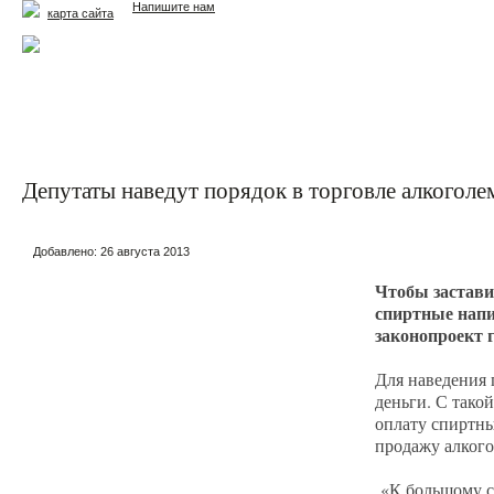
Напишите нам
карта сайта
Главная
Еда и жизнь
Здоровье и долголетие
М
Депутаты наведут порядок в торговле алкогол
Добавлено:
26 августа 2013
Чтобы застави
спиртные напи
законопроект 
Для наведения 
деньги. С тако
оплату спиртны
продажу алкого
«К большому с