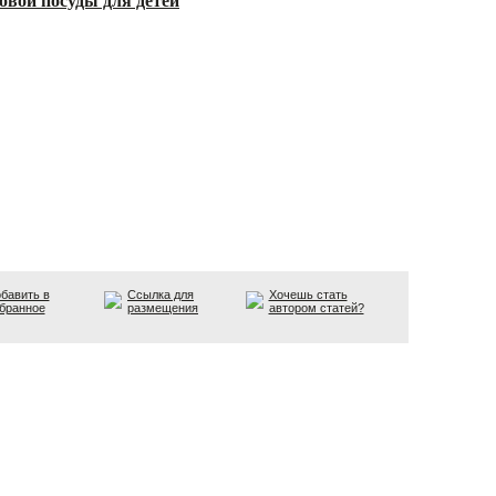
бавить в
Ссылка для
Хочешь стать
бранное
размещения
автором статей?