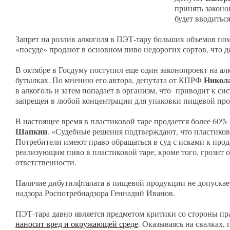
принять законо
будет вводитьс
Запрет на розлив алкоголя в ПЭТ-тару больших объемов п
«посуде» продают в основном пиво недорогих сортов, что 
В октябре в Госдуму поступил еще один законопроект на ал
Никол
бутылках. По мнению его автора, депутата от КПРФ
в алкоголь и затем попадает в организм, что приводит к 
запрещен в любой концентрации для упаковки пищевой про
В настоящее время в пластиковой таре продается более 60
Шапкин
. «Судебные решения подтверждают, что пластиков
Потребители имеют право обращаться в суд с исками к про
реализующим пиво в пластиковой таре, кроме того, грозит
ответственности.
Наличие дибутилфталата в пищевой продукции не допускае
надзора Роспотребнадзора Геннадий Иванов.
ПЭТ-тара давно является предметом критики со стороны пр
наносит вред и окружающей среде
. Оказываясь на свалках, 