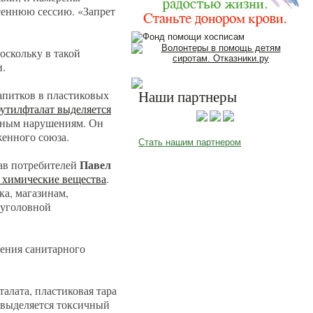
есеннюю сессию. «Запрет
поскольку в такой
и.
апитков в пластиковых
Наши партнеры
бутилфталат выделяется
льным нарушениям. Он
енного союза.
Стать нашим партнером
Павел
рав потребителей
 химические вещества
.
ка, магазинам,
 уголовной
ения санитарного
алата, пластиковая тара
выделяется токсичный