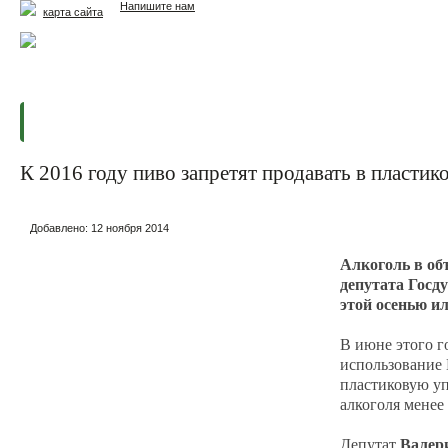
Напишите нам
карта сайта
Главная
Еда и жизнь
Здоровье и долголетие
М
К 2016 году пиво запретят продавать в пластик
Добавлено:
12 ноября 2014
Алкоголь в объ
депутата Госд
этой осенью и
В июне этого г
использование 
пластиковую уп
алкоголя менее
Валер
Депутат