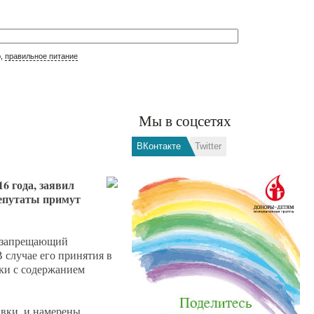
р,
правильное питание
Мы в соцсетях
ВКонтакте
Twitter
6 года, заявил
депутаты примут
и запрещающий
 случае его принятия в
тки с содержанием
авки, и намерены