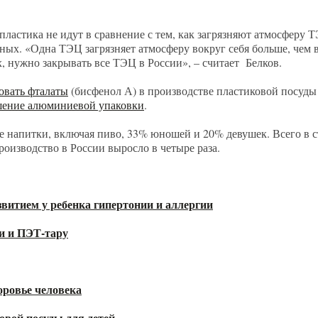
пластика не идут в сравнение с тем, как загрязняют атмосферу 
ьных. «Одна ТЭЦ загрязняет атмосферу вокруг себя больше, чем
х, нужно закрывать все ТЭЦ в России», – считает Белков.
овать фталаты
(бисфенол А) в производстве пластиковой посуды 
ение алюминиевой упаковки
.
 напитки, включая пиво, 33% юношей и 20% девушек. Всего в 
производство в России выросло в четыре раза.
звитием у ребенка гипертонии и аллергии
и и ПЭТ-тару
оровье человека
вой посуды для детей