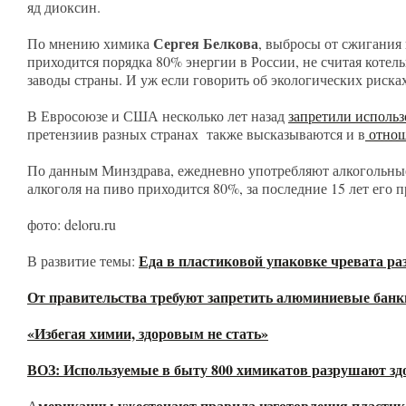
яд диоксин.
Сергея Белкова
По мнению химика
, выбросы от сжигания 
приходится порядка 80% энергии в России, не считая котел
заводы страны. И уж если говорить об экологических риска
В Евросоюзе и США несколько лет назад
запретили использ
претензиив разных странах также высказываются и в
отнош
По данным Минздрава, ежедневно употребляют алкогольные
алкоголя на пиво приходится 80%, за последние 15 лет его 
фото: deloru.ru
Еда в пластиковой упаковке чревата ра
В развитие темы:
От правительства требуют запретить алюминиевые банк
«Избегая химии, здоровым не стать»
ВОЗ: Используемые в быту 800 химикатов разрушают зд
мериканцы ужесточают правила изготовления пластико
А