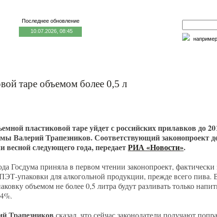
Последнее обновление
10.07.2026, 08:45
наприме
едицина и образование
Семья и личность
Факторы риска
овой таре объемом более 0,5 л
емной пластиковой таре уйдет с российских прилавков до 201
умы Валерий Трапезников. Соответствующий законопроект 
ли весной следующего года, передает
РИА «Новости»
.
ода Госдума приняла в первом чтении законопроект, фактическ
ПЭТ-упаковки для алкогольной продукции, прежде всего пива. В
аковку объемом не более 0,5 литра будут разливать только напи
 4%.
ий Трапезников
сказал, что сейчас законодатели получают попр