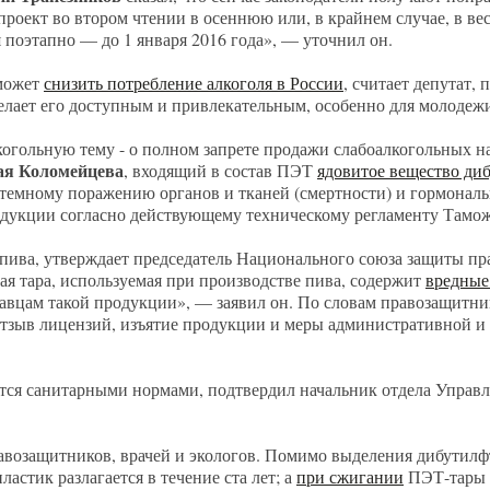
проект во втором чтении в осеннюю или, в крайнем случае, в в
я поэтапно — до 1 января 2016 года», — уточнил он.
оможет
снизить потребление алкоголя в России
, считает депутат, 
делает его доступным и привлекательным, особенно для молодеж
когольную тему - о полном запрете продажи слабоалкогольных н
ая Коломейцева
, входящий в состав ПЭТ
ядовитое вещество ди
системному поражению органов и тканей (смертности) и гормона
дукции согласно действующему техническому регламенту Тамож
% пива, утверждает председатель Национального союза защиты п
ая тара, используемая при производстве пива, содержит
вредные
давцам такой продукции», — заявил он. По словам правозащитни
 отзыв лицензий, изъятие продукции и меры административной и
тся санитарными нормами, подтвердил начальник отдела Управл
авозащитников, врачей и экологов. Помимо выделения дибутилфт
пластик разлагается в течение ста лет; а
при сжигании
ПЭТ-тары 