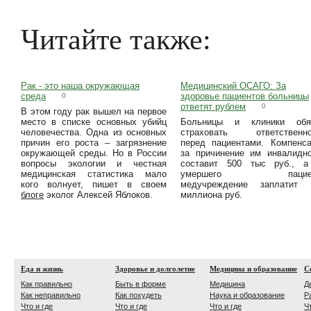
Читайте также:
Рак - это наша окружающая
Медицинский ОСАГО: За
среда
здоровье пациентов больницы
0
ответят рублем
0
В этом году рак вышел на первое
место в списке основных убийц
Больницы и клиники обя
человечества. Одна из основных
страховать ответственно
причин его роста – загрязнение
перед пациентами. Компенс
окружающей среды. Но в России
за причинение им инвалидн
вопросы экологии и честная
составит 500 тыс руб., а
медицинская статистика мало
умершего пациен
кого волнует, пишет в своем
медучреждение заплатит 
блоге
эколог Алексей Яблоков.
миллиона руб.
Еда и жизнь
Здоровье и долголетие
Медицина и образование
С
Как правильно
Быть в форме
Медицина
Д
Как неправильно
Как похудеть
Наука и образование
Р
Что и где
Что и где
Что и где
Ч