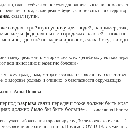
идента, главы субъектов получат дополнительные полномочия, 
ь решения о том, какой режим будет действовать на их террито
азная
, сказал Путин.
уже создал серьёзную
угрозу
для людей, например, так,
ые меры федеральных и городских властей – пока не у
 меньше, где ещё не зафиксировано, слава богу, ни од
онал медучреждений, которые «на всех врачебных участках держ
щают возникновение и развитие болезни».
ям, всем гражданам, которые осознали свою личную ответственн
бе, о здоровье родных и близких, о безопасности окружающих.
Анна Попова
надзора
.
 период
разрыва
связи передачи тоже должен быть кра
уациях должно было бы быть больше»,
— сообщила Попов
ч случаев заболевания коронавирусом, 30 человек скончались. С
московский оперативный штаб. Помимо COVID-19, у мужчины 