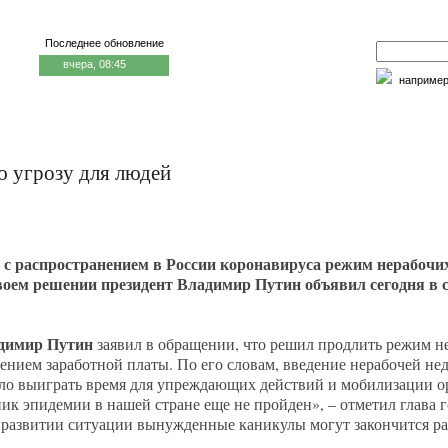
Последнее обновление
вчера, 08:45
наприме
едицина и образование
Семья и личность
Факторы риска
ю угрозу для людей
и с распространением в России коронавируса режим нерабочих
своем решении президент Владимир Путин объявил сегодня в 
димир Путин
заявил в обращении, что решил продлить режим н
нением заработной платы. По его словам, введение нерабочей нед
ло выиграть время для упреждающих действий и мобилизации ор
 пик эпидемии в нашей стране еще не пройден», – отметил глава 
 развитии ситуации вынужденные каникулы могут закончится р