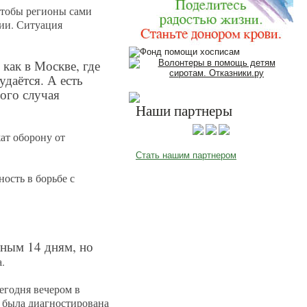
чтобы регионы сами
рии. Ситуация
 как в Москве, где
даётся. А есть
ного случая
Наши партнеры
ат оборону от
Стать нашим партнером
ость в борьбе с
тным 14 дням, но
а.
егодня вечером в
была диагностирована