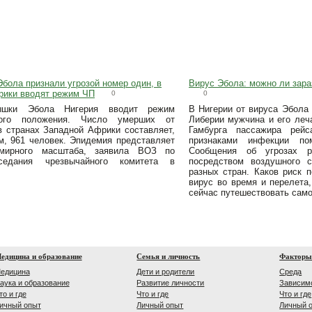
бола признали угрозой номер один, в
Вирус Эбола: можно ли зара
рики вводят режим ЧП
0
0
ышки Эбола Нигерия вводит режим
В Нигерии от вируса Эбола
ного положения. Число умерших от
Либерии мужчина и его леч
в странах Западной Африки составляет,
Гамбурга пассажира рей
м, 961 человек. Эпидемия представляет
признаками инфекции по
емирного масштаба, заявила ВОЗ по
Сообщения об угрозах р
седания чрезвычайного комитета в
посредством воздушного 
разных стран. Каков риск 
вирус во время и перелета,
сейчас путешествовать сам
едицина и образование
Семья и личность
Факторы
едицина
Дети и родители
Среда
аука и образование
Развитие личности
Зависим
то и где
Что и где
Что и где
ичный опыт
Личный опыт
Личный 