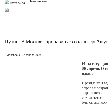
Напишите нам
карта сайта
Главная
Еда и жизнь
Здоровье и долголетие
М
Путин: В Москве коронавирус создал серьёзну
Добавлено:
02 апреля 2020
Из-за ситуаци
30 апреля. О 
нации.
Вла
Президент
апреля с сохра
апреля позволи
сохраняется, а
благоприятном