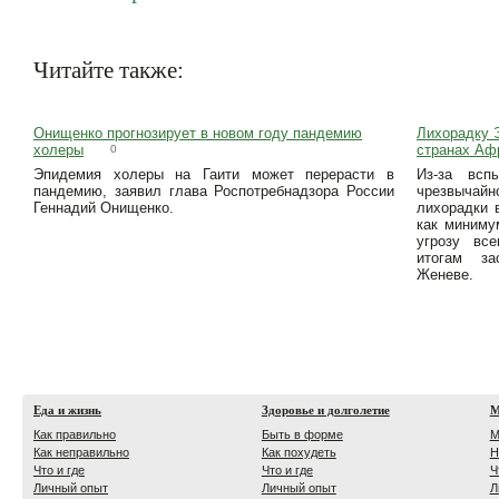
Читайте также:
Онищенко прогнозирует в новом году пандемию
Лихорадку Э
холеры
странах Аф
0
Эпидемия холеры на Гаити может перерасти в
Из-за всп
пандемию, заявил глава Роспотребнадзора России
чрезвычай
Геннадий Онищенко.
лихорадки 
как миниму
угрозу вс
итогам за
Женеве.
Еда и жизнь
Здоровье и долголетие
М
Как правильно
Быть в форме
М
Как неправильно
Как похудеть
Н
Что и где
Что и где
Ч
Личный опыт
Личный опыт
Л