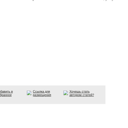
бавить в
Ссылка для
Хочешь стать
бранное
размещения
автором статей?