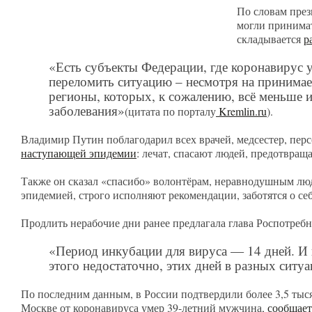
По словам през
могли принимат
складывается
р
«Есть субъекты Федерации, где коронавирус 
переломить ситуацию – несмотря на принимаем
регионы, которых, к сожалению, всё меньше и
заболевания»
(цитата по порталу
Kremlin.ru
).
Владимир Путин поблагодарил всех врачей, медсестер, перс
наступающей эпидемии
: лечат, спасают людей, предотвра
Также он сказал «спасибо» волонтёрам, неравнодушным люд
эпидемией, строго исполняют рекомендации, заботятся о се
Продлить нерабочие дни ранее предлагала глава Роспотреб
«Период инкубации для вируса — 14 дней. И
этого недостаточно, этих дней в разных сит
По последним данным, в России подтвердили более 3,5 тыся
Москве от коронавируса умер 39-летний мужчина,
сообщает