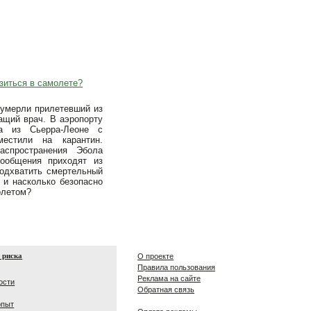
зиться в самолете?
 умерли прилетевший из
ащий врач. В аэропорту
са из Сьерра-Леоне с
местили на карантин.
аспространения Эбола
сообщения приходят из
подхватить смертельный
 и насколько безопасно
олетом?
 риска
О проекте
Правила пользования
Реклама на сайте
ости
Обратная связь
опыт