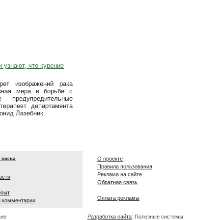
 узнают, что курение
рет изображений рака
вная мера в борьбе с
 предупредительные
терапевт департамента
онид Лазебник.
 риска
О проекте
Правила пользования
Реклама на сайте
ости
Обратная связь
опыт
Оплата рекламы
и комментарии
ане
Разработка сайта
: Полезные системы