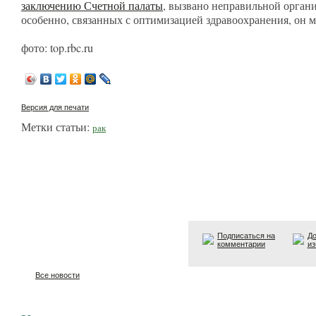
заключению Счетной палаты
, вызвано неправильной орган
особенно, связанных с оптимизацией здравоохранения, он 
фото: top.rbc.ru
Версия для печати
Метки статьи:
рак
Подписаться на
До
комментарии
из
Все новости