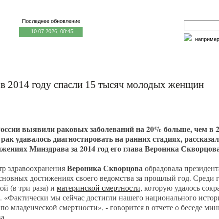
Последнее обновление
10.07.2026, 08:45
наприме
едицина и образование
Семья и личность
Факторы риска
 в 2014 году спасли 15 тысяч молодых женщин
 России выявили раковых заболеваний на 20% больше, чем в 2
рак удавалось диагностировать на ранних стадиях, рассказал
ижениях Минздрава за 2014 год его глава Вероника Скворцова
Вероника Скворцова
тр здравоохранения
обрадовала президен
сновных достижениях своего ведомства за прошлый год. Среди г
ой (в три раза) и
материнской смертности
, которую удалось сокр
. «Фактически мы сейчас достигли нашего национального исто
 по младенческой смертности», - говорится в отчете о беседе ми
а.