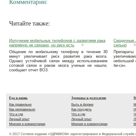
Комментарии:
Читайте также:
Излучение мобильных телефонов с развитием рака
Сердечные л
напрямую не связано, но риск есть
сильно
0
0
Общение по мобильному телефону в течение 30
Препарат
минут увеличивает риск развития рака мозга.
увеличиваю
Однако устойчивой связи между использованием
небольшой 
сотовой связи и раком мозга ученые не нашли,
би-си».
сообщает отчет ВОЗ.
Еда и жизнь
Здоровье и долголетие
М
Как правильно
Быть в форме
М
Как неправильно
Как похудеть
Н
Что и где
Что и где
Ч
Личный опыт
Личный опыт
Л
Мнения и комментарии
Мнения и комментарии
М
© 2017 Сетевое издание «ЗДРАВКОМ» зарегистрировано в Федеральной службе 