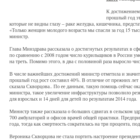
К достижением 
прошлый год эт
которые не видны глазу – раке желудка, кишечника, предст
«Только женщин молодого возраста мы спасли за год 15 тыся
министр.
Глава Минздрава рассказала о достигнутых результатах в сф
по сравнению с 2008 годом число курильщиков в России ум
на треть. Помимо этого, в два с половиной раза выросло ч
В числе важнейших достижений министр отметила и значит
прошлый год рост составил 40%. В отличие от прежних лет
сказала Скворцова.. По ее данным, такую помощь сейчас ок
министра, такое увеличение инфраструктуры позволило рез
для взрослых и 14 дней для детей по результатам 2014 года.
Министр также рассказала о больших сдвигах в сельском зд
700 амбулаторий и офисов врачей общей практики. Предпри
года, тогда как смертность сократилась на три процента, п
Вероника Скворцова не стала портить настроение президенту