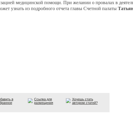
изацией медицинской помощи. При желании о провалах в деятел
Татья
может узнать из подробного отчета главы Счетной палаты
бавить в
Ссылка для
Хочешь стать
бранное
размещения
автором статей?