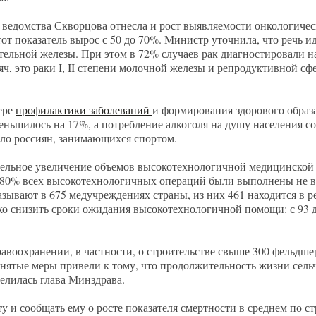
ведомства Скворцова отнесла и рост выявляемости онкологичес
от показатель вырос с 50 до 70%. Министр уточнила, что речь иде
ательной железы. При этом в 72% случаев рак диагностировали н
ч, это раки I, II степени молочной железы и репродуктивной сфе
ере
профилактики заболеваний
и формирования здорового образа
еньшилось на 17%, а потребление алкоголя на душу населения с
исло россиян, занимающихся спортом.
ельное увеличение объемов высокотехнологичной медицинской 
 80% всех высокотехнологичных операций были выполнены не в 
азывают в 675 медучреждениях страны, из них 461 находится в р
ко снизить сроки ожидания высокотехнологичной помощи: с 93 д
равоохранении, в частности, о строительстве свыше 300 фельдш
нятые меры привели к тому, что продолжительность жизни сель
оделилась глава Минздрава.
 и сообщать ему о росте показателя смертности в среднем по ст