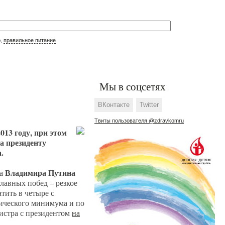
р,
правильное питание
Мы в соцсетях
ВКонтакте
Twitter
Твиты пользователя @zdravkomru
013 году, при этом
а президенту
.
Владимира Путина
та
лавных побед – резкое
атить в четыре с
рического минимума и по
нистра с президентом
на