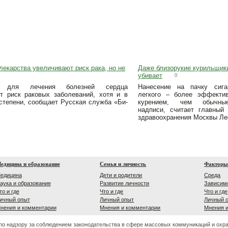
екарства увеличивают риск рака, но не
Даже близорукие курильщики
убивает
0
ы для лечения болезней сердца
Нанесение на пачку сига
т риск раковых заболеваний, хотя и в
легкого – более эффекти
степени, сообщает Русская служба «Би-
курением, чем обычные
надписи, считает главный 
здравоохранения Москвы Ле
едицина и образование
Семья и личность
Факторы
едицина
Дети и родители
Среда
аука и образование
Развитие личности
Зависим
то и где
Что и где
Что и где
ичный опыт
Личный опыт
Личный 
нения и комментарии
Мнения и комментарии
Мнения 
по надзору за соблюдением законодательства в сфере массовых коммуникаций и охр