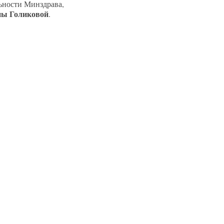
ьности Минздрава,
ны Голиковой
.