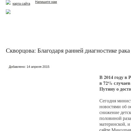
Напишите нам
карта сайта
Главная
Еда и жизнь
Здоровье и долголетие
М
Скворцова: Благодаря ранней диагностике рака
Добавлено:
14 апреля 2015
В 2014 году в
в 72% случаев 
Путину о дост
Сегодня минис
новостями об о
снижение детск
половиной раза
материнской, и
сайте
Минздрав