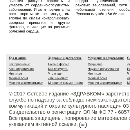
высоких рискуют заболеть и
сердца увеличивают р
умереть от сердечно-сосудистых
раковых заболеваний, хотя
заболеваний. И хотя повлиять на
небольшой степени, сообщ
рост коротышки не могут, им
Русская служба «Би-би-си».
вполне по силам контролировать
вредные привычки и другие
факторы, влияющие на развитие
болезней сердца.
Еда и жизнь
Здоровье и долголетие
Медицина и образование
С
Как правильно
Быть в форме
Медицина
Д
Как неправильно
Как похудеть
Наука и образование
Р
Что и где
Что и где
Что и где
Ч
Личный опыт
Личный опыт
Личный опыт
Л
Мнения и комментарии
Мнения и комментарии
Мнения и комментарии
М
© 2017 Сетевое издание «ЗДРАВКОМ» зарегистр
службе по надзору за соблюдением законодател
коммуникаций и охране культурного наследия 03
Свидетельство о регистрации ЭЛ № ФС 77 - 6857
Все права защищены. Копирование материалов с
указанием активной ссылки.
16+