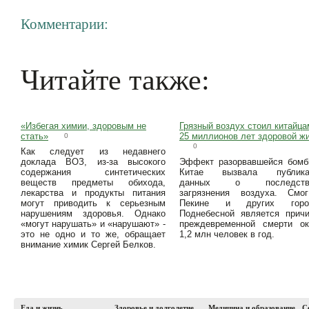
Комментарии:
Читайте также:
«Избегая химии, здоровым не
Грязный воздух стоил китайца
стать»
25 миллионов лет здоровой ж
0
0
Как следует из недавнего
доклада ВОЗ, из-за высокого
Эффект разорвавшейся бомб
содержания синтетических
Китае вызвала публика
веществ предметы обихода,
данных о последств
лекарства и продукты питания
загрязнения воздуха. Смо
могут приводить к серьезным
Пекине и других горо
нарушениям здоровья. Однако
Поднебесной является прич
«могут нарушать» и «нарушают» -
преждевременной смерти ок
это не одно и то же, обращает
1,2 млн человек в год.
внимание химик Сергей Белков.
Еда и жизнь
Здоровье и долголетие
Медицина и образование
С