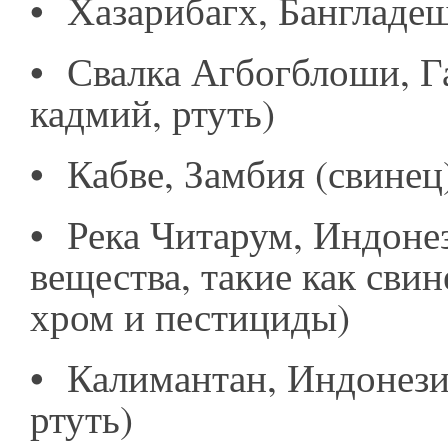
•
Хазарибагх, Бангладеш
•
Свалка Агбогблоши, Га
кадмий, ртуть)
•
Кабве, Замбия (свинец
•
Река Читарум, Индоне
вещества, такие как свин
хром и пестициды)
•
Калимантан, Индонези
ртуть)