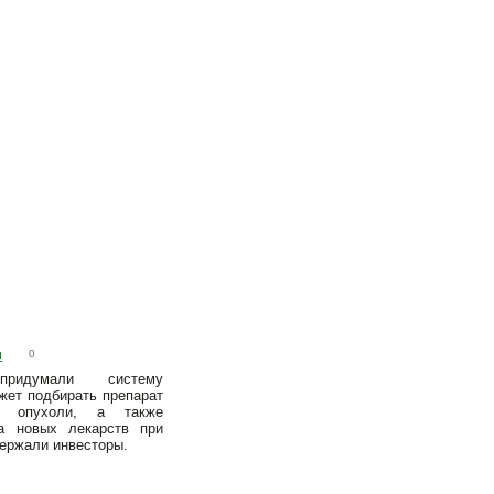
м
0
ридумали систему
жет подбирать препарат
й опухоли, а также
ка новых лекарств при
держали инвесторы.