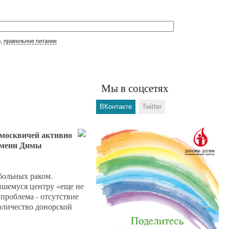
р,
правильное питание
Мы в соцсетях
ВКонтакте
Twitter
москвичей активно
 имени Димы
больных раком.
ывшемуся центру «еще не
проблема - отсутствие
количество донорской