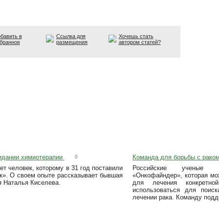
бавить в
Ссылка для
Хочешь стать
бранное
размещения
автором статей?
идании химиотерапии
Команда для борьбы с рако
0
ет человек, которому в 31 год поставили
Российские ученые п
ак». О своем опыте рассказывает бывшая
«Онкофайндер», которая мо
я Наталья Киселева.
для лечения конкретно
использоваться для поис
лечении рака. Команду под