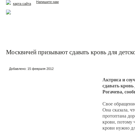
Напишите нам
карта сайта
Главная
Еда и жизнь
Здоровье и долголетие
М
Москвичей призывают сдавать кровь для детск
Добавлено:
15 февраля 2012
Актриса и соу
сдавать кровь
Рогачева, соо
Свое обращение
Она сказала, ч
протоптана дор
крови, потому 
крови нужно дл