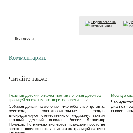
Подписаться на
До
комментарии
из
Все новости
Комментарии:
Читайте также:
Главный детский онколог против лечения детей за
Месяц в ож
границей за счет благотворительности
0
Что чувству
Собирая деньги на лечение тяжелобольных детей за
диагноз «р
рубежом, благотворительные фонды
онкобольна
дискредитируют отечественную медицину, заявил
главный детский онколог России Владимир
Поляков. По мнению экспертов, граждане просто не
знают о возможности лечиться за границей за счет