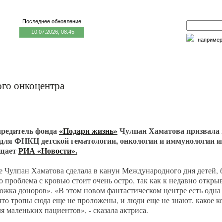
Последнее обновление
10.07.2026, 08:45
наприме
едицина и образование
Семья и личность
Факторы риска
ого онкоцентра
чредитель фонда
«Подари жизнь»
Чулпан Хаматова призвала 
 для ФНКЦ детской гематологии, онкологии и иммунологии
бщает
РИА «Новости».
 Чулпан Хаматова сделала в канун Международного дня детей, 
то проблема с кровью стоит очень остро, так как к недавно откр
ожка доноров». «В этом новом фантастическом центре есть одна 
что тропы сюда еще не проложены, и люди еще не знают, какое 
я маленьких пациентов», - сказала актриса.