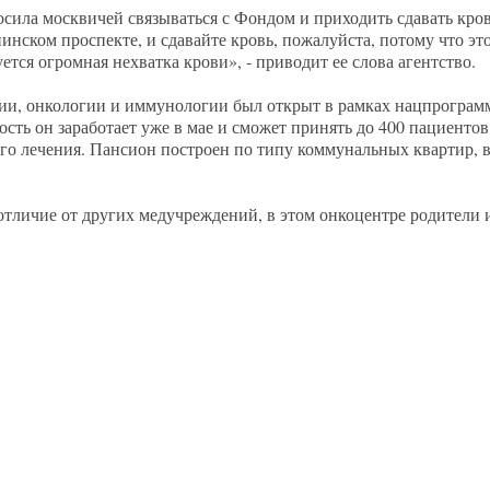
сила москвичей связываться с Фондом и приходить сдавать кров
инском проспекте, и сдавайте кровь, пожалуйста, потому что э
уется огромная нехватка крови», - приводит ее слова агентство.
ии, онкологии и иммунологии был открыт в рамках нацпрограмм
сть он заработает уже в мае и сможет принять до 400 пациентов
ого лечения. Пансион построен по типу коммунальных квартир, в
 отличие от других медучреждений, в этом онкоцентре родители