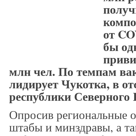
получ
компо
от CO
бы од
приви
млн чел. По темпам в
лидирует Чукотка, в 
республики Северного 
Опросив региональные 
штабы и минздравы, а т