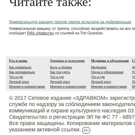
Читайте также:
Универсальную вакцину против гриппа испытали на добровольцах
Универсальную вакцину от гриппа, способную воздействовать на все 
сообщает
РИА «Новости»
со ссылкой на The Guardian.
Еда и жизнь
Здоровье и долголетие
Медицина и образование
С
Как правильно
Быть в форме
Медицина
Д
Как неправильно
Как похудеть
Наука и образование
Р
Что и где
Что и где
Что и где
Ч
Личный опыт
Личный опыт
Личный опыт
Л
Мнения и комментарии
Мнения и комментарии
Мнения и комментарии
М
© 2017 Сетевое издание «ЗДРАВКОМ» зарегистр
службе по надзору за соблюдением законодател
коммуникаций и охране культурного наследия 03
Свидетельство о регистрации ЭЛ № ФС 77 - 6857
Все права защищены. Копирование материалов с
указанием активной ссылки.
16+