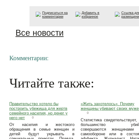
Подписаться на
Добавить в
Ссылка дл
комментарии
избранное
размещен
Все новости
Комментарии:
Читайте также:
Правительство хотело бы
«Жить захотелось». Почему
построить убежища для жертв
женщины убивают своих муже
семейного насилия, но денег у
0
него нет
0
Статистика свидетельствует,
От насилия и жестокого
большинство убийс
обращения в семье женщин и
совершаются женщинами 
детей будут укрывать в
самообороне или в состоя
специальных приютах. Правда,
аффекта. Журналист Ната