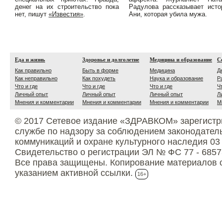
денег на их строительство пока
Радулова рассказывает ист
нет, пишут
«Известия»
.
Ани, которая убила мужа.
Еда и жизнь
Здоровье и долголетие
Медицина и образование
С
Как правильно
Быть в форме
Медицина
Д
Как неправильно
Как похудеть
Наука и образование
Р
Что и где
Что и где
Что и где
Ч
Личный опыт
Личный опыт
Личный опыт
Л
Мнения и комментарии
Мнения и комментарии
Мнения и комментарии
М
© 2017 Сетевое издание «ЗДРАВКОМ» зарегистр
службе по надзору за соблюдением законодател
коммуникаций и охране культурного наследия 03
Свидетельство о регистрации ЭЛ № ФС 77 - 6857
Все права защищены. Копирование материалов с
указанием активной ссылки.
16+