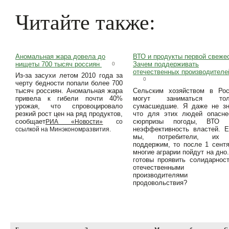
Читайте также:
Аномальная жара довела до
ВТО и продукты первой свежес
нищеты 700 тысяч россиян
Зачем поддерживать
0
отечественных производителе
Из-за засухи летом 2010 года за
0
черту бедности попали более 700
тысяч россиян. Аномальная жара
Сельским хозяйством в Рос
привела к гибели почти 40%
могут заниматься тол
урожая, что спровоцировало
сумасшедшие. Я даже не зн
резкий рост цен на ряд продуктов,
что для этих людей опасне
сообщает
сюрпризы погоды, ВТО 
РИА «Новости»
со
неэффективность властей. 
ссылкой на Минэкономразвития.
мы, потребители, их
поддержим, то после 1 сент
многие аграрии пойдут на дно
готовы проявить солидарнос
отечественными
производителями
продовольствия?