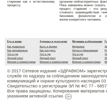
старению как к естественному
организм неблагоприятных факт
процессу.
Пока наверняка можно сказать 
процесс старения – это резу
сложного взаимодействия гене
биохимии, физиологии и о
жизни конкретного человека.
Еда и жизнь
Здоровье и долголетие
Медицина и образование
С
Как правильно
Быть в форме
Медицина
Д
Как неправильно
Как похудеть
Наука и образование
Р
Что и где
Что и где
Что и где
Ч
Личный опыт
Личный опыт
Личный опыт
Л
Мнения и комментарии
Мнения и комментарии
Мнения и комментарии
М
© 2017 Сетевое издание «ЗДРАВКОМ» зарегистр
службе по надзору за соблюдением законодател
коммуникаций и охране культурного наследия 03
Свидетельство о регистрации ЭЛ № ФС 77 - 6857
Все права защищены. Копирование материалов с
указанием активной ссылки.
16+