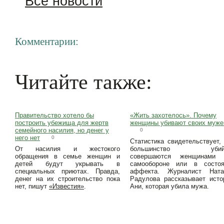
Все новости
Комментарии:
Читайте также:
Правительство хотело бы
«Жить захотелось». Почему
построить убежища для жертв
женщины убивают своих муже
семейного насилия, но денег у
0
него нет
0
Статистика свидетельствует,
От насилия и жестокого
большинство убийс
обращения в семье женщин и
совершаются женщинами 
детей будут укрывать в
самообороне или в состоя
специальных приютах. Правда,
аффекта. Журналист Ната
денег на их строительство пока
Радулова рассказывает ист
нет, пишут
«Известия»
.
Ани, которая убила мужа.