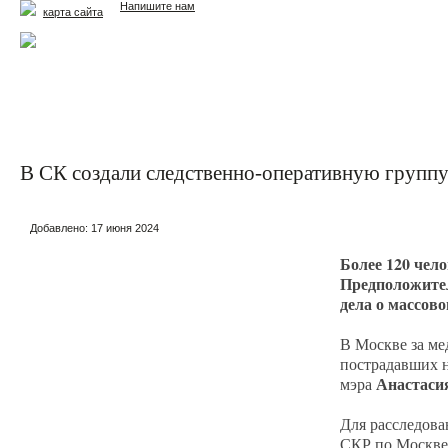
Напишите нам
карта сайта
Главная
Еда и жизнь
Здоровье и долголетие
М
В СК создали следственно-оперативную группу 
Добавлено:
17 июня 2024
Более 120 чел
Предположител
дела о массов
В Москве за ме
пострадавших н
Анастаси
мэра
Для расследова
СКР по Москве 