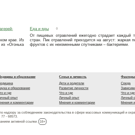
агерей-
Еда и яды
0
От пищевых отравлений ежегодно страдает каждый т
ком крае. Из
стран. Пик отравлений приходится на август: жаркая 
 из «Огонька
фруктов с их неизменными спутниками – бактериями.
едицина и образование
Семья и личность
Факторы
едицина
Дети и родители
Среда
аука и образование
Развитие личности
Зависим
то и где
Что и где
Что и где
ичный опыт
Личный опыт
Личный 
нения и комментарии
Мнения и комментарии
Мнения 
по надзору за соблюдением законодательства в сфере массовых коммуникаций и охр
77 - 68573.
занием активной ссылки.
16+