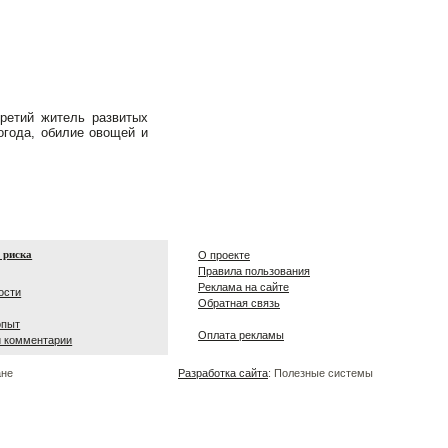
ретий житель развитых
погода, обилие овощей и
 риска
О проекте
Правила пользования
Реклама на сайте
ости
Обратная связь
опыт
Оплата рекламы
и комментарии
ане
Разработка сайта
: Полезные системы