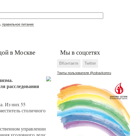
р,
правильное питание
дой в Москве
Мы в соцсетях
ВКонтакте
Twitter
Твиты пользователя @zdravkomru
лизма.
ля расследования
.
а. Из них 55
меститель столичного
едственном управлении
ания уголовного дела: