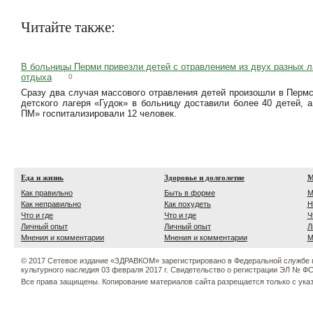
Читайте также:
В больницы Перми привезли детей с отравлением из двух разных л
отдыха
0
Сразу два случая массового отравления детей произошли в Пермс
детского лагеря «Гудок» в больницу доставили более 40 детей, а
ПМ» госпитализировали 12 человек.
Еда и жизнь
Здоровье и долголетие
М
Как правильно
Быть в форме
М
Как неправильно
Как похудеть
Н
Что и где
Что и где
Ч
Личный опыт
Личный опыт
Л
Мнения и комментарии
Мнения и комментарии
М
© 2017 Сетевое издание «ЗДРАВКОМ» зарегистрировано в Федеральной службе 
культурного наследия 03 февраля 2017 г. Свидетельство о регистрации ЭЛ № ФС 
Все права защищены. Копирование материалов сайта разрещается только с ука