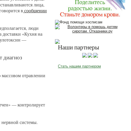
устанавливаются лица,
говорится в
сообщении
едполагается, люди
а доставки «Кухня на
тулотоксин —
Наши партнеры
т диагноз
Стать нашим партнером
массовом отравлении
итчен» — контролирует
м нервной системы.