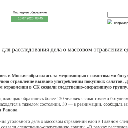
Последнее обновление
10.07.2026, 08:45
наприме
едицина и образование
Семья и личность
Факторы риска
для расследования дела о массовом отравлении е
овек в Москве обратились за медпомощью с симптомами боту
ьно отравление вызвано употребленим покупных салатов. Д
ом отравлении в СК создали следственно-оперативную группу
дпомощью обратились более 120 человек с симптомами ботулизм
аходятся в тяжелом состоянии, 30 — в реанимации,
сообщила
за
я Ракова
.
ния уголовного дела о массовом отравлении едой в Главном сл
создали следственно-оперативную группу. «В рамках расследов