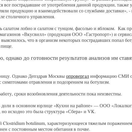
я все пострадавшие от употребления данной продукции, также 
ляли продукцию и взаимодействовали со службами доставки», - 
але столичного управления.
ь салатом лобио и салатом с тунцом, фасолью и яблоком. Как пр
 магазинов «Вкусвилл» (продукция ООО «Гастропорт») и сервис
 выяснилось, что в организм некоторых пострадавших попал бо
 пище.
однако до готовности результатов анализов им ставя
тницу. Однако Депздрав Москвы
опровергал
информацию СМИ о 
х с симптомами отравления и подозрением на ботулизм.
аботу, сроки возобновления деятельности пока неизвестны.
,7% доли в основном юрлице «Кухни на районе» — ООО «Локалк
о исходно это была структура «Сбера» и VK.
й Clostridium botulinum, характеризующееся тяжелым поражение
нен с постоянным местом обитания в почве.