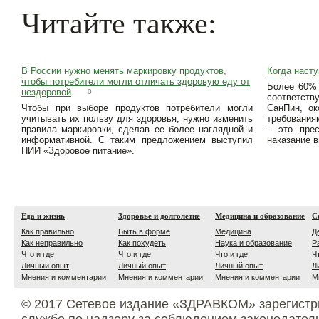
Читайте также:
В России нужно менять маркировку продуктов,
Когда насту
чтобы потребители могли отличать здоровую еду от
Более 60% 
нездоровой
0
соответст
Чтобы при выборе продуктов потребители могли
СанПин, ок
учитывать их пользу для здоровья, нужно изменить
требования
правила маркировки, сделав ее более наглядной и
– это прес
информативной. С таким предложением выступил
наказание в
НИИ «Здоровое питание».
Еда и жизнь
Здоровье и долголетие
Медицина и образование
С
Как правильно
Быть в форме
Медицина
Д
Как неправильно
Как похудеть
Наука и образование
Р
Что и где
Что и где
Что и где
Ч
Личный опыт
Личный опыт
Личный опыт
Л
Мнения и комментарии
Мнения и комментарии
Мнения и комментарии
М
© 2017 Сетевое издание «ЗДРАВКОМ» зарегистр
службе по надзору за соблюдением законодател