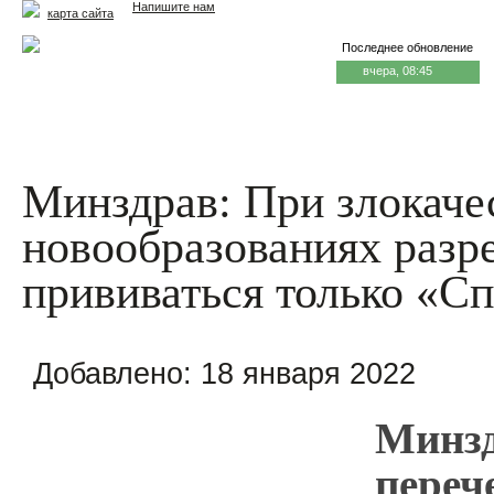
Напишите нам
карта сайта
Последнее обновление
вчера, 08:45
Главная
Еда и жизнь
Здоровье и долголетие
М
Минздрав: При злокаче
новообразованиях разр
прививаться только «С
Добавлено:
18 января 2022
Минзд
переч