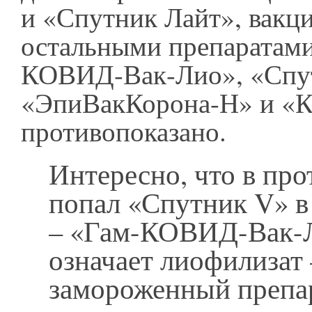
и «Спутник Лайт», вакц
остальными препаратами
КОВИД-Вак-Лио», «Спу
«ЭпиВакКорона-Н» и «К
противопоказано.
Интересно, что в пр
попал «Спутник V» в
– «Гам-КОВИД-Вак-Л
означает лиофилизат 
замороженный препа