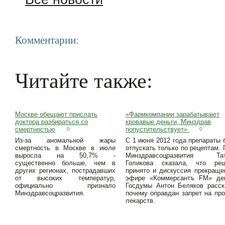
Комментарии:
Читайте также:
Москве обещают прислать
«Фармкомпании зарабатывают
доктора разбираться со
кровавые деньги, Минздрав
смертностью
попустительствует»
0
0
Из-за аномальной жары
С 1 июня 2012 года препараты 
смертность в Москве в июле
отпускать только по рецептам. 
выросла на 50,7% -
Минздравсоцразвития Тат
существенно больше, чем в
Голикова сказала, что реш
других регионах, пострадавших
принято и дискуссия прекраще
от высоких температур,
эфире «Коммерсантъ FM» де
официально признало
Госдумы Антон Беляков расск
Минздравсоцразвития.
почему оправдан запрет на пр
лекарств.