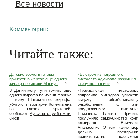
Все новости
Комментарии:
Читайте также:
Датские зоологи готовы
«Выстрел из наградного
принести в жертву еще одного
пистолета адмирала разрушил
жирафа по имени Мариус
стену молчания»
0
0
В Дании могут уничтожить еще
«Гражданская платформ
одного жирафа по имени Мариус
попросила Минздрав упрости
– тезку 18-месячного жирафа,
выдачу обезболивающ
убитого в зоопарке Копенгагена
онкобольным. С эти
на глазах зрителей,
предложением выступи
сообщает
Русская служба «Би-
Елизавета Глинка. Причин
би-си
».
послужило самоубийство конт
адмирала Вячеслав
Апанасенко. О том, какие ме
должно предпринят
правительство, рассужда