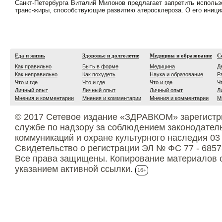
Санкт-Петербурга Виталий Милонов предлагает запретить использ
транс-жиры, способствующие развитию атеросклероза. О его иниц
Еда и жизнь
Здоровье и долголетие
Медицина и образование
С
Как правильно
Быть в форме
Медицина
Д
Как неправильно
Как похудеть
Наука и образование
Р
Что и где
Что и где
Что и где
Ч
Личный опыт
Личный опыт
Личный опыт
Л
Мнения и комментарии
Мнения и комментарии
Мнения и комментарии
М
© 2017 Сетевое издание «ЗДРАВКОМ» зарегистр
службе по надзору за соблюдением законодател
коммуникаций и охране культурного наследия 03
Свидетельство о регистрации ЭЛ № ФС 77 - 6857
Все права защищены. Копирование материалов с
указанием активной ссылки.
16+