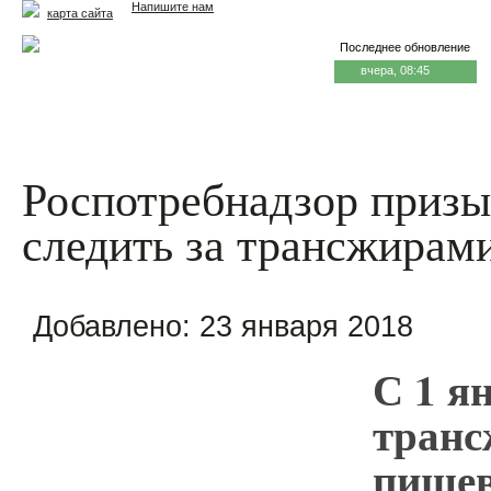
Напишите нам
карта сайта
Последнее обновление
вчера, 08:45
Главная
Еда и жизнь
Здоровье и долголетие
М
Роспотребнадзор призы
следить за трансжирам
Добавлено:
23 января 2018
С 1 я
транс
пищев