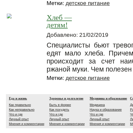
Метки:
детское питание
Хлеб —
детям!
Добавлено: 21/02/2019
Специалисты бьют трево
едят мало хлеба. Приче
происходит за счет на
ржаной муки. Чем полезен
Метки:
детское питание
Еда и жизнь
Здоровье и долголетие
Медицина и образование
С
Как правильно
Быть в форме
Медицина
Д
Как неправильно
Как похудеть
Наука и образование
Р
Что и где
Что и где
Что и где
Ч
Личный опыт
Личный опыт
Личный опыт
Л
Мнения и комментарии
Мнения и комментарии
Мнения и комментарии
М