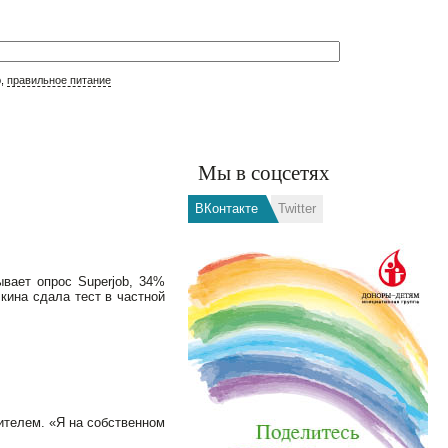
р,
правильное питание
Мы в соцсетях
ВКонтакте
Twitter
ывает опрос Superjob, 34%
кина сдала тест в частной
ителем. «Я на собственном