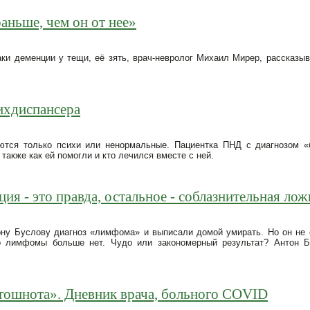
аньше, чем он от нее»
аки деменции у тещи, её зять, врач-невролог Михаил Мирер, рассказы
сихдиспансера
ются только психи или ненормальные. Пациентка ПНД с диагнозом «
также как ей помогли и кто лечился вместе с ней.‌
ия - это правда, остальное - соблазнительная лож
ону Буслову диагноз «лимфома» и выписали домой умирать. Но он не 
о лимфомы больше нет. Чудо или закономерный результат? Антон Б
 тошнота». Дневник врача, больного COVID