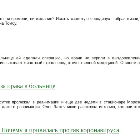
 нет ни времени, ни желания? Искать «золотую середину» - образ жизн
на Томбу.
ьнице ей сделали операцию, но врачи не верили в выздоровление
р испытывает животный страх перед отечественной медициной. О своем о
за права в больнице
уток пролежал в реанимации и еще две недели в стационаре Мороз
а даже в реанимации. Олег Лажечников рассказал историю, как они от
и Почему я привилась против коронавируса