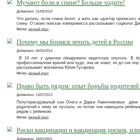
Мучают боли в спине? Больше ходите!
Добавлено: 21/09/2010
Что делать, если спина болит, а жить как «доктор прописал»
спину. О своих поисках компромисса рассказывает социолог Ди
Метки:
личный опыт
Почему мы боимся лечить детей в России
Добавлено: 06/02/2014
В 14 лет у девочки обнаружили недетскую опухоль. В бол
профессионализм врачей или чудо, она не знает, но до сих по
рассказывает москвичка Юлия Гусарова.
Метки:
личный опыт
Право быть рядом: опыт борьбы родителей 
Добавлено: 13/07/2013
Полуторагодовалый сын Олега и Дарьи Лажечниковых двое с
родителей к нему не пускали, но потом они навещали ребёнк
рядом с ребенком.
Метки:
личный опыт
Риски вакцинации и вакцинация рисков, ил
Добавлено: 26/01/2021