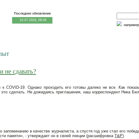
Последнее обновление
10.07.2026, 08:45
наприме
едицина и образование
Семья и личность
Факторы риска
опыт
и не сдавать?
 к COVID-19. Однако проходить его готовы далеко не все. Как показ
ы это сделать. Не дожидаясь приглашения, наш корреспондент Ника Бел
запоминанию в качестве журналиста, а спустя год уже стал его побед
сти памяти», - утверждает он в своей лекции (расшифровка
T&P
).