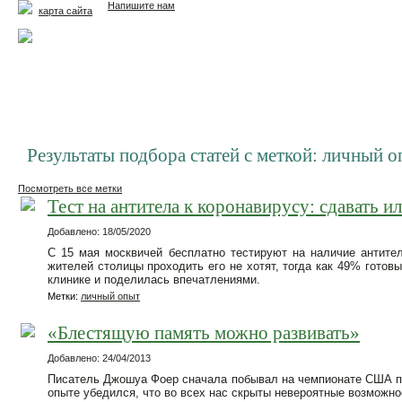
Напишите нам
карта сайта
Главная
Еда и жизнь
Здоровье и долголетие
М
Результаты подбора статей с меткой: личный 
Посмотреть все метки
Тест на антитела к коронавирусу: сдавать ил
Добавлено: 18/05/2020
С 15 мая москвичей бесплатно тестируют на наличие антител
жителей столицы проходить его не хотят, тогда как 49% готов
клинике и поделилась впечатлениями.
Метки:
личный опыт
«Блестящую память можно развивать»
Добавлено: 24/04/2013
Писатель Джошуа Фоер сначала побывал на чемпионате США по 
опыте убедился, что во всех нас скрыты невероятные возможно