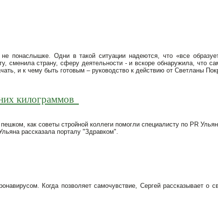
не понаслышке. Одни в такой ситуации надеются, что «все образует
у, сменила страну, сферу деятельности - и вскоре обнаружила, что с
ачать, и к чему быть готовым – руководство к действию от Светланы По
ишних килограммов
пешком, как советы стройной коллеги помогли специалисту по PR Ульян
 Ульяна рассказала порталу "Здравком".
ронавирусом. Когда позволяет самочувствие, Сергей рассказывает о с