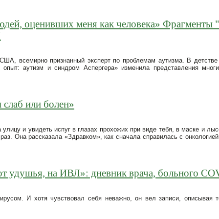
людей, оценивших меня как человека» Фрагменты "
"
ША, всемирно признанный эксперт по проблемам аутизма. В детстве
й опыт: аутизм и синдром Аспергера» изменила представления мно
 слаб или болен»
 улицу и увидеть испуг в глазах прохожих при виде тебя, в маске и лы
раз. Она рассказала «Здравком», как сначала справилась с онкологией
 от удушья, на ИВЛ»: дневник врача, больного CO
вирусом. И хотя чувствовал себя неважно, он вел записи, описывая 