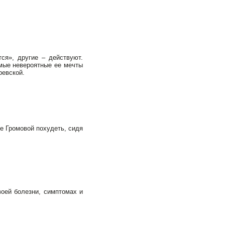
ся», другие – действуют.
амые невероятные ее мечты
кревской.
е Громовой похудеть, сидя
воей болезни, симптомах и