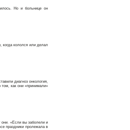
илось. Но и больнице он
я, когда кололся или делал
ставили диагноз онкология,
о том, как они «принимали»
 они. «Если вы заболели и
 все праздники пролежала в