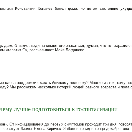
ностики Константин Копанев болел дома, но потом состояние ухудш
дь даже близкие люди начинают его опасаться, думая, что тот заразилс
зом «гепатит С», рассказывает Майя Богданова.
ие слова поддержки сказать близкому человеку? Многие из тех, кому по
между? Мы расскажем несколько историй людей разного возраста и пола 
очему лучше подготовиться к госпитализации
н». От инфицирования до первых симптомов проходит три дня, говорят
 - советует биолог Елена Киричок. Заболев ковид в конце декабря, она