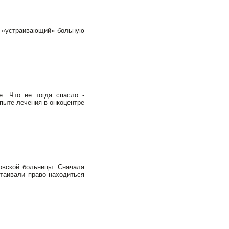
и, «устраивающий» больную
. Что ее тогда спасло -
пыте лечения в онкоцентре
овской больницы. Сначала
стаивали право находиться