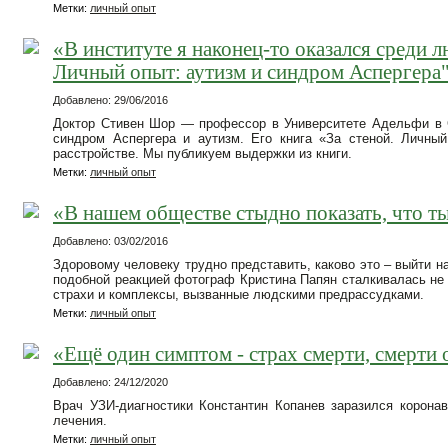
Метки:
личный опыт
«В институте я наконец-то оказался среди 
Личный опыт: аутизм и синдром Аспергера
Добавлено: 29/06/2016
Доктор Стивен Шор — профессор в Университете Адельфи в С
синдром Аспергера и аутизм. Его книга «За стеной. Личны
расстройстве. Мы публикуем выдержки из книги.
Метки:
личный опыт
«В нашем обществе стыдно показать, что ты
Добавлено: 03/02/2016
Здоровому человеку трудно представить, каково это – выйти на
подобной реакцией фотограф Кристина Папян сталкивалась не 
страхи и комплексы, вызванные людскими предрассудками.
Метки:
личный опыт
«Ещё один симптом - страх смерти, смерти
Добавлено: 24/12/2020
Врач УЗИ-диагностики Константин Копанев заразился корона
лечения.
Метки:
личный опыт