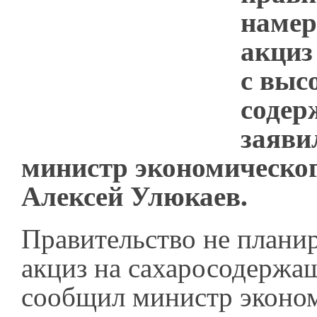
намер
акциз
с выс
содер
заяви
министр экономическог
Алексей Улюкаев.
Правительство не планир
акциз на сахаросодержа
сообщил министр эконо