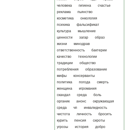
человека
гигиена
счастье
реклама
пьянство
косметика
онкология
психика
фальсификат
культура
мышление
ценности
загар
образ
жизни
минздрав
ответственность
бактерии
качество
технологии
традиции
общество
потребления
образование
мифы
консерванты
политика
погода
смерть
женщина
игромания
скандал
среда
боль
органик
анонс
окружающая
среда
чп
инвалидность
чистота
личность
бросить
курить
пенсия
сироты
угрозы
история
добро