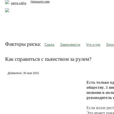
Напишите нам
карта сайта
Главная
Еда и жизнь
Здоровье и долголетие
М
Факторы риска:
Среда
Зависимости
Что и где
Личн
Как справиться с пьянством за рулем?
Добавлено:
30 мая 2015
Есть только о
обществу. 1 ию
позвони в поли
руководитель
Если возле рес
Это может пока