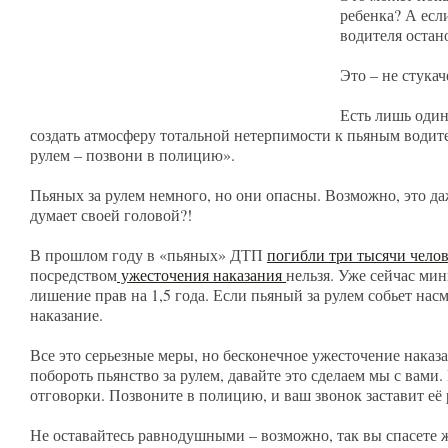
ребенка? А есл
водителя оста
Это – не стука
Есть лишь один
создать атмосферу тотальной нетерпимости к пьяным водит
рулем – позвони в полицию».
Пьяных за рулем немного, но они опасны. Возможно, это да
думает своей головой?!
В прошлом году в «пьяных» ДТП
погибли три тысячи чело
посредством
ужесточения наказания
нельзя. Уже сейчас мин
лишение прав на 1,5 года. Если пьяный за рулем собьет нас
наказание.
Все это серьезные меры, но бесконечное ужесточение наказ
побороть пьянство за рулем, давайте это сделаем мы с вами
отговорки. Позвоните в полицию, и ваш звонок заставит её р
Не оставайтесь равнодушными – возможно, так вы спасете ж