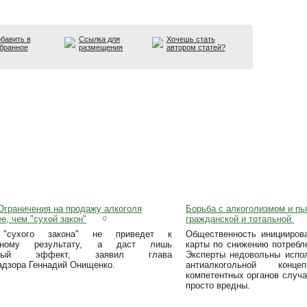
бавить в
Ссылка для
Хочешь стать
бранное
размещения
автором статей?
Ограничения на продажу алкоголя
Борьба с алкоголизмом и пь
, чем "сухой закон"
гражданской и тотальной
0
 "сухого закона" не приведет к
Общественность иницииров
льному результату, а даст лишь
карты по снижению потребле
рочный эффект, заявил глава
Эксперты недовольны исп
адзора Геннадий Онищенко.
антиалкогольной кон
компетентных органов случа
просто вредны.