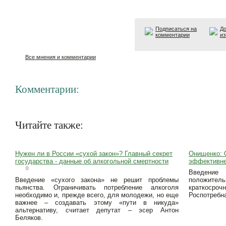
Подписаться на
До
комментарии
из
Все мнения и комментарии
Комментарии:
Читайте также:
Нужен ли в России «сухой закон»? Главный секрет
Онищенко: 
государства - данные об алкогольной смертности
эффективнее
0
Введение
Введение «сухого закона» не решит проблемы
положите
пьянства. Ограничивать потребление алкоголя
краткос
необходимо и, прежде всего, для молодежи, но еще
Роспотребн
важнее – создавать этому «пути в никуда»
альтернативу, считает депутат – эсер Антон
Беляков.