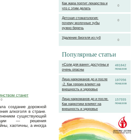
Как жара портит лекарства и
0
что с этим делать
Детская стоматология:
0
почему молочные зубы
нужно беречь
Удаление биогеля из губ
0
Популярные статьи
«Соли для ванн»: доступны и
481842
показов
очень опасны
Лица наркоманов до и после
197056
показов
-2. Как героин влияет на
внешность и здоровье
янством станет
Лица наркоманов до и после.
0
157555
показов
Как наркотики влияют на
ала создание дорожной
внешность и здоровье
ния алкоголя в стране.
олнением существующей
цепции — решения
йны, хаотичны, а иногда