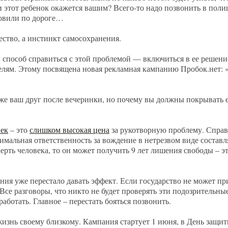
и этот ребенок окажется вашим? Всего-то надо позвонить в по
новили по дороге…
чество, а инстинкт самосохранения.
 способ справиться с этой проблемой — включиться в ее решени
елям. Этому посвящена новая рекламная кампанию Пробок.нет: «
же ваш друг после вечеринки, но почему вы должны покрывать ег
век
– это
слишком высокая цена
за рукотворную проблему. Справ
имальная ответственность за вождение в нетрезвом виде составл
мерть человека, то он может получить 9 лет лишения свободы – 
ания уже перестало давать эффект. Если государство не может п
. Все разговоры, что никто не будет проверять эти подозритель
аботать. Главное – перестать бояться позвонить.
изнь своему близкому. Кампания стартует 1 июня, в День защит