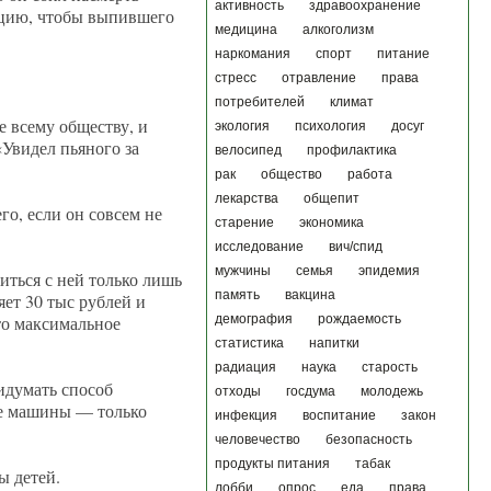
активность
здравоохранение
лицию, чтобы выпившего
медицина
алкоголизм
наркомания
спорт
питание
стресс
отравление
права
потребителей
климат
е всему обществу, и
экология
психология
досуг
Увидел пьяного за
велосипед
профилактика
рак
общество
работа
лекарства
общепит
о, если он совсем не
старение
экономика
исследование
вич/спид
мужчины
семья
эпидемия
иться с ней только лишь
память
вакцина
яет 30 тыс рублей и
это максимальное
демография
рождаемость
статистика
напитки
радиация
наука
старость
ридумать способ
отходы
госдума
молодежь
ные машины — только
инфекция
воспитание
закон
человечество
безопасность
продукты питания
табак
ы детей.
лобби
опрос
еда
права