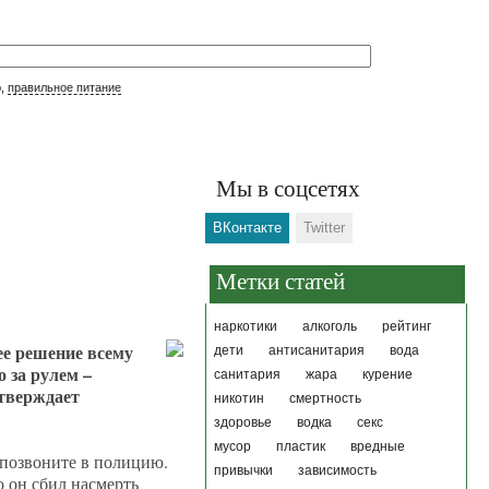
р,
правильное питание
Мы в соцсетях
ВКонтакте
Twitter
Метки статей
наркотики
алкоголь
рейтинг
ее решение всему
дети
антисанитария
вода
 за рулем –
санитария
жара
курение
утверждает
никотин
смертность
здоровье
водка
секс
мусор
пластик
вредные
 позвоните в полицию.
привычки
зависимость
о он сбил насмерть