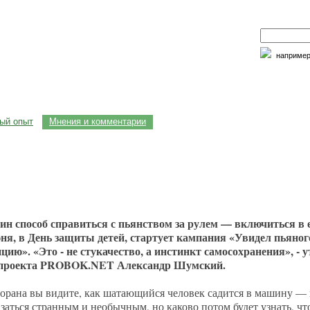
наприме
едицина и образование
Семья и личность
Факторы риска
ый опыт
Мнения и комментарии
дин способ справиться с пьянством за рулем — включиться в 
ня, в День защиты детей, стартует кампания «Увидел пьяного
цию». «Это - не стукачество, а инстинкт самосохранения», - 
 проекта PROBOK.NET Александр Шумский.
торана вы видите, как шатающийся человек садится в машину —
заться странным и необычным, но каково потом будет узнать, чт