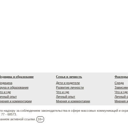
едицина и образование
Семья и личность
Факторы
едицина
Дети и родители
Среда
аука и образование
Развитие личности
Зависим
то и где
Что и где
Что и где
ичный опыт
Личный опыт
Личный 
нения и комментарии
Мнения и комментарии
Мнения 
по надзору за соблюдением законодательства в сфере массовых коммуникаций и охр
77 - 68573.
занием активной ссылки.
16+