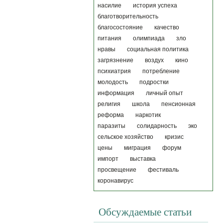
насилие
история успеха
благотворительность
благосостояние
качество
питания
олимпиада
зло
нравы
социальная политика
загрязнение
воздух
кино
психиатрия
потребление
молодость
подростки
информация
личный опыт
религия
школа
пенсионная
реформа
наркотик
паразиты
солидарность
эко
сельское хозяйство
кризис
цены
миграция
форум
импорт
выставка
просвещение
фестиваль
коронавирус
Обсуждаемые статьи