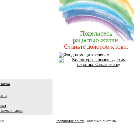
 риска
ости
опыт
и комментарии
ане
Разработка сайта
: Полезные системы