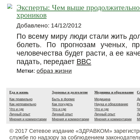
Эксперты: Чем выше продолжительно
хроников
Добавлено: 14/12/2012
По всему миру люди стали жить дол
болеть. По прогнозам ученых, п
человечества будет расти, а ее кач
падать, передает
BBC
Метки:
образ жизни
Еда и жизнь
Здоровье и долголетие
Медицина и образование
С
Как правильно
Быть в форме
Медицина
Д
Как неправильно
Как похудеть
Наука и образование
Р
Что и где
Что и где
Что и где
Ч
Личный опыт
Личный опыт
Личный опыт
Л
Мнения и комментарии
Мнения и комментарии
Мнения и комментарии
М
© 2017 Сетевое издание «ЗДРАВКОМ» зарегистр
службе по надзору за соблюдением законодател