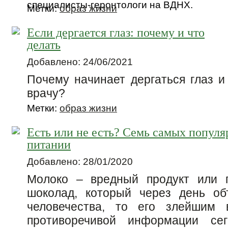
специалисты-геронтологи на ВДНХ.
Метки:
образ жизни
Если дергается глаз: почему и что
делать
Добавлено: 24/06/2021
Почему начинает дергаться глаз и
врачу?
Метки:
образ жизни
Есть или не есть? Семь самых попул
питании
Добавлено: 28/01/2020
Молоко – вредный продукт или 
шоколад, который через день об
человечества, то его злейшим 
противоречивой информации се