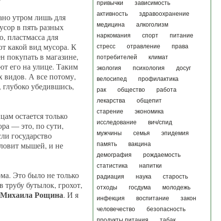
привычки
зависимость
активность
здравоохранение
рано утром лишь для
медицина
алкоголизм
усор в пять разных
ю, пластмасса для
наркомания
спорт
питание
т какой вид мусора. К
стресс
отравление
права
н покупать в магазине,
потребителей
климат
ют его на улице. Таким
экология
психология
досуг
 видов. А все потому,
велосипед
профилактика
, глубоко убедившись,
рак
общество
работа
лекарства
общепит
старение
экономика
цам остается только
исследование
вич/спид
ра — это, по сути,
мужчины
семья
эпидемия
сли государство
 ловит мышей, и не
память
вакцина
демография
рождаемость
статистика
напитки
ма. Это было не только
радиация
наука
старость
 трубу бутылок, грохот,
отходы
госдума
молодежь
Михаила Рощина
. И я
инфекция
воспитание
закон
человечество
безопасность
продукты питания
табак