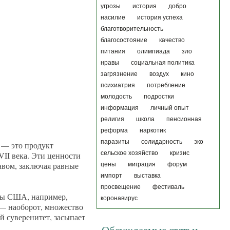
угрозы
история
добро
насилие
история успеха
благотворительность
благосостояние
качество
питания
олимпиада
зло
нравы
социальная политика
загрязнение
воздух
кино
психиатрия
потребление
молодость
подростки
информация
личный опыт
религия
школа
пенсионная
реформа
наркотик
паразиты
солидарность
эко
 — это продукт
сельское хозяйство
кризис
II века. Эти ценности
вом, заключая равные
цены
миграция
форум
импорт
выставка
просвещение
фестиваль
оны США, например,
коронавирус
 — наоборот, множество
й суверенитет, засыпает