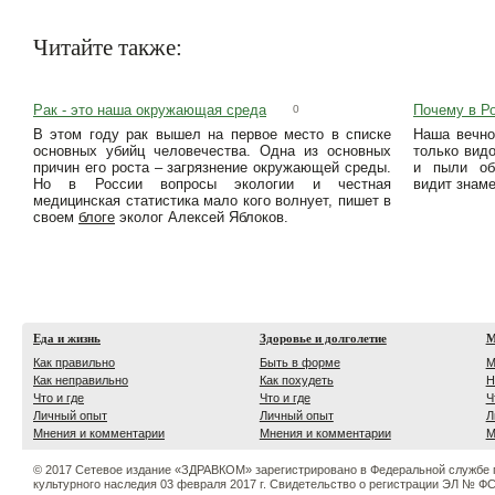
Читайте также:
Рак - это наша окружающая среда
Почему в Ро
0
В этом году рак вышел на первое место в списке
Наша вечно
основных убийц человечества. Одна из основных
только видо
причин его роста – загрязнение окружающей среды.
и пыли об
Но в России вопросы экологии и честная
видит знам
медицинская статистика мало кого волнует, пишет в
своем
блоге
эколог Алексей Яблоков.
Еда и жизнь
Здоровье и долголетие
М
Как правильно
Быть в форме
М
Как неправильно
Как похудеть
Н
Что и где
Что и где
Ч
Личный опыт
Личный опыт
Л
Мнения и комментарии
Мнения и комментарии
М
© 2017 Сетевое издание «ЗДРАВКОМ» зарегистрировано в Федеральной службе 
культурного наследия 03 февраля 2017 г. Свидетельство о регистрации ЭЛ № ФС 