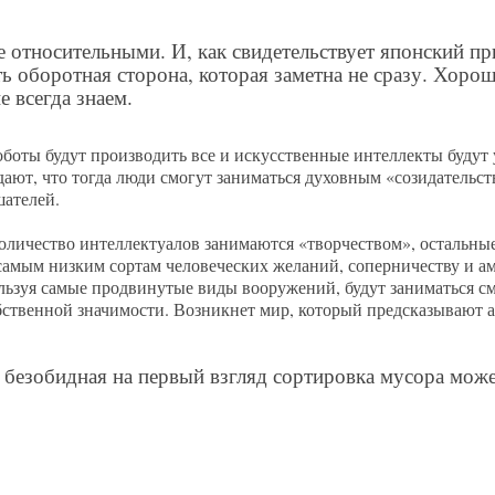
ее относительными. И, как свидетельствует японский п
ь оборотная сторона, которая заметна не сразу. Хоро
 всегда знаем.
роботы будут производить все и искусственные интеллекты будут 
дают, что тогда люди смогут заниматься духовным «созидательст
шателей.
 количество интеллектуалов занимаются «творчеством», остальны
 самым низким сортам человеческих желаний, соперничеству и а
ьзуя самые продвинутые виды вооружений, будут заниматься с
собственной значимости. Возникнет мир, который предсказывают
 безобидная на первый взгляд сортировка мусора мож