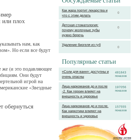
Обсуждаемые статьи
Как жара портит лекарства и
ример
0
что с этим делать
ш или плох
Детская стоматология:
0
почему молочные зубы
нужно беречь
указывать нам, как
Удаление биогеля из губ
0
вом». Но если все будут
Популярные статьи
е же (и это подавляющее
«Соли для ванн»: доступны и
481843
мбициям. Они будут
показов
очень опасны
мертельной игрой на
 американские «Звездные
Лица наркоманов до и после
197056
показов
-2. Как героин влияет на
внешность и здоровье
ет обернуться
Лица наркоманов до и после.
157555
показов
Как наркотики влияют на
внешность и здоровье