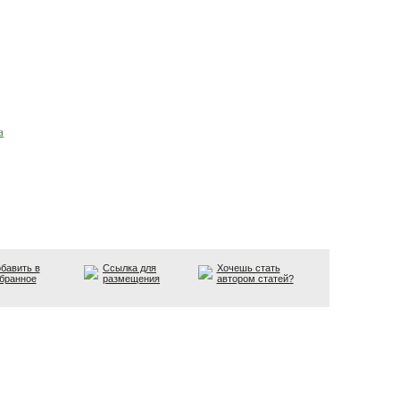
а
бавить в
Ссылка для
Хочешь стать
бранное
размещения
автором статей?