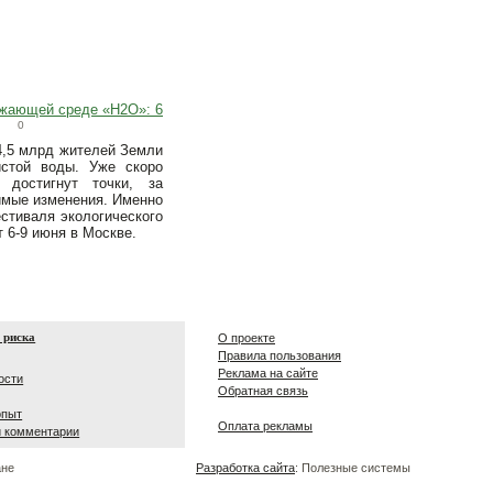
жающей среде «H2O»: 6
0
4,5 млрд жителей Земли
истой воды. Уже скоро
 достигнут точки, за
имые изменения. Именно
естиваля экологического
 6-9 июня в Москве.
 риска
О проекте
Правила пользования
Реклама на сайте
ости
Обратная связь
опыт
Оплата рекламы
и комментарии
ане
Разработка сайта
: Полезные системы