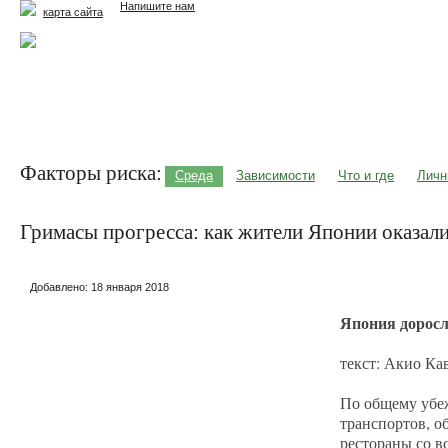
Напишите нам
карта сайта
Главная
Еда и жизнь
Здоровье и долголетие
М
Факторы риска:
Среда
Зависимости
Что и где
Личн
Гримасы прогресса: как жители Японии оказал
Добавлено:
18 января 2018
Япония доросл
текст: Акио Ка
По общему убеж
транспортов, о
рестораны со в