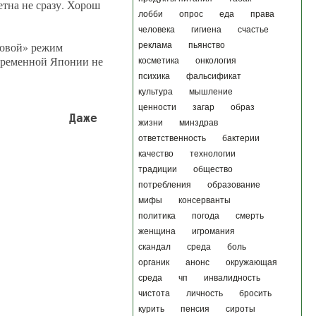
етна не сразу. Хорош
лобби
опрос
еда
права
человека
гигиена
счастье
едовой» режим
реклама
пьянство
овременной Японии не
косметика
онкология
психика
фальсификат
культура
мышление
ценности
загар
образ
Даже
жизни
минздрав
ответственность
бактерии
качество
технологии
традиции
общество
потребления
образование
мифы
консерванты
политика
погода
смерть
женщина
игромания
скандал
среда
боль
органик
анонс
окружающая
среда
чп
инвалидность
чистота
личность
бросить
курить
пенсия
сироты