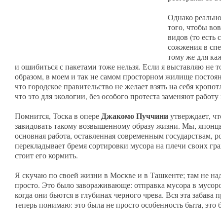
Однако реально
того, чтобы во
видов (то есть 
сожжения в спе
тому же для ка
и ошибиться с пакетами тоже нельзя. Если я выставляю не т
образом, в моем и так не самом просторном жилище постоян
что городское правительство не желает взять на себя кроп
что это для экологии, без особого протеста заменяют работу
Джакомо Пуччини
Помнится, Тоска в опере
утверждает, чт
завидовать такому возвышенному образу жизни. Мы, японцы
основная работа, оставленная современным государствам, р
перекладывает бремя сортировки мусора на плечи своих гражд
стоит его кормить.
Я скучаю по своей жизни в Москве и в Ташкенте; там не над
просто. Это было завораживающе: отправка мусора в мусор
когда они бьются в глубинах черного чрева. Вся эта забав
теперь понимаю: это была не просто особенность быта, это 