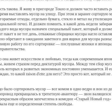
сть такова. Я живу в пригороде Токио и должен часто вставать 
время выставлять мусор на улицу. При этом я заранее сортирую м
сгораемые отходы, отдельно бумага, стекло и метал на утилизаци
циальной печи). И должен помнить, в какой день недели забираю
ждого вида мусора назначен специальный пакет, который я долже
от пакет в не тот день, отважные сборщики мусора нагло оставля
но обретают в ожидании заветного дня ящики для мусора разных
отливую работу по его сортировке — послушные японки и японцы
 правительства.
о она живет искусством и любовью, тогда как современным япон
, живем страхом перед диктатурой мусора. Между тем сбор мусо
оль которых в развитых экономиках постоянно уменьшается. И е
ан, то какой raison d'etre для него? Это просто кот, который не
о было сортировать мусор — все комом в одно ведро и вон из до
опровод превращалась в трепетную авантюру — звон валящихся в
а прекрасным образом запечатлена в комедии «Старый Новый год»
была еще и определенная степень свободы.