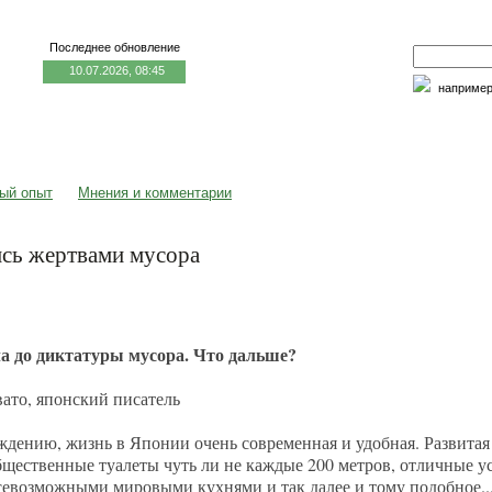
Последнее обновление
10.07.2026, 08:45
наприме
едицина и образование
Семья и личность
Факторы риска
ый опыт
Мнения и комментарии
ись жертвами мусора
а до диктатуры мусора. Что дальше?
вато, японский писатель
дению, жизнь в Японии очень современная и удобная. Развитая
бщественные туалеты чуть ли не каждые 200 метров, отличные ус
севозможными мировыми кухнями и так далее и тому подобное..