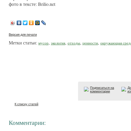
фото в тексте: Brilio.net
Версия для печати
Метки статьи:
,
,
,
,
мусор
экология
отходы
ценности
окружающая сред
Подписаться на
До
комментарии
из
К списку статей
Комментарии: