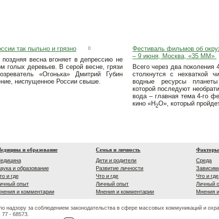
ссии так пыльно и грязно
Фестиваль фильмов об окру
0
– 9 июня, Москва, «35 ММ»
 поздняя весна вгоняет в депрессию не
м голых деревьев. В серой весне, грязи
Всего через два поколения 
озреватель «Огонька» Дмитрий Губин
столкнутся с нехваткой ч
ение, ниспущенное России свыше.
водные ресурсы планеты
которой последуют необрат
вода – главная тема 4-го ф
кино «H
O», который пройдет
2
едицина и образование
Семья и личность
Факторы
едицина
Дети и родители
Среда
аука и образование
Развитие личности
Зависим
то и где
Что и где
Что и где
ичный опыт
Личный опыт
Личный 
нения и комментарии
Мнения и комментарии
Мнения 
по надзору за соблюдением законодательства в сфере массовых коммуникаций и охр
77 - 68573.