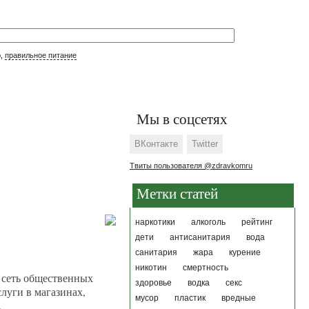
р,
правильное питание
Мы в соцсетях
ВКонтакте
Twitter
Твиты пользователя @zdravkomru
Метки статей
наркотики
алкоголь
рейтинг
дети
антисанитария
вода
санитария
жара
курение
никотин
смертность
 сеть общественных
здоровье
водка
секс
луги в магазинах,
мусор
пластик
вредные
.