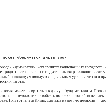
а может обернуться диктатурой
бода», «демократия», «суверенитет национальных государств»)
ате Тридцатилетней войны и индустриальной революции после XV
аждый индивидуум пользуется нормальным уровнем жизни и пра
ости и льготы.
идеология, может превратиться в догму и фундаментализм. Неок
странения демократии и свободы, но толк от этого был невелик
ране. Или вот теперь Китай, ссылаясь на другую ценность — сво