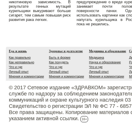
никотиновую зависимость. В
предупреждение о вреде кур
результате генных мутаций
занимает почти полов
курильщики выкуривают больше
поверхности пачки. Одн
сигарет, тем самым повышая риск
использовать картинки как сп
развития рака легких.
напугать курильщика в Рос
пока не решились.
Еда и жизнь
Здоровье и долголетие
Медицина и образование
С
Как правильно
Быть в форме
Медицина
Д
Как неправильно
Как похудеть
Наука и образование
Р
Что и где
Что и где
Что и где
Ч
Личный опыт
Личный опыт
Личный опыт
Л
Мнения и комментарии
Мнения и комментарии
Мнения и комментарии
М
© 2017 Сетевое издание «ЗДРАВКОМ» зарегистр
службе по надзору за соблюдением законодател
коммуникаций и охране культурного наследия 03
Свидетельство о регистрации ЭЛ № ФС 77 - 6857
Все права защищены. Копирование материалов с
указанием активной ссылки.
16+