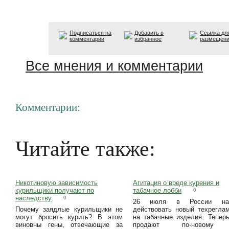
Подписаться на
Добавить в
Ссылка дл
комментарии
избранное
размещен
Все мнения и комментарии
Комментарии:
Читайте также:
Никотиновую зависимость
Агитация о вреде курения и
курильщики получают по
табачное лобби
0
наследству
0
26 июля в России на
Почему заядлые курильщики не
действовать новый техрегла
могут бросить курить? В этом
на табачные изделия. Тепер
виновны гены, отвечающие за
продают по-новому