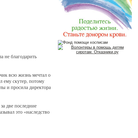
а не благодарить
ьчик всю жизнь мечтал о
ил ему скутер, потому
олы и просила директора
 за две последние
азывал это «наследство