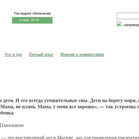
Последнее обновление
вчера, 08:45
наприме
едицина и образование
Семья и личность
Факторы риска
Что и где
Личный опыт
Мнения и комментарии
 дети. И это всегда утешительные сны. Дети на берегу моря, в
«Мама, не плачь. Мама, у меня все хорошо», — так устроены 
ебенка.
й Панюшкин
 — это выставочный зал в Москве, зал для проведения презентац