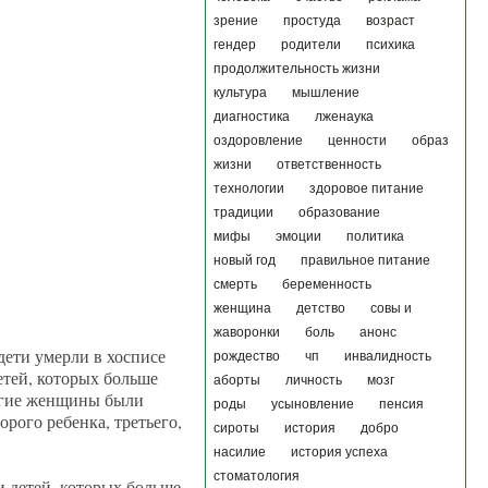
зрение
простуда
возраст
гендер
родители
психика
продолжительность жизни
культура
мышление
диагностика
лженаука
оздоровление
ценности
образ
жизни
ответственность
технологии
здоровое питание
традиции
образование
мифы
эмоции
политика
новый год
правильное питание
смерть
беременность
женщина
детство
совы и
жаворонки
боль
анонс
дети умерли в хосписе
рождество
чп
инвалидность
етей, которых больше
аборты
личность
мозг
ногие женщины были
роды
усыновление
пенсия
рого ребенка, третьего,
сироты
история
добро
насилие
история успеха
стоматология
и детей, которых больше