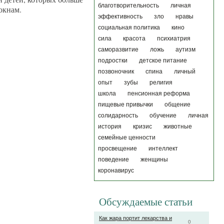
благотворительность
личная
окнам.
эффективность
зло
нравы
социальная политика
кино
сила
красота
психиатрия
саморазвитие
ложь
аутизм
подростки
детское питание
позвоночник
спина
личный
опыт
зубы
религия
школа
пенсионная реформа
пищевые привычки
общение
солидарность
обучение
личная
история
кризис
животные
семейные ценности
просвещение
интеллект
поведение
женщины
коронавирус
Обсуждаемые статьи
Как жара портит лекарства и
0