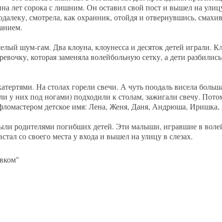
а лет сорока с лишним. Он оставил свой пост и вышел на улицу
одалеку, смотрела, как охранник, отойдя и отвернувшись, смахив
анием.
елый шум-гам. Два клоуна, клоунесса и десяток детей играли. 
еревочку, которая заменяла волейбольную сетку, а дети разбилис
атертями. На столах горели свечи. А чуть поодаль висела больша
и у них под ногами) подходили к столам, зажигали свечу. Пото
 фломастером детское имя: Лена, Женя, Даня, Андрюша, Иришк
были родителями погибших детей. Эти малыши, игравшие в вол
тал со своего места у входа и вышел на улицу в слезах.