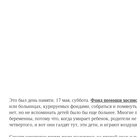
Фонд помощи хоспис
Это был день памяти. 17 мая, суббота.
или больницах, курируемых фондами,
собраться и помянуть
нет, но не вспоминать детей было бы еще больнее. Многи
беременны, потому что, когда умирает ребенок, родители не
четвертого, и вот они галдят тут, эти дети, и играют возд
Спустя некоторое время люди поднялись на второй этаж и р