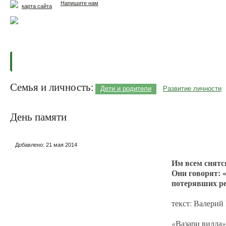
Напишите нам
карта сайта
Главная
Еда и жизнь
Здоровье и долголетие
М
Семья и личность:
Дети и родители
Развитие личности
День памяти
Добавлено:
21 мая 2014
Им всем снятся
Они говорят: 
потерявших р
текст: Валери
«Вазари вилла»