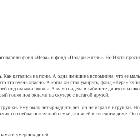
агодарили фонд «Вера» и фонд «Подари жизнь». Но Нюта просил
а. Как катались на пони. А одна женщина вспомнила, что ее мал
 что это очень опасно. А когда он стал умирать, фонд «Вера» куп
рузей под окнами школы. А мама сидела в кабинете директора шк
ый гонял под окнами на скутере с ватагой друзей.
грушки. Ему было четырнадцать лет, он не играл в игрушки. Но
ьчика из неблагополучной семьи, жившей в соседнем доме. Он н