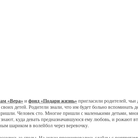
ам «Вера»
фонд «Подари жизнь»
и
пригласили родителей, чьи 
 своих детей
. Родители знали, что им будет больно вспоминать д
е пришли. Человек сто. Многие пришли с маленькими детьми, м
 знают, куда девать предназначавшуюся ему любовь, и рожают вто
ушным шариком в волейбол через веревочку.
асселись за столы. На экран проецировались слайды с портретам