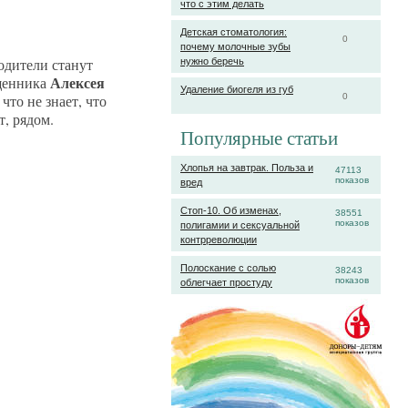
что с этим делать
Детская стоматология:
0
почему молочные зубы
родители станут
нужно беречь
Алексея
ященника
Удаление биогеля из губ
что не знает, что
0
т, рядом.
Популярные статьи
Хлопья на завтрак. Польза и
47113
показов
вред
Стоп-10. Об изменах,
38551
показов
полигамии и сексуальной
контрреволюции
Полоскание с солью
38243
показов
облегчает простуду