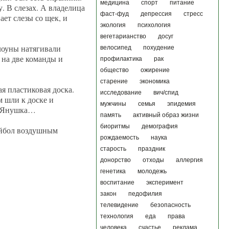
медицина
спорт
питание
. В слезах. А владелица
фаст-фуд
депрессия
стресс
ает слезы со щек, и
экология
психология
вегетарианство
досуг
Клоуны натягивали
велосипед
похудение
ь на две команды и
профилактика
рак
общество
ожирение
старение
экономика
я пластиковая доска.
исследование
вич/спид
м шли к доске и
мужчины
семья
эпидемия
а, Янушка…
память
активный образ жизни
биоритмы
демография
ейбол воздушным
рождаемость
наука
старость
праздник
донорство
отходы
аллергия
генетика
молодежь
воспитание
эксперимент
закон
педофилия
телевидение
безопасность
технология
еда
права
человека
счастье
реклама