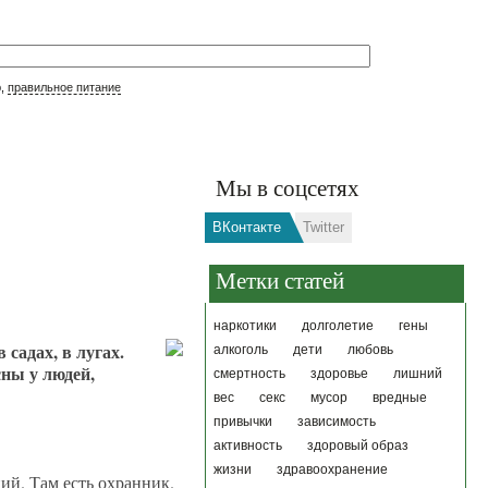
р,
правильное питание
Мы в соцсетях
ВКонтакте
Twitter
Метки статей
наркотики
долголетие
гены
 садах, в лугах.
алкоголь
дети
любовь
сны у людей,
смертность
здоровье
лишний
вес
секс
мусор
вредные
привычки
зависимость
активность
здоровый образ
жизни
здравоохранение
ий. Там есть охранник.