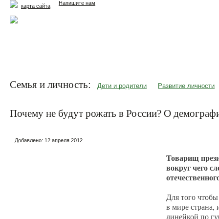
Напишите нам
карта сайта
Главная
Еда и жизнь
Здоровье и долголетие
М
Семья и личность:
Дети и родители
Развитие личности
Почему не будут рожать в России? О демогра
Добавлено:
12 апреля 2012
Товарищ през
вокруг чего сл
отечественног
Для того чтобы
в мире страна,
линейкой по гу