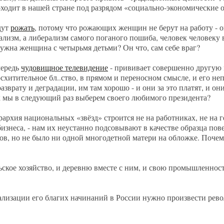
оходит в нашей стране под разрядом «социально-экономические
дут
рожать
, потому что рожающих женщин не берут на работу - 
иализм, а либерализм самого поганого пошиба, человек человеку 
ужна женщина с четырьмя детьми? Он что, сам себе враг?
чередь
чудовищное телевидение
- прививает совершенно другую 
схитительное бл..ство, в прямом и переносном смысле, и его не
разврату и деградации, им там хорошо - и они за это платят, и о
как мы в следующий раз выберем своего любимого президента?
рархия национальных «звёзд» строится не на работниках, не на 
изнеса, - нам их неустанно подсовывают в качестве образца по
ов, но не было ни одной многодетной матери на обложке. Поче
ьское хозяйство, и деревню вместе с ним, и свою промышленност
реализации его благих начинаний в России нужно произвести ре