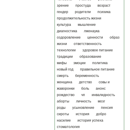
зрение
простуда
возраст
гендер
родители
психика
продолжительность жизни
культура
мышление
диагностика
лженаука
оздоровление
ценности
образ
жизни
ответственность
технологии
здоровое питание
традиции
образование
мифы
эмоции
политика
новый год
правильное питание
смерть
беременность
женщина
детство
совы и
жаворонки
боль
анонс
рождество
чп
инвалидность
аборты
личность
мозг
роды
усыновление
пенсия
сироты
история
добро
насилие
история успеха
стоматология