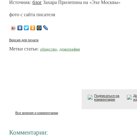
Источник:
блог
Захара Прилепина на «Эхе Москвы»
фото с сайта писателя
Версия для печати
Метки статьи:
,
общество
демография
Подписаться на
До
комментарии
из
Все мнения и комментарии
Комментарии: