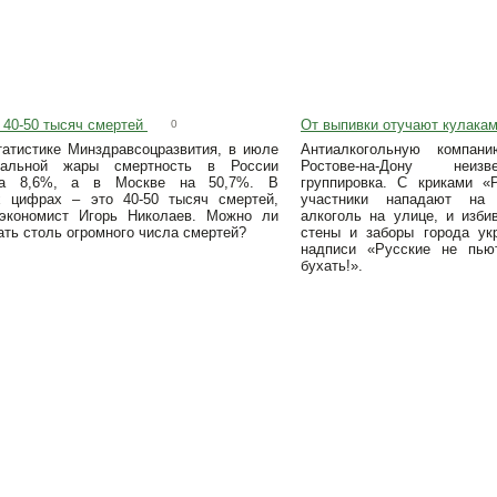
 40-50 тысяч смертей
От выпивки отучают кулакам
0
татистике Минздравсоцразвития, в июле
Антиалкогольную компан
мальной жары смертность в России
Ростове-на-Дону неиз
на 8,6%, а в Москве на 50,7%. В
группировка. С криками «
 цифрах – это 40-50 тысяч смертей,
участники нападают на
экономист Игорь Николаев. Можно ли
алкоголь на улице, и изби
ть столь огромного числа смертей?
стены и заборы города ук
надписи «Русские не пью
бухать!».