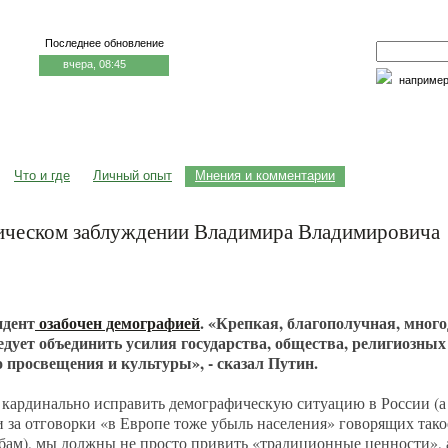
Последнее обновление
вчера, 08:45
наприме
едицина и образование
Семья и личность
Факторы риска
Что и где
Личный опыт
Мнения и комментарии
фическом заблуждении Владимира Владимировича
идент
озабочен демографией
. «Крепкая, благополучная, много
едует объединить усилия государства, общества, религиозных
о просвещения и культуры», - сказал Путин.
 кардинально исправить демографическую ситуацию в России (
 и за отговорки «в Европе тоже убыль населения» говорящих тако
бам), мы должны не просто привить «традиционные ценности», а