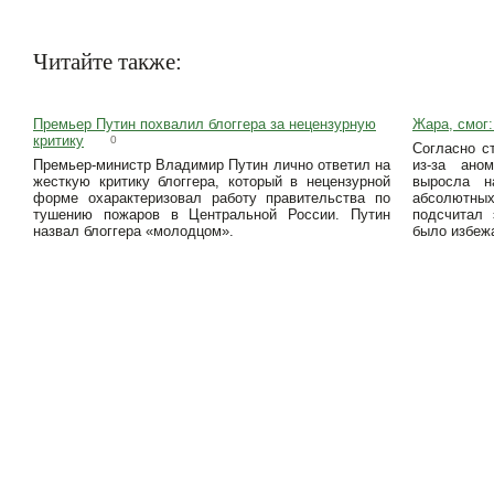
Читайте также:
Премьер Путин похвалил блоггера за нецензурную
Жара, смог:
критику
0
Согласно с
Премьер-министр Владимир Путин лично ответил на
из-за ано
жесткую критику блоггера, который в нецензурной
выросла 
форме охарактеризовал работу правительства по
абсолютных
тушению пожаров в Центральной России. Путин
подсчитал 
назвал блоггера «молодцом».
было избежа