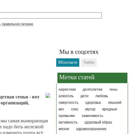
р,
правильное питание
Мы в соцсетях
ВКонтакте
Twitter
Метки статей
наркотики
долголетие
гены
детная семья - вот
алкоголь
дети
любовь
 организаций,
смертность
здоровье
лишний
вес
секс
мусор
вредные
привычки
зависимость
а мы самая вымирающая
активность
здоровый образ
е надо бить железной
жизни
здравоохранение
 изменить почти всё,