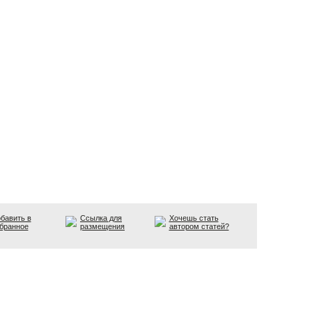
бавить в
Ссылка для
Хочешь стать
бранное
размещения
автором статей?