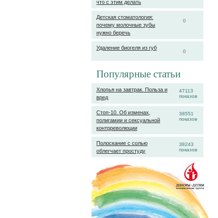
что с этим делать
Детская стоматология:
0
почему молочные зубы
нужно беречь
Удаление биогеля из губ
0
Популярные статьи
Хлопья на завтрак. Польза и
47113
показов
вред
Стоп-10. Об изменах,
38551
показов
полигамии и сексуальной
контрреволюции
Полоскание с солью
38243
показов
облегчает простуду