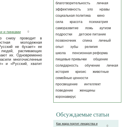
благотворительность
личная
эффективность
зло
нравы
социальная политика
кино
сила
красота
психиатрия
саморазвитие
ложь
аутизм
и и пинками
0
подростки
детское питание
ию снизу проводит в
позвоночник
спина
личный
вестная молодежная
Русский не бухает» ее
опыт
зубы
религия
 людей, распивающих
школа
пенсионная реформа
вают их. Одновременно
расили многочисленные
пищевые привычки
общение
т» и «Русский, хватит
солидарность
обучение
личная
история
кризис
животные
семейные ценности
просвещение
интеллект
поведение
женщины
коронавирус
Обсуждаемые статьи
Как жара портит лекарства и
0