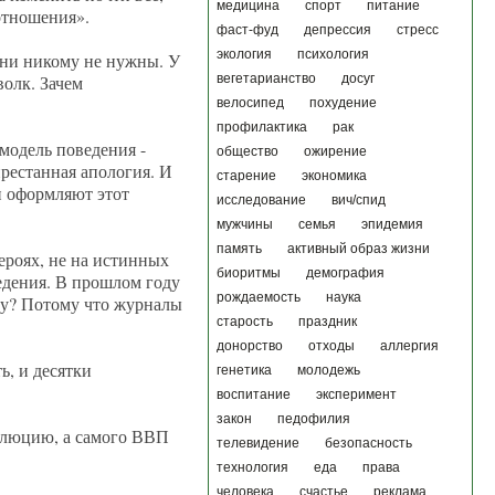
медицина
спорт
питание
 отношения».
фаст-фуд
депрессия
стресс
экология
психология
они никому не нужны. У
волк. Зачем
вегетарианство
досуг
велосипед
похудение
профилактика
рак
модель поведения -
общество
ожирение
престанная апология. И
старение
экономика
ни оформляют этот
исследование
вич/спид
мужчины
семья
эпидемия
память
активный образ жизни
героях, не на истинных
биоритмы
демография
ведения. В прошлом году
рождаемость
наука
му? Потому что журналы
старость
праздник
донорство
отходы
аллергия
ь, и десятки
генетика
молодежь
воспитание
эксперимент
закон
педофилия
волюцию, а самого ВВП
телевидение
безопасность
технология
еда
права
человека
счастье
реклама