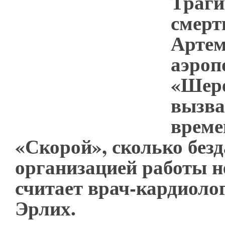
Траги
смерт
Артем
аэроп
«Шер
вызва
време
«Скорой», сколько без
организацией работы н
считает врач-кардиоло
Эрлих.