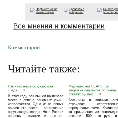
Подписаться на
Добавить в
Ссылка дл
комментарии
избранное
размещен
Все мнения и комментарии
Комментарии:
Читайте также:
Рак - это наша окружающая
Медицинский ОСАГО: За
среда
здоровье пациентов больницы
0
ответят рублем
0
В этом году рак вышел на первое
место в списке основных убийц
Больницы и клиники обя
человечества. Одна из основных
страховать ответственно
причин его роста – загрязнение
перед пациентами. Компенс
окружающей среды. Но в России
за причинение им инвалидн
вопросы экологии и честная
составит 500 тыс руб., а