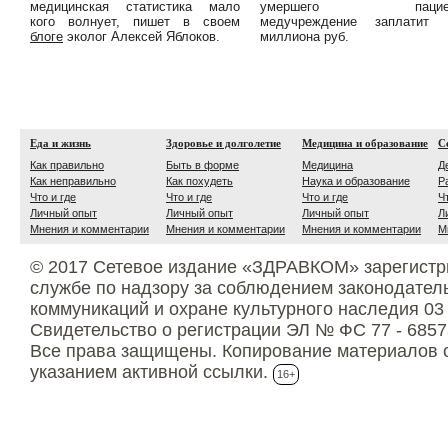
медицинская статистика мало
умершего пациен
кого волнует, пишет в своем
медучреждение заплатит 
блоге
эколог Алексей Яблоков.
миллиона руб.
Еда и жизнь
Здоровье и долголетие
Медицина и образование
С
Как правильно
Быть в форме
Медицина
Д
Как неправильно
Как похудеть
Наука и образование
Р
Что и где
Что и где
Что и где
Ч
Личный опыт
Личный опыт
Личный опыт
Л
Мнения и комментарии
Мнения и комментарии
Мнения и комментарии
М
© 2017 Сетевое издание «ЗДРАВКОМ» зарегистр
службе по надзору за соблюдением законодател
коммуникаций и охране культурного наследия 03
Свидетельство о регистрации ЭЛ № ФС 77 - 6857
Все права защищены. Копирование материалов с
указанием активной ссылки.
16+