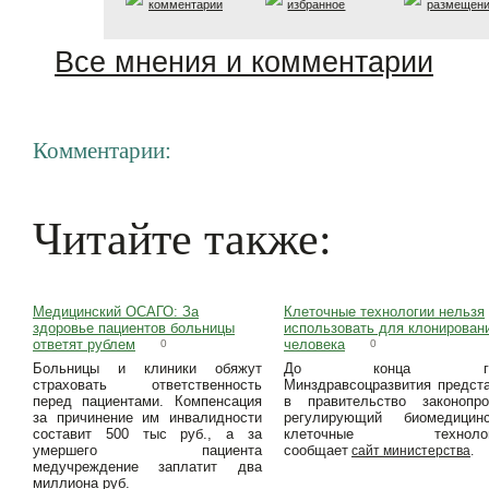
комментарии
избранное
размещен
Все мнения и комментарии
Комментарии:
Читайте также:
Медицинский ОСАГО: За
Клеточные технологии нельзя
здоровье пациентов больницы
использовать для клонирован
ответят рублем
человека
0
0
Больницы и клиники обяжут
До конца го
страховать ответственность
Минздравсоцразвития предст
перед пациентами. Компенсация
в правительство законопро
за причинение им инвалидности
регулирующий биомедицинс
составит 500 тыс руб., а за
клеточные технолог
умершего пациента
сообщает
сайт министерства
.
медучреждение заплатит два
миллиона руб.