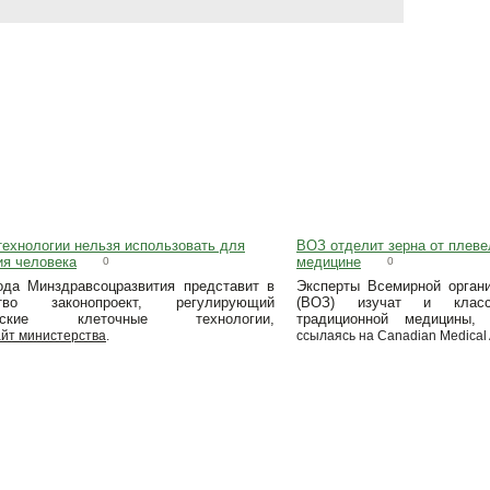
технологии нельзя использовать для
ВОЗ отделит зерна от плеве
ия человека
медицине
0
0
ода Минздравсоцразвития представит в
Эксперты Всемирной органи
ство законопроект, регулирующий
(ВОЗ) изучат и класс
инские клеточные технологии,
традиционной медицины,
айт министерства
.
ссылаясь на Canadian Medical A