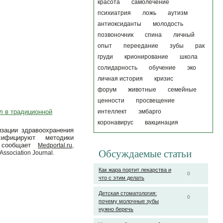
красота
самолечение
психиатрия
ложь
аутизм
антиоксиданты
молодость
позвоночник
спина
личный
опыт
переедание
зубы
рак
груди
крионирование
школа
солидарность
обучение
эко
личная история
кризис
форум
животные
семейные
ценности
просвещение
л в традиционной
интеллект
эмбарго
коронавирус
вакцинация
зации здравоохранения
ифицируют методики
 сообщает
Medportal.ru
,
Обсуждаемые статьи
ssociation Journal.
Как жара портит лекарства и
0
что с этим делать
Детская стоматология:
0
почему молочные зубы
нужно беречь