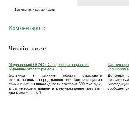
Все мнения и комментарии
Комментарии:
Читайте также:
Медицинский ОСАГО: За здоровье пациентов
Клеточные 
больницы ответят рублем
клонирован
0
Больницы и клиники обяжут страховать
До конца г
ответственность перед пациентами. Компенсация за
правитель
причинение им инвалидности составит 500 тыс руб.,
биомедиц
а за умершего пациента медучреждение заплатит
сообщает
с
два миллиона руб.