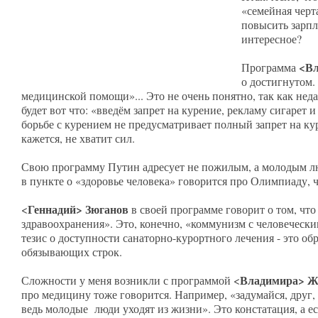
«семейная черт
повысить зарпла
интересное?
<В
Программа
о достигнутом.
медицинской помощи»... Это не очень понятно, так как неда
будет вот что: «введём запрет на курение, рекламу сигарет 
борьбе с курением не предусматривает полный запрет на ку
кажется, не хватит сил.
Свою программу Путин адресует не пожилым, а молодым людя
в пункте о «здоровье человека» говорится про Олимпиаду, 
Геннадий> Зюганов
<
в своей программе говорит о том, чт
здравоохранения». Это, конечно, «коммунизм с человеческим
тезис о доступности санаторно-курортного лечения - это об
обязывающих строк.
Владимира> Ж
Сложности у меня возникли с программой <
про медицину тоже говорится. Например, «задумайся, друг,
ведь молодые люди уходят из жизни». Это констатация, а е