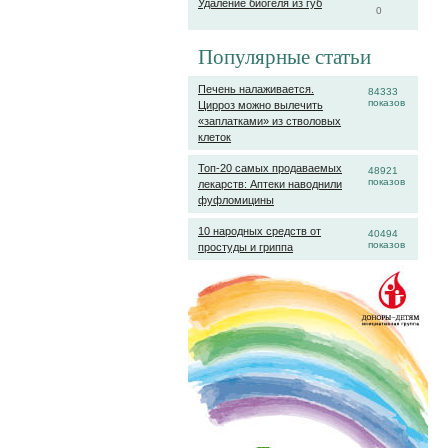
Удаление биогеля из губ
0
Популярные статьи
Печень налаживается.
84333
показов
Цирроз можно вылечить
«заплатками» из стволовых
клеток
Топ-20 самых продаваемых
48921
показов
лекарств: Аптеки наводнили
фуфломицины
10 народных средств от
40494
показов
простуды и гриппа