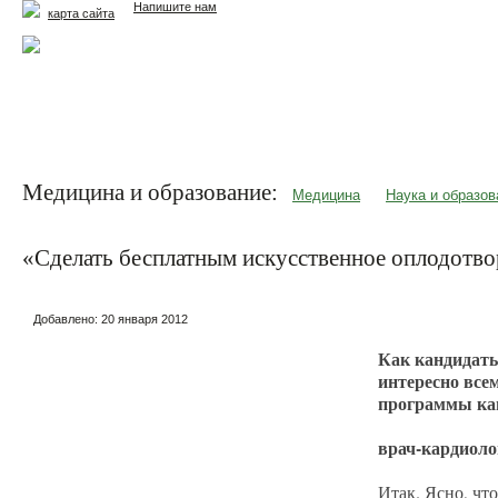
Напишите нам
карта сайта
Главная
Еда и жизнь
Здоровье и долголетие
М
Медицина и образование:
Медицина
Наука и образов
«Сделать бесплатным искусственное оплодотво
Добавлено:
20 января 2012
Как кандидаты
интересно все
программы ка
врач-кардиоло
Итак. Ясно, что