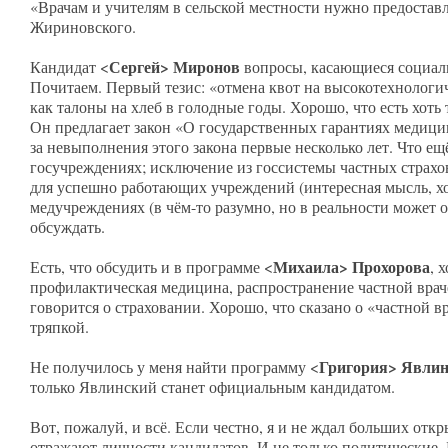
«Врачам и учителям в сельской местности нужно предоставл
Жириновского.
Сергей> Миронов
Кандидат <
вопросы, касающиеся социаль
Почитаем. Первый тезис: «отмена квот на высокотехнологичн
как талоны на хлеб в голодные годы. Хорошо, что есть хоть
Он предлагает закон «О государственных гарантиях медицин
за невыполнения этого закона первые несколько лет. Что е
госучреждениях; исключение из госсистемы частных страх
для успешно работающих учреждений (интересная мысль, хо
медучреждениях (в чём-то разумно, но в реальности может 
обсуждать.
Михаила> Прохорова
Есть, что обсудить и в программе <
, 
профилактическая медицина, распространение частной враче
говорится о страховании. Хорошо, что сказано о «частной в
тряпкой.
Григория> Явлин
Не получилось у меня найти программу <
только Явлинский станет официальным кандидатом.
Вот, пожалуй, и всё. Если честно, я и не ждал больших от
отражают личности кандидатов. И не только политические.