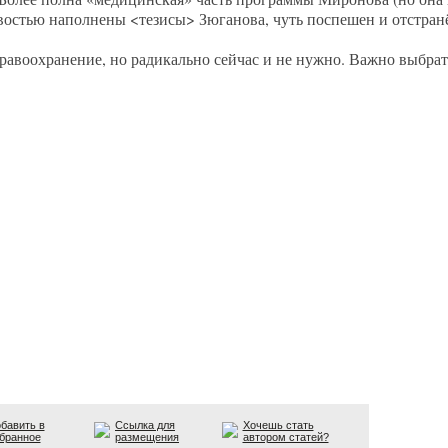
востью наполнены <тезисы> Зюганова, чуть поспешен и отстран
дравоохранение, но радикально сейчас и не нужно. Важно выбра
бавить в
Ссылка для
Хочешь стать
бранное
размещения
автором статей?