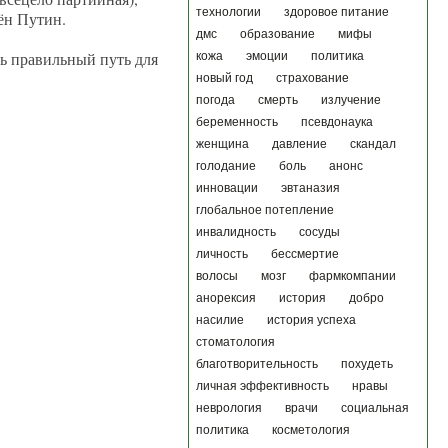
технологии
здоровое питание
ён Путин.
дмс
образование
мифы
ть правильный путь для
кожа
эмоции
политика
новый год
страхование
погода
смерть
излучение
беременность
псевдонаука
женщина
давление
скандал
голодание
боль
анонс
инновации
эвтаназия
глобальное потепление
инвалидность
сосуды
личность
бессмертие
волосы
мозг
фармкомпании
анорексия
история
добро
насилие
история успеха
стоматология
благотворительность
похудеть
личная эффективность
нравы
неврология
врачи
социальная
политика
косметология