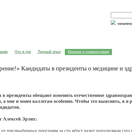
наприме
едицина и образование
Семья и личность
Факторы риска
ание
Что и где
Личный опыт
Мнения и комментарии
рение!» Кандидаты в президенты о медицине и з
 в президенты обещают изменить отечественное здравоохране
м, а мне и моим коллегам особенно. Чтобы это выяснить, я и
ндидатов.
г Алексей Эрлих:
 от предвыборных программ за сто вёрст разит популизмом (это н