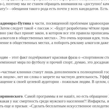
а»), поэтому мы не станем обращать внимания на «доступно! кач
ту!» - обещания такого рода есть почти у всех кандидатов. Есть
ладимира>Путина
в части, посвященной проблемам здравоохран
 Затем следует такой < пассаж >: «Будут разработаны чёткие пра
вно уже был принят закон, в котором все эти правила прописаны
и алкоголя в общественных местах». Это очень хорошая идея, толь
рение в общественных местах, а побороть рекламу алкоголя даже
м – этот факт подчёркивает красивая фраза о «спортивном стил
чемпионат мира по футболу и прочий спорт, думаю, это досадна
о «частные клиники станут лишь дополнением к полноценной го
 лицом», нет ни слова о запрете на частную деятельность. Уффф
ращение к своей целевой аудитории - пожилым людям. В целом, с
ириновского
. Самой программы я не нашёл, но есть обращение
 какая у нас смертность среди мужского населения?! Инфаркты, 
сть еще и призыв: «Сделать бесплатным искусственное оплодотв