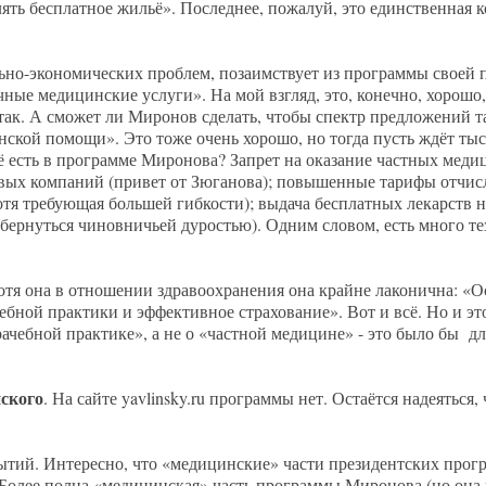
ять бесплатное жильё». Последнее, пожалуй, это единственная 
но-экономических проблем, позаимствует из программы своей п
ые медицинские услуги». На мой взгляд, это, конечно, хорошо, 
 так. А сможет ли Миронов сделать, чтобы спектр предложений т
ской помощи». Это тоже очень хорошо, но тогда пусть ждёт тыс
щё есть в программе Миронова? Запрет на оказание частных меди
овых компаний (привет от Зюганова); повышенные тарифы отчи
тя требующая большей гибкости); выдача бесплатных лекарств 
обернуться чиновничьей дуростью). Одним словом, есть много т
хотя она в отношении здравоохранения она крайне лаконична: «О
бной практики и эффективное страхование». Вот и всё. Но и эт
рачебной практике», а не о «частной медицине» - это было бы д
ского
. На сайте yavlinsky.ru программы нет. Остаётся надеяться,
крытий. Интересно, что «медицинские» части президентских про
 Более полна «медицинская» часть программы Миронова (но она 