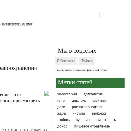
р,
правильное питание
Мы в соцсетях
ВКонтакте
Twitter
дравоохранении
Твиты пользователя @zdravkomru
Метки статей
ние – это
холестерин
долголетие
 решил просмотреть
гены
алкоголь
рейтинг
дети
роспотребнадзор
жара
инсульт
инфаркт
любовь
курение
смертность
донор
пищевое отравление
е их вина, это такая их