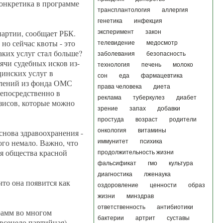
конкретика в программе
трансплантология
аллергия
генетика
инфекция
артии, сообщает РБК.
эксперимент
закон
но сейчас квоты - это
телевидение
медосмотр
аких услуг стал больше?
заболевания
безопасность
ячи судебных исков из-
технология
печень
молоко
цинских услуг в
сон
еда
фармацевтика
слений из фонда ОМС
права человека
диета
непосредственно в
реклама
туберкулез
диабет
езисов, которые можно
зрение
запах
добавки
простуда
возраст
родители
онкология
витамины
снова здравоохранения -
ого немало. Важно, что
иммунитет
психика
ля общества красной
продолжительность жизни
фальсификат
гмо
культура
диагностика
лженаука
 что она появится как
оздоровление
ценности
образ
жизни
минздрав
ответственность
антибиотики
грамм во многом
бактерии
артрит
суставы
всецело партийная),