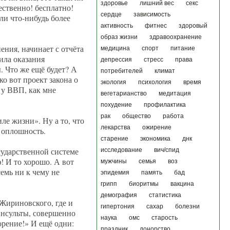
здоровье
лишний вес
секс
ественно! бесплатно!
сердце
зависимость
 ли что-нибудь более
активность
фитнес
здоровый
образ жизни
здравоохранение
ения, начинает с отчёта
медицина
спорт
питание
вила оказания
депрессия
стресс
права
. Что же ещё будет? А
потребителей
климат
ко вот проект закона о
экология
психология
время
 у ВВП, как мне
вегетарианство
медитация
похудение
профилактика
рак
общество
работа
е жизни». Ну а то, что
лекарства
ожирение
я оплошность.
старение
экономика
днк
сударственной системе
исследование
вич/спид
! И то хорошо. А вот
мужчины
семья
воз
емь ни к чему не
эпидемия
память
бад
грипп
биоритмы
вакцина
демография
статистика
 Жириновского, где и
гипертония
сахар
болезни
инсульты, совершенно
наука
омс
старость
орение!» И ещё одни:
праздник
донорство